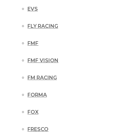
EVS
FLY RACING
FMF
FMF VISION
FM RACING
FORMA
FOX
FRESCO