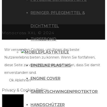
REINIGER, PFLEGEMITTEL &
DICHTMITTEL
Motocross XXL © 2024
THREEBOND
Wir verwenden Cookies, um Ihnen das beste
PLASTIKTEILE
Nutzererlebnis bieten zu können. Wenn Sie fortfahren,
diese Seite zu verwenden, nehmen wir an, dass Sie damit
EINZELNE PLASTIKS
einverstanden sind.
ENGINE COVER
Ok
Ablehnen
Privacy & Cookies Policy
GABEL-/SCHWINGENPROTEKTOR
HANDSCHÜTZER