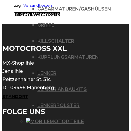
zzgl.
Versandkosten
GASARMATUREN/GASHÜLSEN
In den Warenkorb
GRIFFE
KILLSCHALTER
MOTOCROSS XXL
KUPPLUNGSARMATUREN
MX-Shop Ihle
Jens Ihle
LENKER
Reitzenhainer St. 31c
D - 09496 Marienberg
LENKER ANBAUKITS
STANDORT
LENKERPOLSTER
FOLGE UNS
MOTOR TEILE