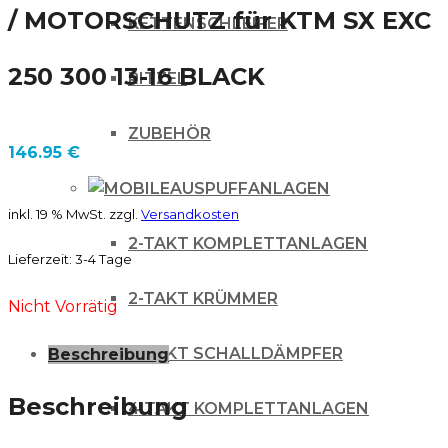
/ MOTORSCHUTZ für KTM SX EXC
KETTENSCHLEIFER
250 300 13-16 BLACK
RITZEL
ZUBEHÖR
146.95
€
AUSPUFFANLAGEN
inkl. 19 % MwSt.
zzgl.
Versandkosten
2-TAKT KOMPLETTANLAGEN
Lieferzeit:
3-4 Tage
2-TAKT KRÜMMER
Nicht Vorrätig
2-TAKT SCHALLDÄMPFER
Beschreibung
Beschreibung
4 TAKT KOMPLETTANLAGEN