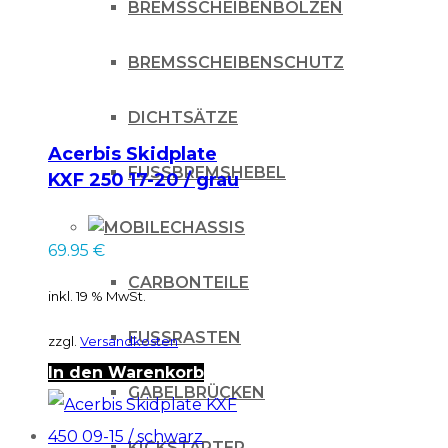
BREMSSCHEIBENBOLZEN
BREMSSCHEIBENSCHUTZ
DICHTSÄTZE
Acerbis Skidplate
FUSSBREMSHEBEL
KXF 250 17-20 / grau
CHASSIS
69.95
€
CARBONTEILE
inkl. 19 % MwSt.
FUSSRASTEN
zzgl.
Versandkosten
In den Warenkorb
GABELBRÜCKEN
KICKSTARTER