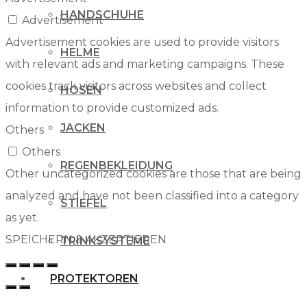
HANDSCHUHE
Advertisement
Advertisement cookies are used to provide visitors
HELME
with relevant ads and marketing campaigns. These
cookies track visitors across websites and collect
HOSEN
information to provide customized ads.
JACKEN
Others
Others
REGENBEKLEIDUNG
Other uncategorized cookies are those that are being
analyzed and have not been classified into a category
STIEFEL
as yet.
SPEICHERN & AKZEPTIEREN
TRINKSYSTEME
PROTEKTOREN