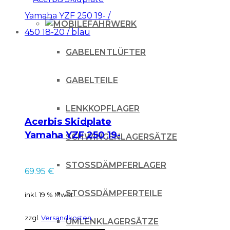
FAHRWERK
GABELENTLÜFTER
GABELTEILE
LENKKOPFLAGER
Acerbis Skidplate
Yamaha YZF 250 19-
SCHWINGENLAGERSÄTZE
/ 450 18-20 / blau
STOSSDÄMPFERLAGER
69.95
€
STOSSDÄMPFERTEILE
inkl. 19 % MwSt.
zzgl.
Versandkosten
UMLENKLAGERSÄTZE