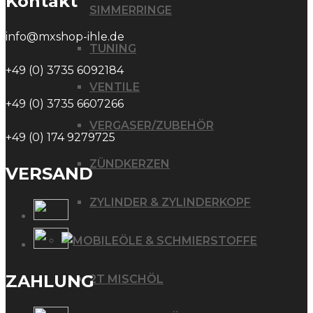
Kontakt
SIMMERRINGE
info@mxshop-ihle.de
TUNING
+49 (0) 3735 6092184
VENTILE
+49 (0) 3735 6607266
VERGASER/ZUBEHÖR
+49 (0) 174 9279725
ZÜNDKERZEN
VERSAND
ZYLINDER & ZYLINDERKOPF
ÖLE & SCHMIERSTOFFE
ZAHLUNG
2T MISCHÖL