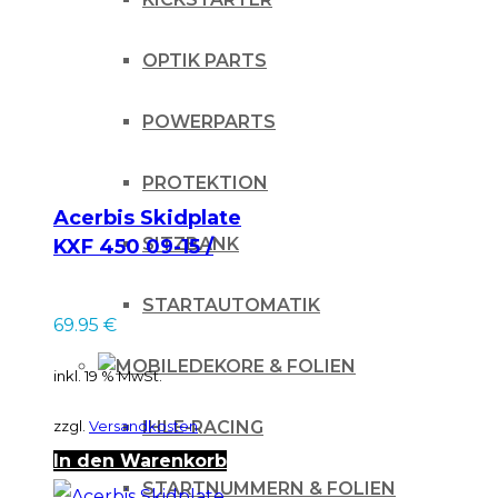
OPTIK PARTS
POWERPARTS
PROTEKTION
Acerbis Skidplate
SITZBANK
KXF 450 09-15 /
schwarz
STARTAUTOMATIK
69.95
€
DEKORE & FOLIEN
inkl. 19 % MwSt.
zzgl.
Versandkosten
IHLE-RACING
In den Warenkorb
STARTNUMMERN & FOLIEN