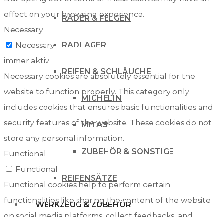
effect on your browsing experience.
RÄDER & FELGEN
Necessary
RADLAGER
Necessary
immer aktiv
REIFEN & SCHLÄUCHE
Necessary cookies are absolutely essential for the
website to function properly. This category only
MICHELIN
includes cookies that ensures basic functionalities and
security features of the website. These cookies do not
MITAS
store any personal information.
ZUBEHÖR & SONSTIGE
Functional
Functional
REIFENSÄTZE
Functional cookies help to perform certain
functionalities like sharing the content of the website
WERKZEUG & ZUBEHÖR
on social media platforms, collect feedbacks, and