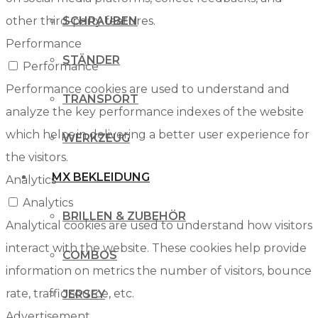
other third-party features.
SCHRAUBEN
Performance
STÄNDER
Performance
Performance cookies are used to understand and
TRANSPORT
analyze the key performance indexes of the website
which helps in delivering a better user experience for
WERKZEUG
the visitors.
MX BEKLEIDUNG
Analytics
Analytics
BRILLEN & ZUBEHÖR
Analytical cookies are used to understand how visitors
interact with the website. These cookies help provide
COMBOS
information on metrics the number of visitors, bounce
rate, traffic source, etc.
JERSEY
Advertisement