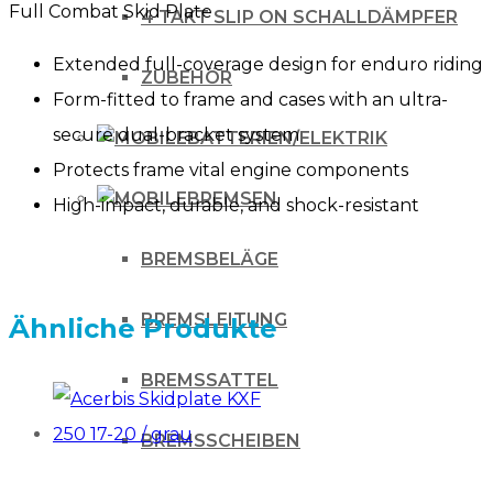
Full Combat Skid Plate
4 TAKT SLIP ON SCHALLDÄMPFER
Extended full-coverage design for enduro riding
ZUBEHÖR
Form-fitted to frame and cases with an ultra-
secure dual-bracket system
BATTERIEN/ELEKTRIK
Protects frame vital engine components
BREMSEN
High-impact, durable, and shock-resistant
BREMSBELÄGE
BREMSLEITUNG
Ähnliche Produkte
BREMSSATTEL
BREMSSCHEIBEN