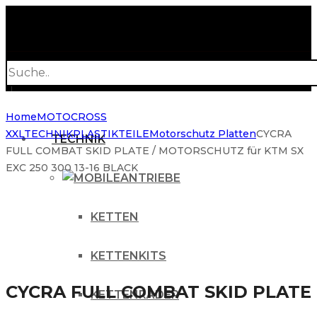
Products
search
Home
MOTOCROSS
XXL
TECHNIK
PLASTIKTEILE
Motorschutz Platten
CYCRA
TECHNIK
FULL COMBAT SKID PLATE / MOTORSCHUTZ für KTM SX
EXC 250 300 13-16 BLACK
ANTRIEBE
KETTEN
KETTENKITS
CYCRA FULL COMBAT SKID PLATE
KETTENRÄDER