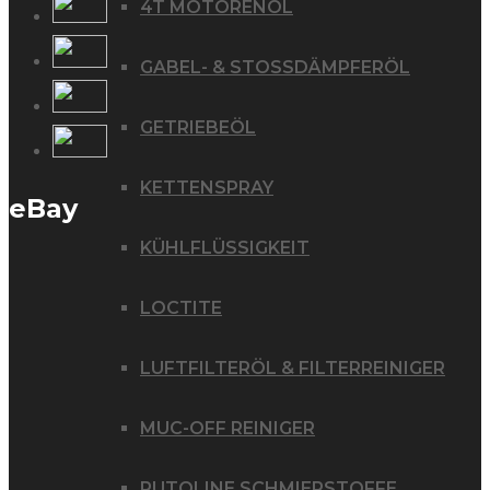
4T MOTORENÖL
GABEL- & STOSSDÄMPFERÖL
GETRIEBEÖL
KETTENSPRAY
eBay
KÜHLFLÜSSIGKEIT
LOCTITE
LUFTFILTERÖL & FILTERREINIGER
MUC-OFF REINIGER
PUTOLINE SCHMIERSTOFFE