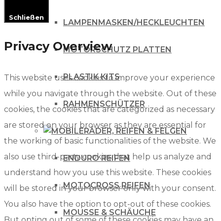
Schließen
LAMPENMASKEN/HECKLEUCHTEN
Privacy Overview
MOTORSCHUTZ PLATTEN
PLASTIK KITS
This website uses cookies to improve your experience
while you navigate through the website. Out of these
RAHMENSCHÜTZER
cookies, the cookies that are categorized as necessary
are stored on your browser as they are essential for
RÄDER, REIFEN & FELGEN
the working of basic functionalities of the website. We
also use third-party cookies that help us analyze and
ENDURO REIFEN
understand how you use this website. These cookies
MOTOCROSS REIFEN
will be stored in your browser only with your consent.
You also have the option to opt-out of these cookies.
MOUSSE & SCHÄUCHE
But opting out of some of these cookies may have an