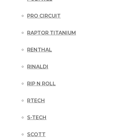
PRO CIRCUIT
RAPTOR TITANIUM
RENTHAL
RINALDI
RIP N ROLL
RTECH
S-TECH
SCOTT