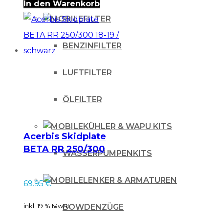
In den Warenkorb
FILTER
BENZINFILTER
LUFTFILTER
ÖLFILTER
KÜHLER & WAPU KITS
Acerbis Skidplate
BETA RR 250/300
WASSERPUMPENKITS
18-19 / schwarz
LENKER & ARMATUREN
69.95
€
inkl. 19 % MwSt.
BOWDENZÜGE