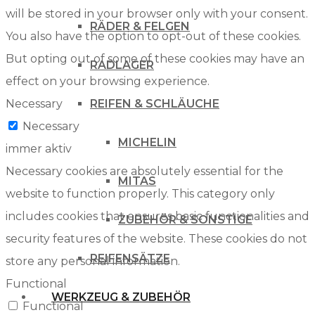
will be stored in your browser only with your consent.
RÄDER & FELGEN
You also have the option to opt-out of these cookies.
But opting out of some of these cookies may have an
RADLAGER
effect on your browsing experience.
Necessary
REIFEN & SCHLÄUCHE
Necessary
MICHELIN
immer aktiv
Necessary cookies are absolutely essential for the
MITAS
website to function properly. This category only
includes cookies that ensures basic functionalities and
ZUBEHÖR & SONSTIGE
security features of the website. These cookies do not
REIFENSÄTZE
store any personal information.
Functional
WERKZEUG & ZUBEHÖR
Functional