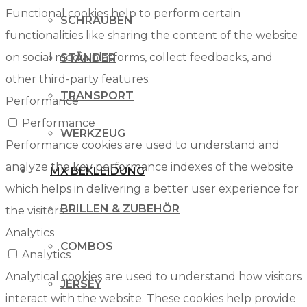
Functional cookies help to perform certain
SCHRAUBEN
functionalities like sharing the content of the website
on social media platforms, collect feedbacks, and
STÄNDER
other third-party features.
TRANSPORT
Performance
Performance
WERKZEUG
Performance cookies are used to understand and
analyze the key performance indexes of the website
MX BEKLEIDUNG
which helps in delivering a better user experience for
BRILLEN & ZUBEHÖR
the visitors.
Analytics
COMBOS
Analytics
Analytical cookies are used to understand how visitors
JERSEY
interact with the website. These cookies help provide