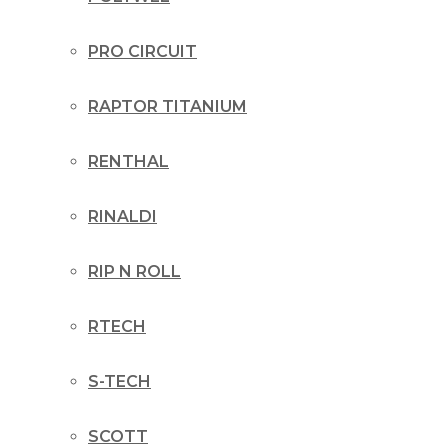
PRO CIRCUIT
RAPTOR TITANIUM
RENTHAL
RINALDI
RIP N ROLL
RTECH
S-TECH
SCOTT