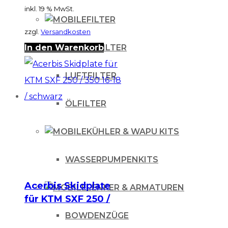
inkl. 19 % MwSt.
FILTER
zzgl.
Versandkosten
BENZINFILTER
In den Warenkorb
LUFTFILTER
ÖLFILTER
KÜHLER & WAPU KITS
WASSERPUMPENKITS
Acerbis Skidplate
LENKER & ARMATUREN
für KTM SXF 250 /
350 16-18 / schwarz
BOWDENZÜGE