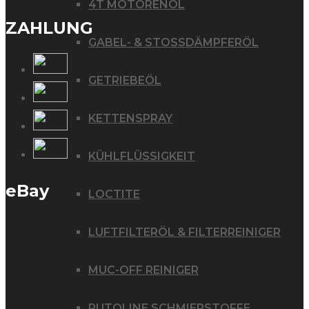
4T MOTORENÖL
ZAHLUNG
GABEL- & STOSSDÄMPFERÖL
GETRIEBEÖL
KETTENSPRAY
KÜHLFLÜSSIGKEIT
eBay
LOCTITE
LUFTFILTERÖL & FILTERREINIGER
MUC-OFF REINIGER
PUTOLINE SCHMIERSTOFFE