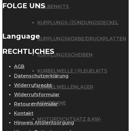
FOLGE UNS
KOLBENKITS
KUPPLUNGS-/ZÜNDUNGSDECKEL
Language
KUPPLUNGSKÖRBE/DRUCKPLATTEN
RECHTLICHES
KUPPLUNGSSCHEIBEN
AGB
KURBELWELLE / PLEUELKITS
Datenschutzerklärung
Widerrufsrecht
KURBELWELLENLAGER
Widerrufsformular
MEMBRANE
Retourenformular
Kontakt
MOTORDICHTSATZ & KW-
Hinweis Altölentsorgung