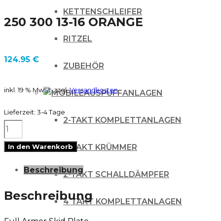
KETTENSCHLEIFER
250 300 13-16 ORANGE
RITZEL
124.95
€
ZUBEHÖR
inkl. 19 % MwSt.
zzgl.
Versandkosten
AUSPUFFANLAGEN
Lieferzeit:
3-4 Tage
2-TAKT KOMPLETTANLAGEN
CYCRA
FULL
2-TAKT KRÜMMER
In den Warenkorb
ARMOR
Beschreibung
2-TAKT SCHALLDÄMPFER
SKID
PLATE
Beschreibung
4 TAKT KOMPLETTANLAGEN
/