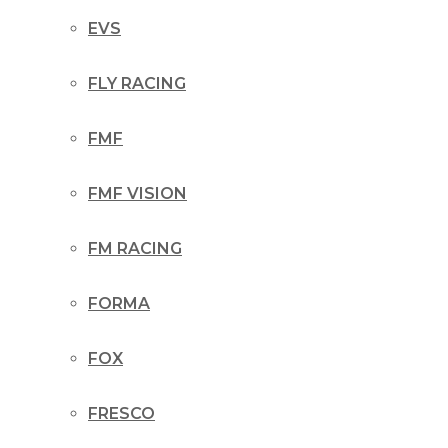
EVS
FLY RACING
FMF
FMF VISION
FM RACING
FORMA
FOX
FRESCO