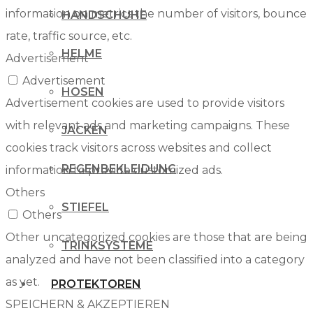
information on metrics the number of visitors, bounce
HANDSCHUHE
rate, traffic source, etc.
HELME
Advertisement
Advertisement
HOSEN
Advertisement cookies are used to provide visitors
with relevant ads and marketing campaigns. These
JACKEN
cookies track visitors across websites and collect
REGENBEKLEIDUNG
information to provide customized ads.
Others
STIEFEL
Others
Other uncategorized cookies are those that are being
TRINKSYSTEME
analyzed and have not been classified into a category
as yet.
PROTEKTOREN
SPEICHERN & AKZEPTIEREN