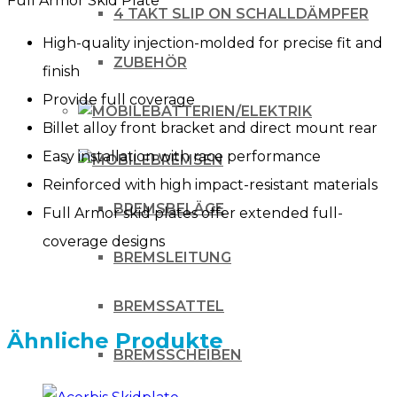
Full Armor Skid Plate
MOTORSCHUTZ
4 TAKT SLIP ON SCHALLDÄMPFER
für
High-quality injection-molded for precise fit and
KTM
ZUBEHÖR
finish
SX
Provide full coverage
BATTERIEN/ELEKTRIK
EXC
Billet alloy front bracket and direct mount rear
250
Easy installation with race performance
BREMSEN
300
Reinforced with high impact-resistant materials
13-
BREMSBELÄGE
Full Armor skid plates offer extended full-
16
coverage designs
ORANGE
BREMSLEITUNG
Menge
BREMSSATTEL
Ähnliche Produkte
BREMSSCHEIBEN