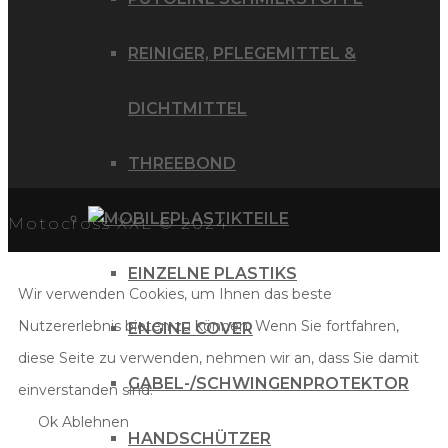
REINIGER, PFLEGEMITTEL &
DICHTMITTEL
THREEBOND
PLASTIKTEILE
Motocross XXL © 2024
EINZELNE PLASTIKS
Wir verwenden Cookies, um Ihnen das beste
Nutzererlebnis bieten zu können. Wenn Sie fortfahren,
ENGINE COVER
diese Seite zu verwenden, nehmen wir an, dass Sie damit
GABEL-/SCHWINGENPROTEKTOR
einverstanden sind.
Ok
Ablehnen
HANDSCHÜTZER