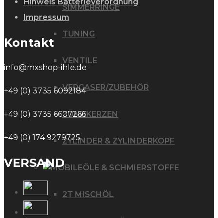
Hinweis Batterieverordnung
SIMMERRINGE
Impressum
TUNING
Kontakt
VENTILE
info@mxshop-ihle.de
VERGASER/ZUBEHÖR
+49 (0) 3735 6092184
ZÜNDKERZEN
+49 (0) 3735 6607266
+49 (0) 174 9279725
ZYLINDER & ZYLINDERKOPF
VERSAND
ÖLE & SCHMIERSTOFFE
2T MISCHÖL