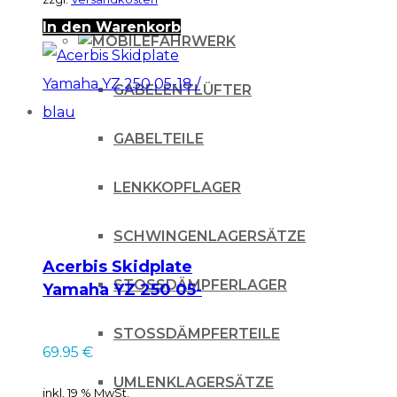
In den Warenkorb
FAHRWERK
GABELENTLÜFTER
GABELTEILE
LENKKOPFLAGER
SCHWINGENLAGERSÄTZE
Acerbis Skidplate
STOSSDÄMPFERLAGER
Yamaha YZ 250 05-
18 / blau
STOSSDÄMPFERTEILE
69.95
€
UMLENKLAGERSÄTZE
inkl. 19 % MwSt.