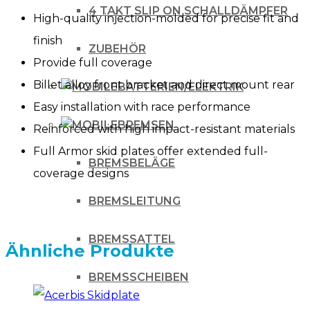
4 TAKT SLIP ON SCHALLDÄMPFER
High-quality injection-molded for precise fit and
finish
ZUBEHÖR
Provide full coverage
Billet alloy front bracket and direct mount rear
BATTERIEN/ELEKTRIK
Easy installation with race performance
BREMSEN
Reinforced with high impact-resistant materials
Full Armor skid plates offer extended full-
BREMSBELÄGE
coverage designs
BREMSLEITUNG
BREMSSATTEL
Ähnliche Produkte
BREMSSCHEIBEN