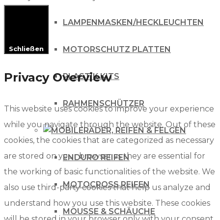
LAMPENMASKEN/HECKLEUCHTEN
Schließen
MOTORSCHUTZ PLATTEN
Privacy Overview
PLASTIK KITS
RAHMENSCHÜTZER
This website uses cookies to improve your experience
while you navigate through the website. Out of these
RÄDER, REIFEN & FELGEN
cookies, the cookies that are categorized as necessary
are stored on your browser as they are essential for
ENDURO REIFEN
the working of basic functionalities of the website. We
MOTOCROSS REIFEN
also use third-party cookies that help us analyze and
understand how you use this website. These cookies
MOUSSE & SCHÄUCHE
will be stored in your browser only with your consent.