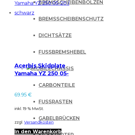
BREMSSCHEIBENBOLZEN
BREMSSCHEIBENSCHUTZ
DICHTSÄTZE
FUSSBREMSHEBEL
Acerbis Skidplate
CHASSIS
Yamaha YZ 250 05-
20 / schwarz
CARBONTEILE
69.95
€
FUSSRASTEN
inkl. 19 % MwSt.
GABELBRÜCKEN
zzgl.
Versandkosten
In den Warenkorb
KICKSTARTER