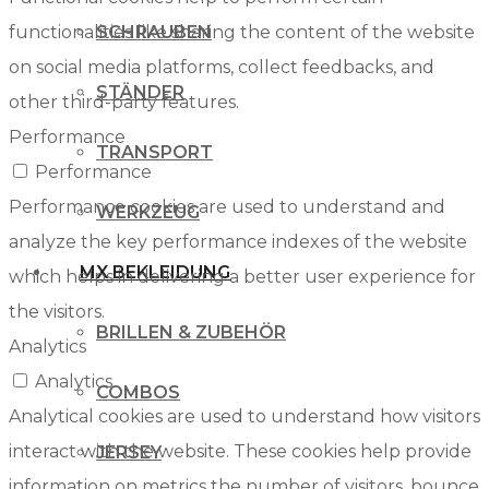
functionalities like sharing the content of the website
SCHRAUBEN
on social media platforms, collect feedbacks, and
STÄNDER
other third-party features.
Performance
TRANSPORT
Performance
Performance cookies are used to understand and
WERKZEUG
analyze the key performance indexes of the website
MX BEKLEIDUNG
which helps in delivering a better user experience for
the visitors.
BRILLEN & ZUBEHÖR
Analytics
Analytics
COMBOS
Analytical cookies are used to understand how visitors
interact with the website. These cookies help provide
JERSEY
information on metrics the number of visitors, bounce