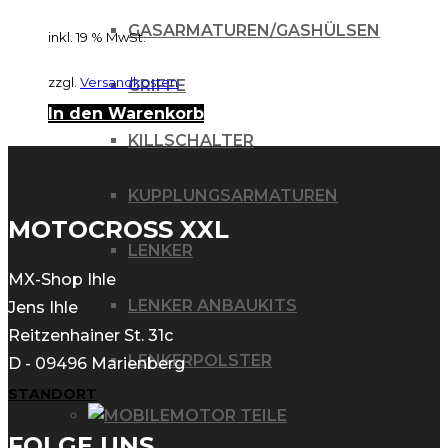
GASARMATUREN/GASHÜLSEN
inkl. 19 % MwSt.
zzgl.
Versandkosten
GRIFFE
In den Warenkorb
KILLSCHALTER
KUPPLUNGSARMATUREN
MOTOCROSS XXL
LENKER
MX-Shop Ihle
LENKER ANBAUKITS
Jens Ihle
Reitzenhainer St. 31c
LENKERPOLSTER
D - 09496 Marienberg
STANDORT
MOTOR TEILE
FOLGE UNS