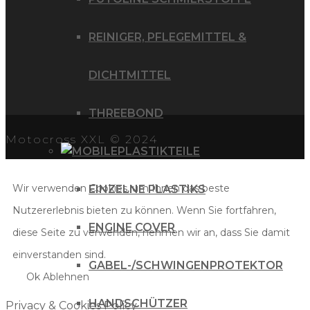
REINIGER, PFLEGEMITTEL &
DICHTMITTEL
THREEBOND
Motocross XXL © 2024
PLASTIKTEILE
Wir verwenden Cookies, um Ihnen das beste
EINZELNE PLASTIKS
Nutzererlebnis bieten zu können. Wenn Sie fortfahren,
ENGINE COVER
diese Seite zu verwenden, nehmen wir an, dass Sie damit
einverstanden sind.
GABEL-/SCHWINGENPROTEKTOR
Ok
Ablehnen
HANDSCHÜTZER
Privacy & Cookies Policy