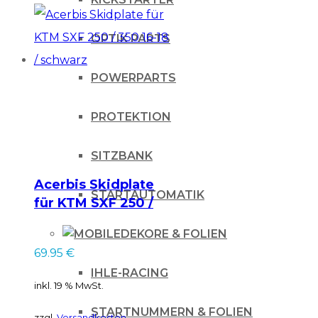
OPTIK PARTS
POWERPARTS
PROTEKTION
SITZBANK
Acerbis Skidplate
STARTAUTOMATIK
für KTM SXF 250 /
350 16-18 / schwarz
DEKORE & FOLIEN
69.95
€
IHLE-RACING
inkl. 19 % MwSt.
STARTNUMMERN & FOLIEN
zzgl.
Versandkosten