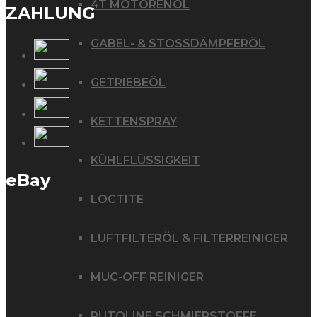
4T MOTORENÖL
ZAHLUNG
GABEL- & STOSSDÄMPFERÖL
GETRIEBEÖL
KETTENSPRAY
KÜHLFLÜSSIGKEIT
eBay
LOCTITE
LUFTFILTERÖL & FILTERREINIGER
MUC-OFF REINIGER
PUTOLINE SCHMIERSTOFFE