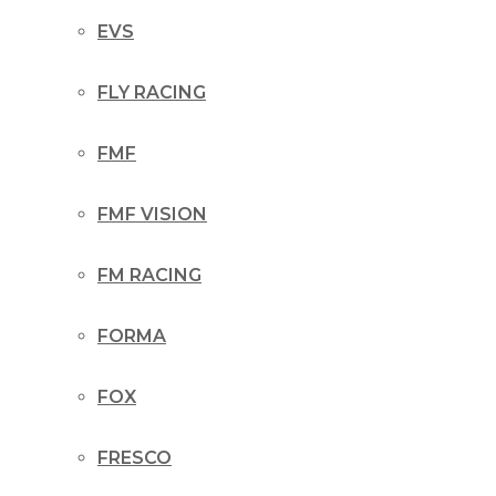
EVS
FLY RACING
FMF
FMF VISION
FM RACING
FORMA
FOX
FRESCO