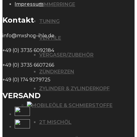
Impressum
SIMMERRINGE
Kontakt
TUNING
info@mxshop-ihle.de
VENTILE
+49 (0) 3735 6092184
VERGASER/ZUBEHÖR
+49 (0) 3735 6607266
ZÜNDKERZEN
+49 (0) 174 9279725
ZYLINDER & ZYLINDERKOPF
VERSAND
ÖLE & SCHMIERSTOFFE
2T MISCHÖL