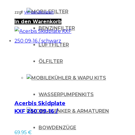
FILTER
zzgl.
Versandkosten
In den Warenkorb
BENZINFILTER
LUFTFILTER
ÖLFILTER
KÜHLER & WAPU KITS
WASSERPUMPENKITS
Acerbis Skidplate
KXF 250 09-16 /
LENKER & ARMATUREN
schwarz
BOWDENZÜGE
69.95
€