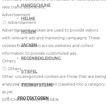
HANDSCHUHE
rate, traffic source, etc.
Advertisement
HELME
Advertisement
Advertisement cookies are used to provide visitors
HOSEN
with relevant ads and marketing campaigns. These
JACKEN
cookies track visitors across websites and collect
information to provide customized ads.
REGENBEKLEIDUNG
Others
Others
STIEFEL
Other uncategorized cookies are those that are being
analyzed and have not been classified into a category
TRINKSYSTEME
as yet.
PROTEKTOREN
SPEICHERN & AKZEPTIEREN