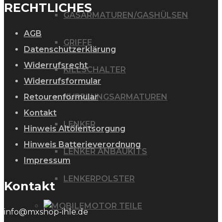
RECHTLICHES
GASARMATUREN/GASHÜLSEN
AGB
GRIFFE
Datenschutzerklärung
Widerrufsrecht
KILLSCHALTER
Widerrufsformular
Retourenformular
KUPPLUNGSARMATUREN
Kontakt
LENKER
Hinweis Altölentsorgung
Hinweis Batterieverordnung
LENKER ANBAUKITS
Impressum
LENKERPOLSTER
Kontakt
MOTOR TEILE
info@mxshop-ihle.de