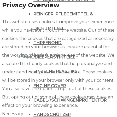
Privacy Overview
REINIGER, PFLEGEMITTEL &
This website uses cookies to improve your experience
DICHTMITTEL
while you navigate through the website. Out of these
cookies, the cookies that are categorized as necessary
THREEBOND
are stored on your browser as they are essential for
the working of basic functionalities of the website. We
PLASTIKTEILE
also use third-party cookies that help us analyze and
EINZELNE PLASTIKS
understand how you use this website. These cookies
will be stored in your browser only with your consent.
ENGINE COVER
You also have the option to opt-out of these cookies.
But opting out of some of these cookies may have an
GABEL-/SCHWINGENPROTEKTOR
effect on your browsing experience.
Necessary
HANDSCHÜTZER