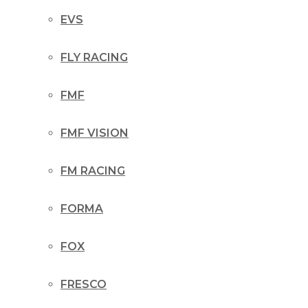
EVS
FLY RACING
FMF
FMF VISION
FM RACING
FORMA
FOX
FRESCO