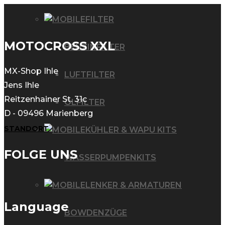
FILTER
MOTOCROSS XXL
BENZINFILTER
MX-Shop Ihle
LUFTFILTER
Jens Ihle
Reitzenhainer St. 31c
ÖLFILTER
D - 09496 Marienberg
STANDORT
KÜHLER & WAPU KITS
FOLGE UNS
WASSERPUMPENKITS
LENKER & ARMATUREN
Language
BOWDENZÜGE