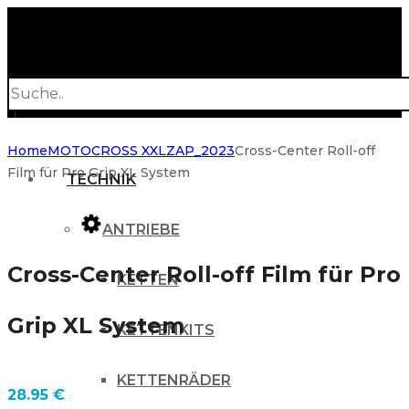
Products
search
Home
MOTOCROSS XXL
ZAP_2023
Cross-Center Roll-off
Film für Pro Grip XL System
TECHNIK
ANTRIEBE
Cross-Center Roll-off Film für Pro
KETTEN
Grip XL System
KETTENKITS
KETTENRÄDER
28.95
€