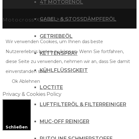
4T MOTORENÖL
GABEL- & STOSSDÄMPFERÖL
Motocross XXL © 2024
GETRIEBEÖL
Wir verwenden Cookies, um Ihnen das beste
Nutzererlebnis bieten zu können. Wenn Sie fortfahren,
KETTENSPRAY
diese Seite zu verwenden, nehmen wir an, dass Sie damit
KÜHLFLÜSSIGKEIT
einverstanden sind.
Ok
Ablehnen
LOCTITE
Privacy & Cookies Policy
LUFTFILTERÖL & FILTERREINIGER
MUC-OFF REINIGER
Schließen
PUTOLINE SCHMIERSTOFFE