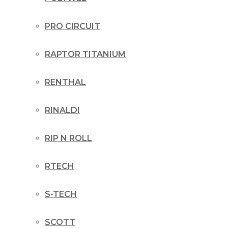
PRO CIRCUIT
RAPTOR TITANIUM
RENTHAL
RINALDI
RIP N ROLL
RTECH
S-TECH
SCOTT