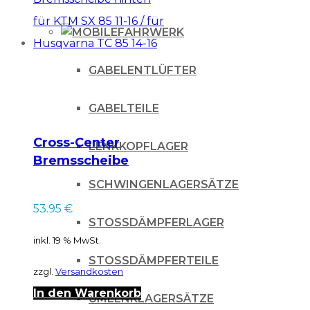
FAHRWERK
GABELENTLÜFTER
GABELTEILE
Cross-Center
LENKKOPFLAGER
Bremsscheibe
hinten für KTM SX
SCHWINGENLAGERSÄTZE
85 11-16 / für
53.95
€
Husqvarna TC 85 14-
STOSSDÄMPFERLAGER
16
inkl. 19 % MwSt.
STOSSDÄMPFERTEILE
zzgl.
Versandkosten
In den Warenkorb
UMLENKLAGERSÄTZE