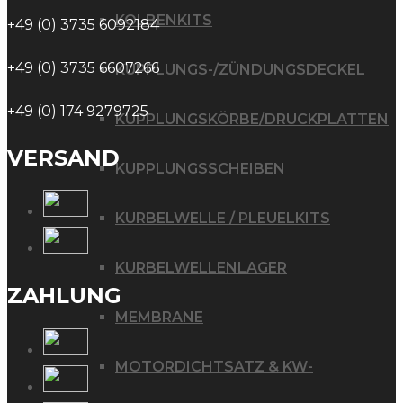
KOLBENKITS
+49 (0) 3735 6092184
+49 (0) 3735 6607266
KUPPLUNGS-/ZÜNDUNGSDECKEL
+49 (0) 174 9279725
KUPPLUNGSKÖRBE/DRUCKPLATTEN
VERSAND
KUPPLUNGSSCHEIBEN
KURBELWELLE / PLEUELKITS
KURBELWELLENLAGER
ZAHLUNG
MEMBRANE
MOTORDICHTSATZ & KW-