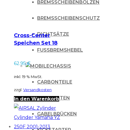
BREMSSCHEIBENBOLZEN
BREMSSCHEIBENSCHUTZ
DICHTSÄTZE
Cross-Center
Speichen Set 18
Kawasaki KX 125-
FUSSBREMSHEBEL
500 18 89-02
62.95
€
CHASSIS
inkl. 19 % MwSt.
CARBONTEILE
zzgl.
Versandkosten
FUSSRASTEN
In den Warenkorb
GABELBRÜCKEN
KICKSTARTER