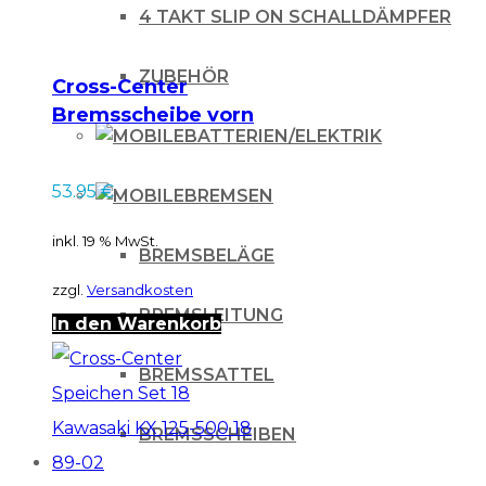
4 TAKT SLIP ON SCHALLDÄMPFER
ZUBEHÖR
Cross-Center
Bremsscheibe vorn
BATTERIEN/ELEKTRIK
für KTM SX 85 13-16 /
für Husqvarna TC 85
53.95
€
BREMSEN
14-16 240mm
inkl. 19 % MwSt.
BREMSBELÄGE
zzgl.
Versandkosten
BREMSLEITUNG
In den Warenkorb
BREMSSATTEL
BREMSSCHEIBEN