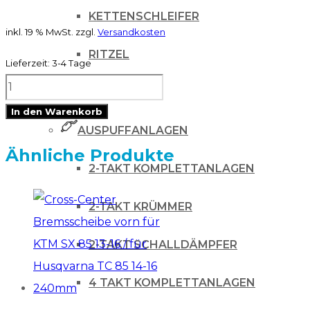
KETTENSCHLEIFER
inkl. 19 % MwSt.
zzgl.
Versandkosten
RITZEL
Lieferzeit:
3-4 Tage
Cross-
ZUBEHÖR
Center
In den Warenkorb
Roll-
AUSPUFFANLAGEN
off
Ähnliche Produkte
2-TAKT KOMPLETTANLAGEN
Film
für
2-TAKT KRÜMMER
Pro
Grip
2-TAKT SCHALLDÄMPFER
XL
4 TAKT KOMPLETTANLAGEN
System
Menge