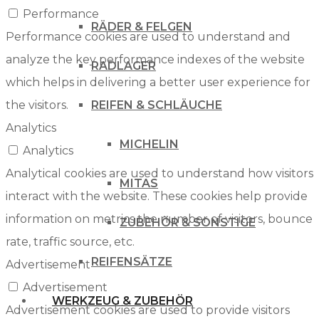
Performance
RÄDER & FELGEN
Performance cookies are used to understand and
analyze the key performance indexes of the website
RADLAGER
which helps in delivering a better user experience for
the visitors.
REIFEN & SCHLÄUCHE
Analytics
MICHELIN
Analytics
Analytical cookies are used to understand how visitors
MITAS
interact with the website. These cookies help provide
information on metrics the number of visitors, bounce
ZUBEHÖR & SONSTIGE
rate, traffic source, etc.
REIFENSÄTZE
Advertisement
Advertisement
WERKZEUG & ZUBEHÖR
Advertisement cookies are used to provide visitors