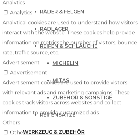
Analytics
RÄDER & FELGEN
Analytics
Analytical cookies are used to understand how visitors
RADLAGER
interact with the website. These cookies help provide
information on metrics the number of visitors, bounce
REIFEN & SCHLÄUCHE
rate, traffic source, etc.
Advertisement
MICHELIN
Advertisement
MITAS
Advertisement cookies are used to provide visitors
with relevant ads and marketing campaigns. These
ZUBEHÖR & SONSTIGE
cookies track visitors across websites and collect
information to provide customized ads.
REIFENSÄTZE
Others
WERKZEUG & ZUBEHÖR
Others