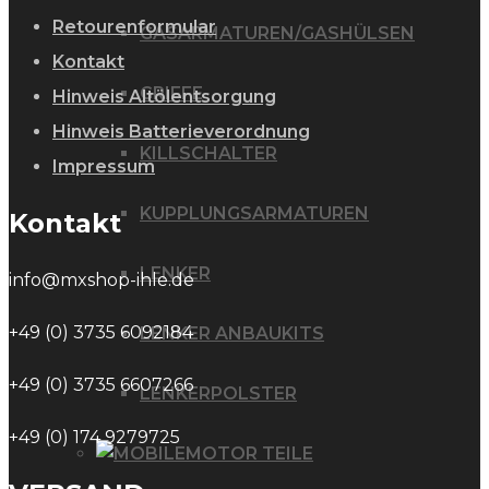
Retourenformular
GASARMATUREN/GASHÜLSEN
Kontakt
GRIFFE
Hinweis Altölentsorgung
Hinweis Batterieverordnung
KILLSCHALTER
Impressum
KUPPLUNGSARMATUREN
Kontakt
LENKER
info@mxshop-ihle.de
+49 (0) 3735 6092184
LENKER ANBAUKITS
+49 (0) 3735 6607266
LENKERPOLSTER
+49 (0) 174 9279725
MOTOR TEILE