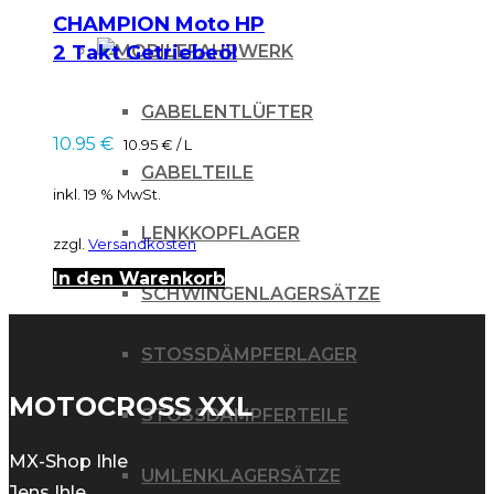
CHAMPION Moto HP
2 Takt Getriebeöl
FAHRWERK
10W40
GABELENTLÜFTER
10.95
€
10.95
€
/
L
GABELTEILE
inkl. 19 % MwSt.
LENKKOPFLAGER
zzgl.
Versandkosten
In den Warenkorb
SCHWINGENLAGERSÄTZE
STOSSDÄMPFERLAGER
MOTOCROSS XXL
STOSSDÄMPFERTEILE
MX-Shop Ihle
UMLENKLAGERSÄTZE
Jens Ihle