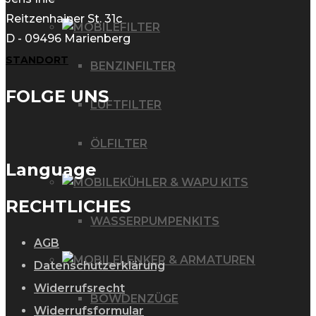
Reitzenhainer St. 31c
FILTER
D - 09496 Marienberg
STANDORT
BENZINFILTER
FOLGE UNS
LUFTFILTER
ÖLFILTER
Language
KÜHLER & WAPU KITS
RECHTLICHES
WASSERPUMPENKITS
AGB
LENKER & ARMATUREN
Datenschutzerklärung
Widerrufsrecht
BOWDENZÜGE
Widerrufsformular