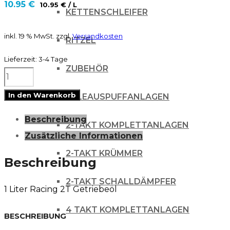
10.95
€
10.95
€
/
L
KETTENSCHLEIFER
inkl. 19 % MwSt.
zzgl.
Versandkosten
RITZEL
Lieferzeit:
3-4 Tage
ZUBEHÖR
CHAMPION
Moto
In den Warenkorb
AUSPUFFANLAGEN
HP
Beschreibung
2
2-TAKT KOMPLETTANLAGEN
Zusätzliche Informationen
Takt
2-TAKT KRÜMMER
Getriebeöl
Beschreibung
10W30
2-TAKT SCHALLDÄMPFER
1 Liter Racing 2T Getriebeöl
Menge
4 TAKT KOMPLETTANLAGEN
BESCHREIBUNG