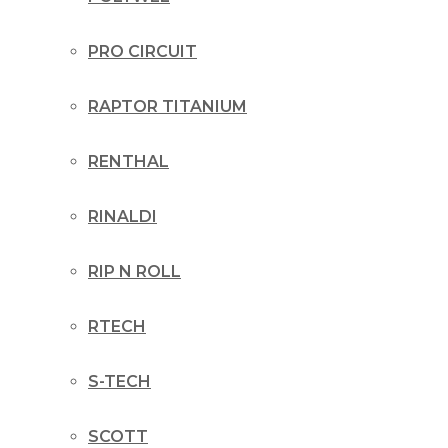
PRO CIRCUIT
RAPTOR TITANIUM
RENTHAL
RINALDI
RIP N ROLL
RTECH
S-TECH
SCOTT