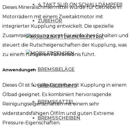
4 TAKT SLIP ON SCHALLDÄMPFER
Dieses Mineralschmiermittel wurde für Getriebe in
Motorrädern mit einem Zweitaktmotor mit
ZUBEHÖR
integrierter Kupplung entwickelt. Die spezielle
Zusammensetzung sorgt für einfaches Schalten und
BATTERIEN/ELEKTRIK
steuert die Rutscheigenschaften der Kupplung, was
BREMSEN
zu einem ruhigeren Fahrerlebnis führt.
BREMSBELÄGE
Anwendungen
Dieses Öl ist für alle Getriebe mit Kupplung in einem
BREMSLEITUNG
Ölbad geeignet. Es kombiniert hervorragende
BREMSSATTEL
Reinigungseigenschaften mit einem sehr
widerstandsfähigen Ölfilm und guten Extreme
BREMSSCHEIBEN
Pressure-Eigenschaften.