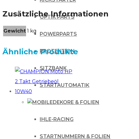
Zusätzliche Informationen
OPTIK PARTS
Gewicht
1 kg
POWERPARTS
Ähnliche Produkte
PROTEKTION
SITZBANK
STARTAUTOMATIK
DEKORE & FOLIEN
IHLE-RACING
STARTNUMMERN & FOLIEN