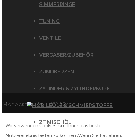
SIMMERRINGE
TUNING
VENTILE
VERGASER/ZUBEHÖR
ZÜNDKERZEN
ZYLINDER & ZYLINDERKOPF
Motocross XXL © 2024
ÖLE & SCHMIERSTOFFE
2T MISCHÖL
Wir verwenden Cookies, um Ihnen das beste
Nutzererlebnis bieten zu können. Wenn Sie fortfahren,