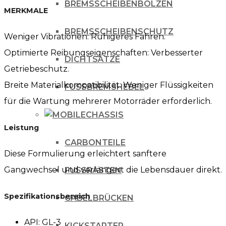
BREMSSCHEIBENBOLZEN
MERKMALE
BREMSSCHEIBENSCHUTZ
Weniger Vibrationen: Ruhigeres Fahren.
Optimierte Reibungseigenschaften: Verbesserter
DICHTSÄTZE
Getriebeschutz.
Breite Materialkompatibilität: Weniger Flüssigkeiten
FUSSBREMSHEBEL
für die Wartung mehrerer Motorräder erforderlich.
CHASSIS
Leistung
CARBONTEILE
Diese Formulierung erleichtert sanftere
Gangwechsel und verlängert die Lebensdauer direkt.
FUSSRASTEN
Spezifikationsbereich
GABELBRÜCKEN
API: GL-3
KICKSTARTER