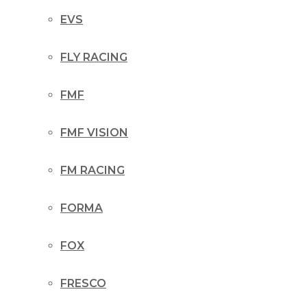
EVS
FLY RACING
FMF
FMF VISION
FM RACING
FORMA
FOX
FRESCO