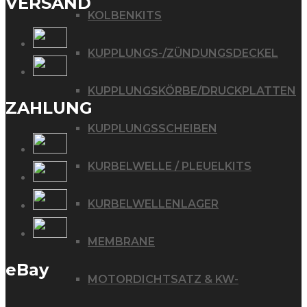
VERSAND
KOLBENKITS
KUPPLUNGS-/ZÜNDUNGSDECKEL
KUPPLUNGSKÖRBE/DRUCKPLATTEN
ZAHLUNG
KUPPLUNGSSCHEIBEN
KURBELWELLE / PLEUELKITS
KURBELWELLENLAGER
MEMBRANE
eBay
MOTORDICHTSATZ & KW-