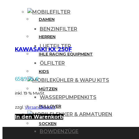
Varianten
FILTER
auf.
DAMEN
Die
BENZINFILTER
Optionen
HERREN
können
LUFTFILTER
KAWASAKI KX 250F
auf
IHLE RACING EQUIPMENT
ÖLFILTER
der
KIDS
Produktseite
6589.95
€
KÜHLER & WAPU KITS
gewählt
MÜTZEN
inkl. 19 % MwSt.
werden
WASSERPUMPENKITS
PULLOVER
zzgl.
Versandkosten
LENKER & ARMATUREN
In den Warenkorb
SOCKEN
BOWDENZÜGE