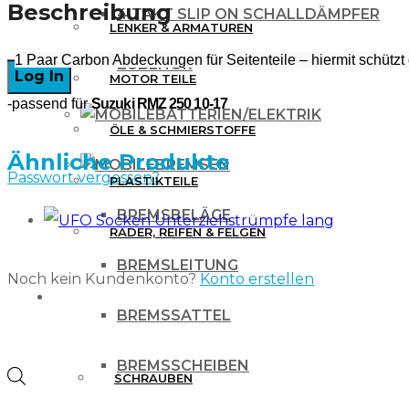
RMZ
Beschreibung
4 TAKT SLIP ON SCHALLDÄMPFER
LENKER & ARMATUREN
250
–
1 Paar Carbon Abdeckungen für Seitenteile – hiermit schützt 
10-
ZUBEHÖR
MOTOR TEILE
17
-passend für
Suzuki RMZ 250 10-17
BATTERIEN/ELEKTRIK
Menge
ÖLE & SCHMIERSTOFFE
Ähnliche Produkte
BREMSEN
Passwort vergessen?
PLASTIKTEILE
BREMSBELÄGE
RÄDER, REIFEN & FELGEN
BREMSLEITUNG
Noch kein Kundenkonto?
Konto erstellen
WERKZEUG & ZUBEHÖR
BREMSSATTEL
BREMSSCHEIBEN
Products
SCHRAUBEN