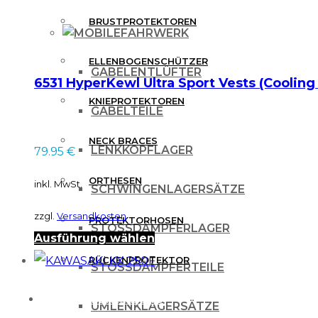
BRUSTPROTEKTOREN
FAHRWERK
ELLENBOGENSCHÜTZER
GABELENTLÜFTER
6531 HyperKewl Ultra Sport Vests (Cooling
KNIEPROTEKTOREN
GABELTEILE
NECK BRACES
LENKKOPFLAGER
79.95
€
ORTHESEN
inkl. MwSt.
SCHWINGENLAGERSÄTZE
zzgl.
Versandkosten
PROTEKTORHOSEN
STOSSDÄMPFERLAGER
Dieses
Ausführung wählen
Produkt
RÜCKENPROTEKTOR
STOSSDÄMPFERTEILE
weist
FREIZEITBEKLEIDUNG
mehrere
UMLENKLAGERSÄTZE