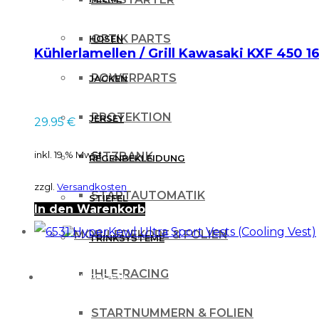
Optionen
OPTIK PARTS
HOSEN
können
Kühlerlamellen / Grill Kawasaki KXF 450 1
auf
POWERPARTS
JACKEN
der
Produktseite
PROTEKTION
JERSEY
29.95
€
gewählt
inkl. 19 % MwSt.
werden
SITZBANK
REGENBEKLEIDUNG
zzgl.
Versandkosten
STARTAUTOMATIK
STIEFEL
In den Warenkorb
DEKORE & FOLIEN
TRINKSYSTEME
IHLE-RACING
PROTEKTOREN
STARTNUMMERN & FOLIEN