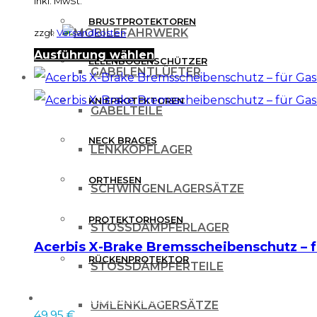
inkl. MwSt.
werden
BRUSTPROTEKTOREN
FAHRWERK
zzgl.
Versandkosten
Dieses
Ausführung wählen
ELLENBOGENSCHÜTZER
GABELENTLÜFTER
Produkt
weist
KNIEPROTEKTOREN
GABELTEILE
mehrere
NECK BRACES
Varianten
LENKKOPFLAGER
auf.
ORTHESEN
SCHWINGENLAGERSÄTZE
Die
Optionen
PROTEKTORHOSEN
STOSSDÄMPFERLAGER
können
Acerbis X-Brake Bremsscheibenschutz – f
auf
RÜCKENPROTEKTOR
STOSSDÄMPFERTEILE
der
FREIZEITBEKLEIDUNG
Produktseite
UMLENKLAGERSÄTZE
49.95
€