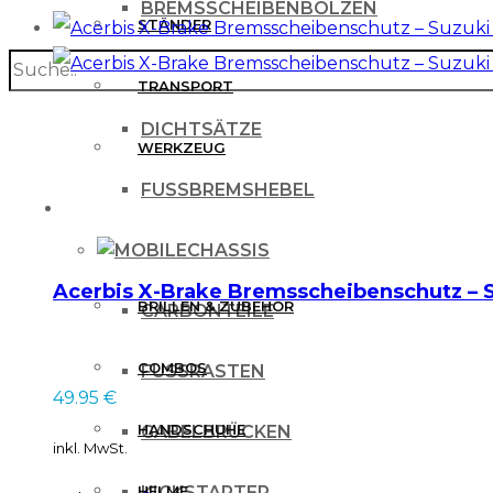
BREMSSCHEIBENBOLZEN
STÄNDER
search
BREMSSCHEIBENSCHUTZ
TRANSPORT
DICHTSÄTZE
WERKZEUG
FUSSBREMSHEBEL
MX BEKLEIDUNG
CHASSIS
Acerbis X-Brake Bremsscheibenschutz – 
BRILLEN & ZUBEHÖR
CARBONTEILE
COMBOS
FUSSRASTEN
49.95
€
HANDSCHUHE
GABELBRÜCKEN
inkl. MwSt.
HELME
KICKSTARTER