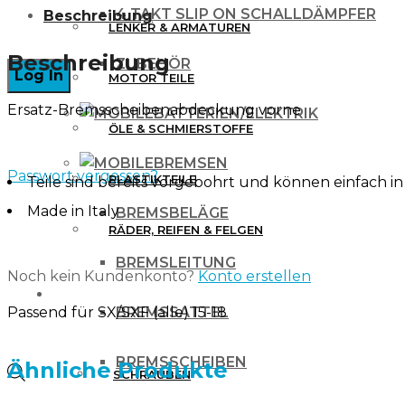
4 TAKT SLIP ON SCHALLDÄMPFER
Beschreibung
KTM
LENKER & ARMATUREN
SX/SX-
Beschreibung
ZUBEHÖR
MOTOR TEILE
F/EXC
Ersatz-Bremsscheibenabdeckung vorne
125
BATTERIEN/ELEKTRIK
ÖLE & SCHMIERSTOFFE
15-
BREMSEN
20
Passwort vergessen?
PLASTIKTEILE
Teile sind bereits vorgebohrt und können einfach in
WHITE
Made in Italy
BREMSBELÄGE
Menge
RÄDER, REIFEN & FELGEN
BREMSLEITUNG
Noch kein Kundenkonto?
Konto erstellen
WERKZEUG & ZUBEHÖR
BREMSSATTEL
Passend für SX/SXF (alle) 15-18
BREMSSCHEIBEN
Ähnliche Produkte
Products
SCHRAUBEN