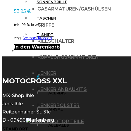
SONNENBRILLE
Produktseite
GASARMATUREN/GASHÜLSEN
53.95
€
gewählt
TASCHEN
GRIFFE
inkl. 19 % MwSt.
werden
T-SHIRT
zzgl.
Versandkosten
KILLSCHALTER
In den Warenkorb
MARKEN
KUPPLUNGSARMATUREN
LENKER
A
MOTOCROSS XXL
LENKER ANBAUKITS
ACERBIS
MX-Shop Ihle
Jens Ihle
LENKERPOLSTER
AIRSAL
Reitzenhainer St. 31c
D - 09496 Marienberg
MOTOR TEILE
ALLBALLS
STANDORT