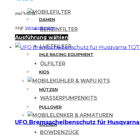
gewählt
FILTER
inkl. MwSt.
werden
DAMEN
zzgl.
Versandkosten
BENZINFILTER
Dieses
Ausführung wählen
HERREN
LUFTFILTER
Produkt
IHLE RACING EQUIPMENT
weist
ÖLFILTER
mehrere
KIDS
Varianten
KÜHLER & WAPU KITS
auf.
MÜTZEN
Die
WASSERPUMPENKITS
Optionen
PULLOVER
LENKER & ARMATUREN
können
UFO Bremsscheibenschutz für Husqvarna
SOCKEN
auf
BOWDENZÜGE
der