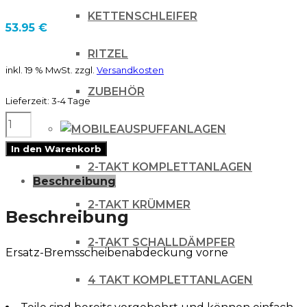
KETTENSCHLEIFER
53.95
€
RITZEL
inkl. 19 % MwSt.
zzgl.
Versandkosten
ZUBEHÖR
Lieferzeit:
3-4 Tage
UFO
AUSPUFFANLAGEN
Bremsscheibenschutz
In den Warenkorb
KAWASAKI
2-TAKT KOMPLETTANLAGEN
Beschreibung
KXF250/450
2-TAKT KRÜMMER
WHITE
Beschreibung
Menge
2-TAKT SCHALLDÄMPFER
Ersatz-Bremsscheibenabdeckung vorne
4 TAKT KOMPLETTANLAGEN