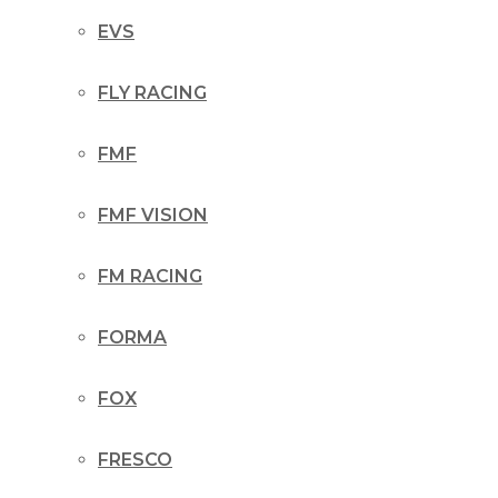
EVS
FLY RACING
FMF
FMF VISION
FM RACING
FORMA
FOX
FRESCO