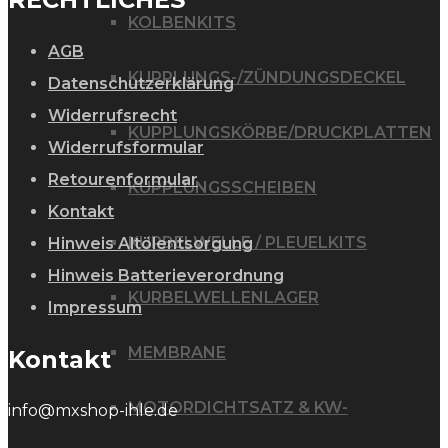
KOLBENKITS
AGB
KUPPLUNGS-/ZÜNDUNGSDECKEL
Datenschutzerklärung
Widerrufsrecht
KUPPLUNGSKÖRBE/DRUCKPLATTEN
Widerrufsformular
Retourenformular
KUPPLUNGSSCHEIBEN
Kontakt
KURBELWELLE / PLEUELKITS
Hinweis Altölentsorgung
Hinweis Batterieverordnung
KURBELWELLENLAGER
Impressum
MEMBRANE
Kontakt
MOTORDICHTSATZ & KW-
info@mxshop-ihle.de