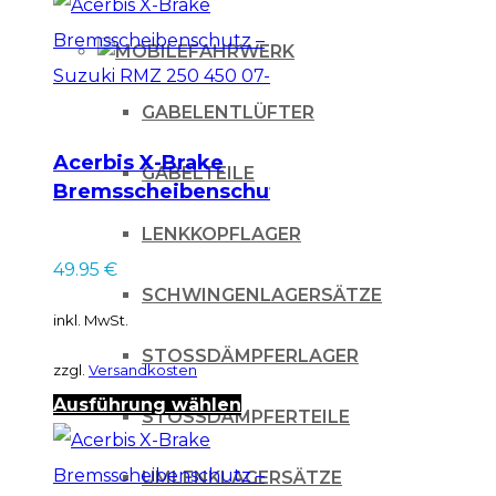
FAHRWERK
GABELENTLÜFTER
Acerbis X-Brake
GABELTEILE
Bremsscheibenschutz
– Suzuki RMZ 250
LENKKOPFLAGER
450 07-
49.95
€
SCHWINGENLAGERSÄTZE
inkl. MwSt.
STOSSDÄMPFERLAGER
zzgl.
Versandkosten
Dieses
Ausführung wählen
STOSSDÄMPFERTEILE
Produkt
weist
UMLENKLAGERSÄTZE