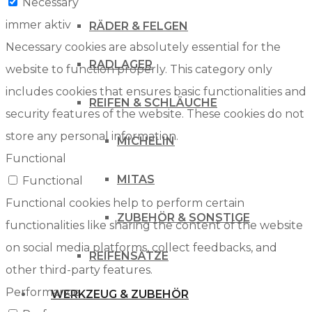
Necessary
immer aktiv
RÄDER & FELGEN
Necessary cookies are absolutely essential for the
RADLAGER
website to function properly. This category only
includes cookies that ensures basic functionalities and
REIFEN & SCHLÄUCHE
security features of the website. These cookies do not
store any personal information.
MICHELIN
Functional
MITAS
Functional
Functional cookies help to perform certain
ZUBEHÖR & SONSTIGE
functionalities like sharing the content of the website
on social media platforms, collect feedbacks, and
REIFENSÄTZE
other third-party features.
Performance
WERKZEUG & ZUBEHÖR