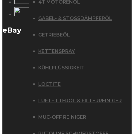
4T MOTORENÖL
GABEL- & STOSSDÄMPFERÖL
eBay
GETRIEBEÖL
KETTENSPRAY
KÜHLFLÜSSIGKEIT
LOCTITE
LUFTFILTERÖL & FILTERREINIGER
MUC-OFF REINIGER
PUTOLINE SCHMIERSTOFFE