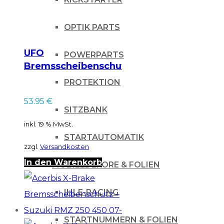
OPTIK PARTS
UFO
POWERPARTS
Bremsscheibenschutz
für Husqvarna
PROTEKTION
TC/FC WHITE
53.95
€
SITZBANK
inkl. 19 % MwSt.
STARTAUTOMATIK
zzgl.
Versandkosten
In den Warenkorb
DEKORE & FOLIEN
IHLE-RACING
STARTNUMMERN & FOLIEN