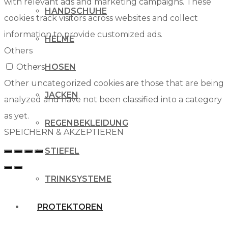
with relevant ads and marketing campaigns. These
HANDSCHUHE
cookies track visitors across websites and collect
information to provide customized ads.
HELME
Others
Others
HOSEN
Other uncategorized cookies are those that are being
JACKEN
analyzed and have not been classified into a category
as yet.
REGENBEKLEIDUNG
SPEICHERN & AKZEPTIEREN
STIEFEL
TRINKSYSTEME
PROTEKTOREN