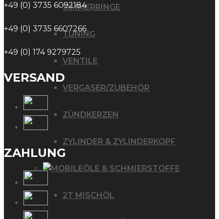
+49 (0) 3735 6092184
SIMMERRINGE
+49 (0) 3735 6607266
TUNING
+49 (0) 174 9279725
VENTILE
VERSAND
VERGASER/ZUBEHÖR
ZÜNDKERZEN
ZYLINDER & ZYLINDERKOPF
ZAHLUNG
ÖLE & SCHMIERSTOFFE
2T MISCHÖL