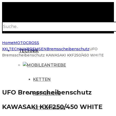
Products
search
Home
MOTOCROSS
XXL
TECHNIK
BREMSEN
Bremsscheibenschutz
UFO
TECHNIK
Bremsscheibenschutz KAWASAKI KXF250/450 WHITE
ANTRIEBE
KETTEN
UFO Bremsscheibenschutz
KETTENKITS
KAWASAKI KXF250/450 WHITE
KETTENRÄDER