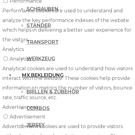
Performance
SCHRAUBEN
Performance cookies are used to understand and
analyze the key performance indexes of the website
STÄNDER
which helps in delivering a better user experience for
the visitors.
TRANSPORT
Analytics
WERKZEUG
Analytics
Analytical cookies are used to understand how visitors
MX BEKLEIDUNG
interact with the website. These cookies help provide
information on metrics the number of visitors, bounce
BRILLEN & ZUBEHÖR
rate, traffic source, etc.
Advertisement
COMBOS
Advertisement
JERSEY
Advertisement cookies are used to provide visitors