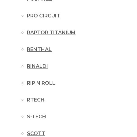
PRO CIRCUIT
RAPTOR TITANIUM
RENTHAL
RINALDI
RIP N ROLL
RTECH
S-TECH
SCOTT