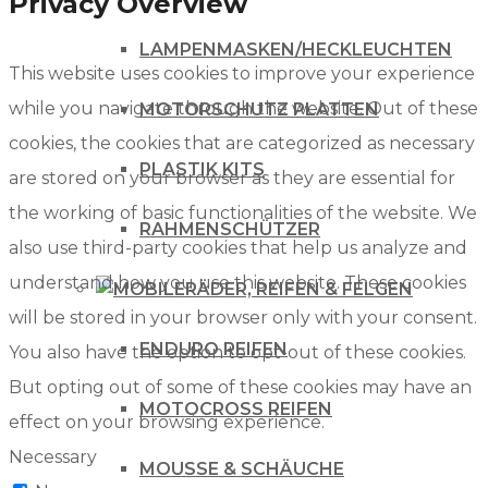
Privacy Overview
LAMPENMASKEN/HECKLEUCHTEN
This website uses cookies to improve your experience
while you navigate through the website. Out of these
MOTORSCHUTZ PLATTEN
cookies, the cookies that are categorized as necessary
PLASTIK KITS
are stored on your browser as they are essential for
the working of basic functionalities of the website. We
RAHMENSCHÜTZER
also use third-party cookies that help us analyze and
understand how you use this website. These cookies
RÄDER, REIFEN & FELGEN
will be stored in your browser only with your consent.
ENDURO REIFEN
You also have the option to opt-out of these cookies.
But opting out of some of these cookies may have an
MOTOCROSS REIFEN
effect on your browsing experience.
Necessary
MOUSSE & SCHÄUCHE