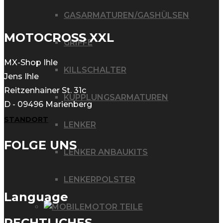
weist
GASARMATUREN/GASHÜLSEN
mehrere
MOTOCROSS XXL
GRIFFE
Varianten
auf.
MX-Shop Ihle
KILLSCHALTER
Die
Jens Ihle
Reitzenhainer St. 31c
Optionen
KUPPLUNGSARMATUREN
D - 09496 Marienberg
können
STANDORT
auf
LENKER
der
FOLGE UNS
LENKER ANBAUKITS
Produktseite
gewählt
LENKERPOLSTER
werden
Language
MOTOR TEILE
RECHTLICHES