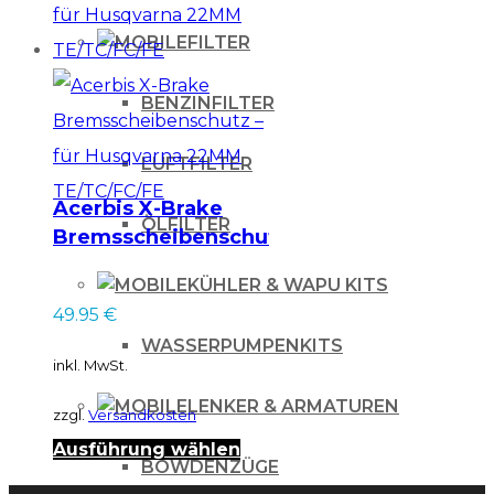
mehrere
FILTER
Varianten
auf.
BENZINFILTER
Die
Optionen
LUFTFILTER
können
Acerbis X-Brake
ÖLFILTER
auf
Bremsscheibenschutz
der
– für Husqvarna
KÜHLER & WAPU KITS
22MM TE/TC/FC/FE
Produktseite
49.95
€
gewählt
WASSERPUMPENKITS
inkl. MwSt.
werden
LENKER & ARMATUREN
zzgl.
Versandkosten
Dieses
Ausführung wählen
BOWDENZÜGE
Produkt