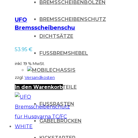
BREMSSCHEIBENBOLZEN
UFO
BREMSSCHEIBENSCHUTZ
Bremsscheibenschutz
HONDA
DICHTSÄTZE
CRF250/450R
53.95
€
BLACK
FUSSBREMSHEBEL
inkl. 19 % MwSt.
CHASSIS
zzgl.
Versandkosten
In den Warenkorb
CARBONTEILE
FUSSRASTEN
GABELBRÜCKEN
KICKSTARTER