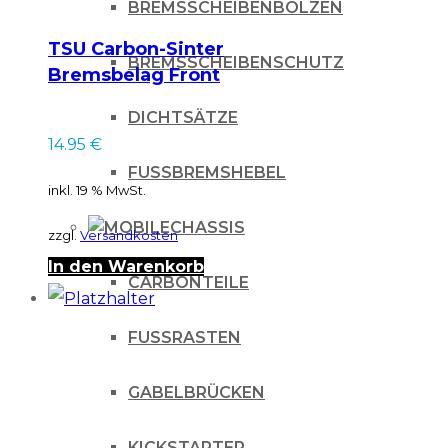
BREMSSCHEIBENBOLZEN
TSU Carbon-Sinter
BREMSSCHEIBENSCHUTZ
Bremsbelag Front
für KTM SX85 2012-
DICHTSÄTZE
BS955
14.95
€
FUSSBREMSHEBEL
inkl. 19 % MwSt.
CHASSIS
zzgl.
Versandkosten
In den Warenkorb
CARBONTEILE
FUSSRASTEN
GABELBRÜCKEN
KICKSTARTER