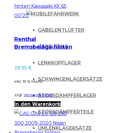
FAHRWERK
GABELENTLÜFTER
Renthal
GABELTEILE
Bremsbeläge hinten
Kawasaki KX 65 00-
20
LENKKOPFLAGER
28.95
€
SCHWINGENLAGERSÄTZE
inkl. 19 % MwSt.
zzgl.
Versandkosten
STOSSDÄMPFERLAGER
In den Warenkorb
STOSSDÄMPFERTEILE
UMLENKLAGERSÄTZE