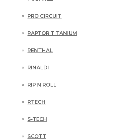
PRO CIRCUIT
RAPTOR TITANIUM
RENTHAL
RINALDI
RIP N ROLL
RTECH
S-TECH
SCOTT