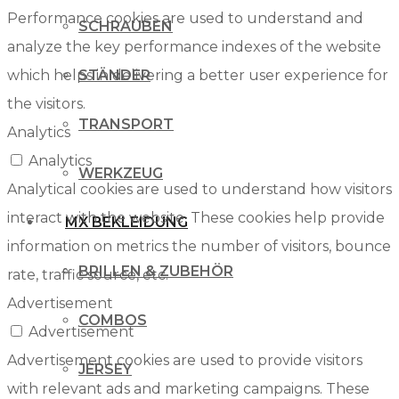
Performance cookies are used to understand and
SCHRAUBEN
analyze the key performance indexes of the website
which helps in delivering a better user experience for
STÄNDER
the visitors.
TRANSPORT
Analytics
Analytics
WERKZEUG
Analytical cookies are used to understand how visitors
interact with the website. These cookies help provide
MX BEKLEIDUNG
information on metrics the number of visitors, bounce
BRILLEN & ZUBEHÖR
rate, traffic source, etc.
Advertisement
COMBOS
Advertisement
Advertisement cookies are used to provide visitors
JERSEY
with relevant ads and marketing campaigns. These