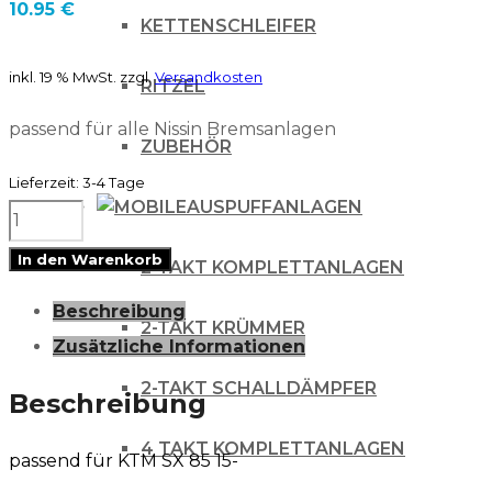
10.95
€
KETTENSCHLEIFER
inkl. 19 % MwSt.
zzgl.
Versandkosten
RITZEL
passend für alle Nissin Bremsanlagen
ZUBEHÖR
Lieferzeit:
3-4 Tage
AUSPUFFANLAGEN
Bremsbolzen
Set
In den Warenkorb
2-TAKT KOMPLETTANLAGEN
für
Beschreibung
KTM
2-TAKT KRÜMMER
Zusätzliche Informationen
SX
2-TAKT SCHALLDÄMPFER
85
Beschreibung
15-
4 TAKT KOMPLETTANLAGEN
passend für KTM SX 85 15-
Menge