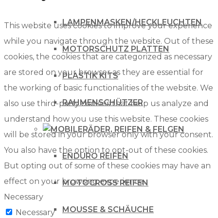
LAMPENMASKEN/HECKLEUCHTEN
This website uses cookies to improve your experience
while you navigate through the website. Out of these
MOTORSCHUTZ PLATTEN
cookies, the cookies that are categorized as necessary
are stored on your browser as they are essential for
PLASTIK KITS
the working of basic functionalities of the website. We
RAHMENSCHÜTZER
also use third-party cookies that help us analyze and
understand how you use this website. These cookies
RÄDER, REIFEN & FELGEN
will be stored in your browser only with your consent.
You also have the option to opt-out of these cookies.
ENDURO REIFEN
But opting out of some of these cookies may have an
effect on your browsing experience.
MOTOCROSS REIFEN
Necessary
MOUSSE & SCHÄUCHE
Necessary