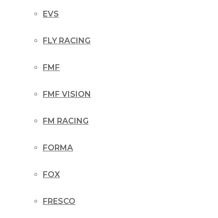
EVS
FLY RACING
FMF
FMF VISION
FM RACING
FORMA
FOX
FRESCO