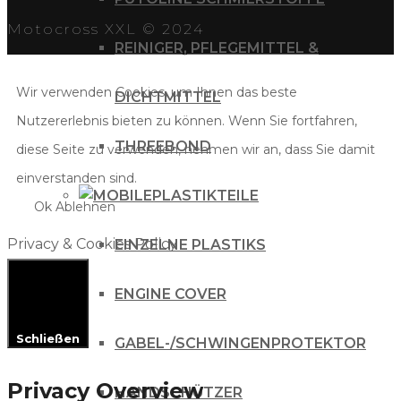
Motocross XXL © 2024
REINIGER, PFLEGEMITTEL &
Wir verwenden Cookies, um Ihnen das beste
DICHTMITTEL
Nutzererlebnis bieten zu können. Wenn Sie fortfahren,
THREEBOND
diese Seite zu verwenden, nehmen wir an, dass Sie damit
einverstanden sind.
PLASTIKTEILE
Ok
Ablehnen
Privacy & Cookies Policy
EINZELNE PLASTIKS
ENGINE COVER
Schließen
GABEL-/SCHWINGENPROTEKTOR
Privacy Overview
HANDSCHÜTZER