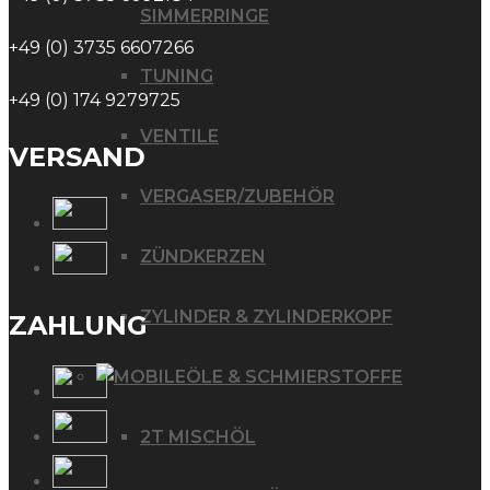
SIMMERRINGE
+49 (0) 3735 6607266
TUNING
+49 (0) 174 9279725
VENTILE
VERSAND
VERGASER/ZUBEHÖR
ZÜNDKERZEN
ZYLINDER & ZYLINDERKOPF
ZAHLUNG
ÖLE & SCHMIERSTOFFE
2T MISCHÖL