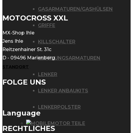
GASARMATUREN/GASHÜLSEN
MOTOCROSS XXL
GRIFFE
MX-Shop Ihle
Jens Ihle
KILLSCHALTER
Reitzenhainer St. 31c
D - 09496 Marienberg
KUPPLUNGSARMATUREN
STANDORT
LENKER
FOLGE UNS
LENKER ANBAUKITS
LENKERPOLSTER
Language
MOTOR TEILE
RECHTLICHES