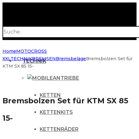
Products
search
Home
MOTOCROSS
XXL
TECHNIK
BREMSEN
Bremsbeläge
Bremsbolzen Set für
TECHNIK
KTM SX 85 15-
ANTRIEBE
KETTEN
Bremsbolzen Set für KTM SX 85
KETTENKITS
15-
KETTENRÄDER