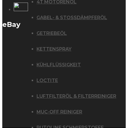
4T MOTORENÖL
GABEL- & STOSSDÄMPFERÖL
eBay
GETRIEBEÖL
KETTENSPRAY
KÜHLFLÜSSIGKEIT
LOCTITE
LUFTFILTERÖL & FILTERREINIGER
MUC-OFF REINIGER
PUTOLINE SCHMIERSTOFFE