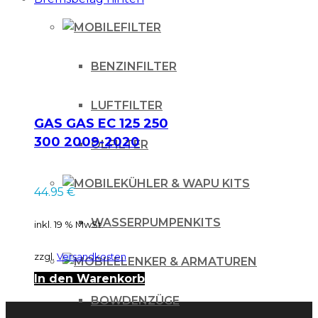
FILTER
BENZINFILTER
LUFTFILTER
GAS GAS EC 125 250
300 2009-2020
ÖLFILTER
Nissin Bremsbelag
hinten
KÜHLER & WAPU KITS
44.95
€
WASSERPUMPENKITS
inkl. 19 % MwSt.
zzgl.
Versandkosten
LENKER & ARMATUREN
In den Warenkorb
BOWDENZÜGE