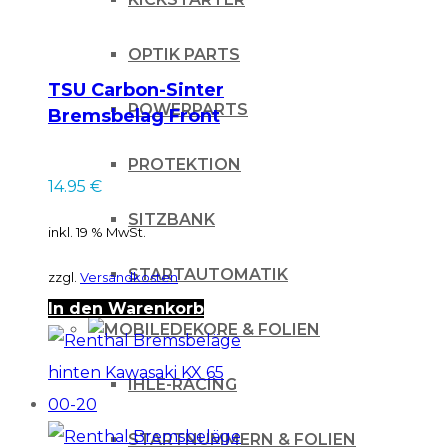
OPTIK PARTS
TSU Carbon-Sinter
POWERPARTS
Bremsbelag Front
für KTM / für
PROTEKTION
Husqvarna – BS746
14.95
€
SITZBANK
inkl. 19 % MwSt.
STARTAUTOMATIK
zzgl.
Versandkosten
In den Warenkorb
DEKORE & FOLIEN
IHLE-RACING
STARTNUMMERN & FOLIEN