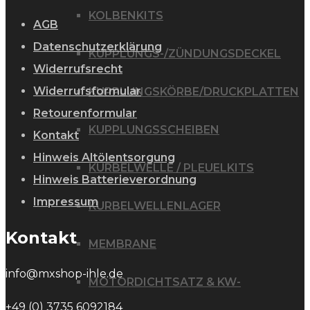
KOLBENKITS
AGB
Datenschutzerklärung
KUPPLUNGS-/ZÜNDUNGSDECKEL
Widerrufsrecht
Widerrufsformular
KUPPLUNGSKÖRBE/DRUCKPLATTEN
Retourenformular
KUPPLUNGSSCHEIBEN
Kontakt
Hinweis Altölentsorgung
KURBELWELLE / PLEUELKITS
Hinweis Batterieverordnung
Impressum
KURBELWELLENLAGER
Kontakt
MEMBRANE
info@mxshop-ihle.de
MOTORDICHTSATZ & KW-
+49 (0) 3735 6092184