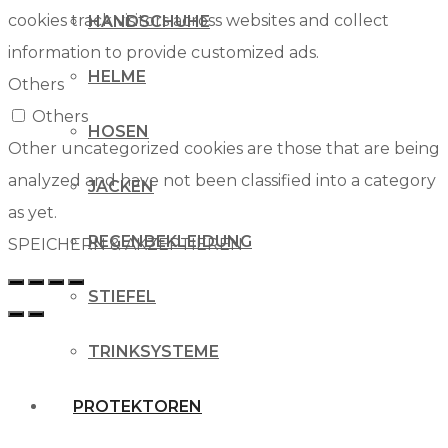
cookies track visitors across websites and collect
HANDSCHUHE
information to provide customized ads.
HELME
Others
Others
HOSEN
Other uncategorized cookies are those that are being
analyzed and have not been classified into a category
JACKEN
as yet.
REGENBEKLEIDUNG
SPEICHERN & AKZEPTIEREN
STIEFEL
TRINKSYSTEME
PROTEKTOREN