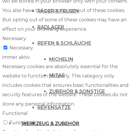
will be stored in your browser only with your consent.
You also have the option to opt-out of these cookies.
RÄDER & FELGEN
But opting out of some of these cookies may have an
RADLAGER
effect on your browsing experience.
Necessary
REIFEN & SCHLÄUCHE
Necessary
immer aktiv
MICHELIN
Necessary cookies are absolutely essential for the
MITAS
website to function properly. This category only
includes cookies that ensures basic functionalities and
ZUBEHÖR & SONSTIGE
security features of the website. These cookies do not
store any personal information.
REIFENSÄTZE
Functional
Functional
WERKZEUG & ZUBEHÖR