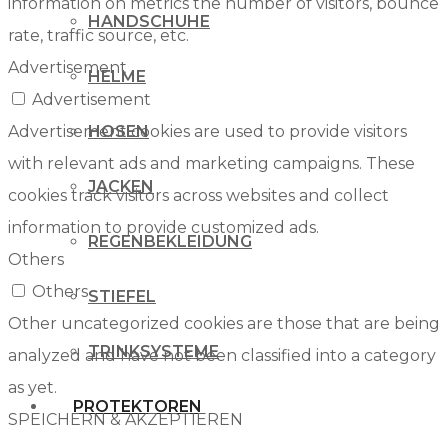
information on metrics the number of visitors, bounce
HANDSCHUHE
rate, traffic source, etc.
Advertisement
HELME
Advertisement
Advertisement cookies are used to provide visitors
HOSEN
with relevant ads and marketing campaigns. These
JACKEN
cookies track visitors across websites and collect
information to provide customized ads.
REGENBEKLEIDUNG
Others
Others
STIEFEL
Other uncategorized cookies are those that are being
TRINKSYSTEME
analyzed and have not been classified into a category
as yet.
PROTEKTOREN
SPEICHERN & AKZEPTIEREN