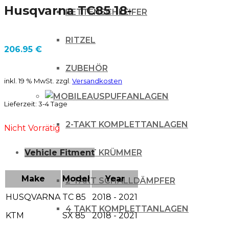
Husqvarna TC85 18-
KETTENSCHLEIFER
RITZEL
206.95
€
ZUBEHÖR
inkl. 19 % MwSt.
zzgl.
Versandkosten
AUSPUFFANLAGEN
Lieferzeit:
3-4 Tage
2-TAKT KOMPLETTANLAGEN
Nicht Vorrätig
2-TAKT KRÜMMER
Vehicle Fitment
Make
Model
Year
2-TAKT SCHALLDÄMPFER
HUSQVARNA
TC 85
2018 - 2021
4 TAKT KOMPLETTANLAGEN
KTM
SX 85
2018 - 2021