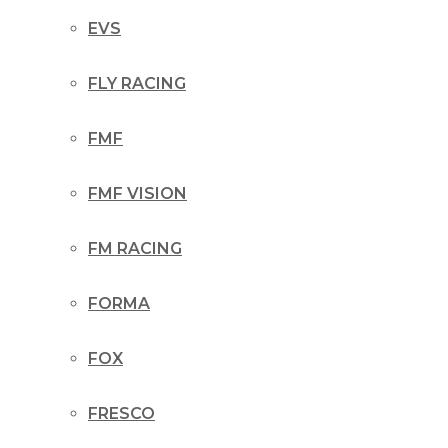
EVS
FLY RACING
FMF
FMF VISION
FM RACING
FORMA
FOX
FRESCO