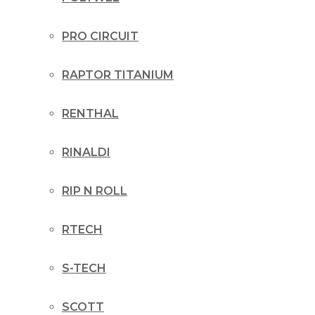
PRO CIRCUIT
RAPTOR TITANIUM
RENTHAL
RINALDI
RIP N ROLL
RTECH
S-TECH
SCOTT