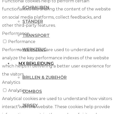
Functional cookies help to perform certain
SCHRAUBEN
functionalities like sharing the content of the website
on social media platforms, collect feedbacks, and
STÄNDER
other third-party features.
Performance
TRANSPORT
Performance
WERKZEUG
Performance cookies are used to understand and
analyze the key performance indexes of the website
MX BEKLEIDUNG
which helps in delivering a better user experience for
the visitors.
BRILLEN & ZUBEHÖR
Analytics
Analytics
COMBOS
Analytical cookies are used to understand how visitors
JERSEY
interact with the website. These cookies help provide