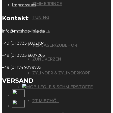
SIMMERRINGE
Impressum
Kontakt
TUNING
info@mxshop-ihle.de
VENTILE
+49 (0) 3735 6092184
VERGASER/ZUBEHÖR
+49 (0) 3735 6607266
ZÜNDKERZEN
+49 (0) 174 9279725
ZYLINDER & ZYLINDERKOPF
VERSAND
ÖLE & SCHMIERSTOFFE
2T MISCHÖL