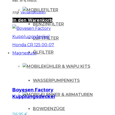
inkl. 19 % MwSt.
FILTER
zzgl.
Versandkosten
In den Warenkorb
BENZINFILTER
LUFTFILTER
ÖLFILTER
KÜHLER & WAPU KITS
WASSERPUMPENKITS
Boyesen Factory
LENKER & ARMATUREN
Kupplungsdeckel
Honda CR 125 00-07
BOWDENZÜGE
Magnesium
116.95
€