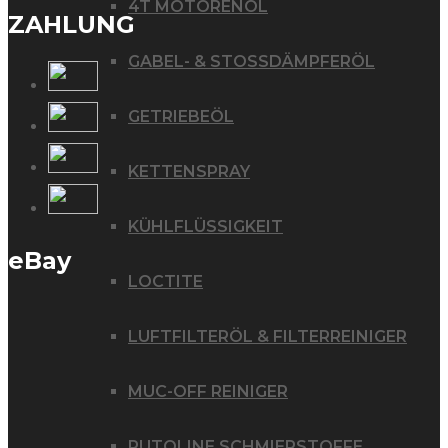
4T MOTORENÖL
ZAHLUNG
GABEL- & STOSSDÄMPFERÖL
GETRIEBEÖL
KETTENSPRAY
KÜHLFLÜSSIGKEIT
eBay
LOCTITE
LUFTFILTERÖL & FILTERREINIGER
MUC-OFF REINIGER
PUTOLINE SCHMIERSTOFFE