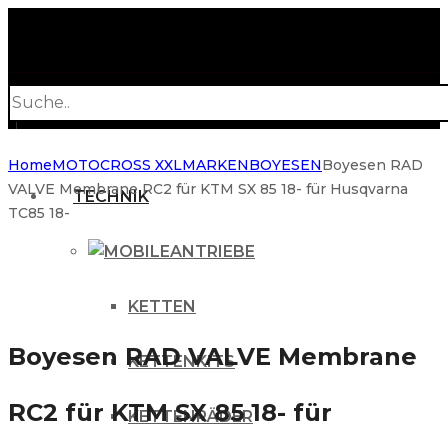
Products
search
Home
MOTOCROSS XXL
MARKEN
BOYESEN
Boyesen RAD
VALVE Membrane RC2 für KTM SX 85 18- für Husqvarna
TECHNIK
TC85 18-
ANTRIEBE
KETTEN
Boyesen RAD VALVE Membrane
KETTENKITS
RC2 für KTM SX 85 18- für
KETTENRÄDER