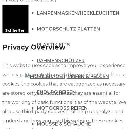
LAMPENMASKEN/HECKLEUCHTEN
MOTORSCHUTZ PLATTEN
Schließen
PLASTIK KITS
Privacy Overview
RAHMENSCHÜTZER
This website uses cookies to improve your experience
while you navigate through the website. Out of these
RÄDER, REIFEN & FELGEN
cookies, the cookies that are categorized as necessary
ENDURO REIFEN
are stored on your browser as they are essential for
the working of basic functionalities of the website. We
MOTOCROSS REIFEN
also use third-party cookies that help us analyze and
understand how you use this website. These cookies
MOUSSE & SCHÄUCHE