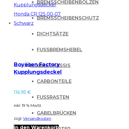
BREMSSCHEIBENBOLZEN
BREMSSCHEIBENSCHUTZ
DICHTSÄTZE
FUSSBREMSHEBEL
Boyesen Factory
CHASSIS
Kupplungsdeckel
Honda CR 125 00-07
CARBONTEILE
Schwarz
116.95
€
FUSSRASTEN
inkl. 19 % MwSt.
GABELBRÜCKEN
zzgl.
Versandkosten
In den Warenkorb
KICKSTARTER