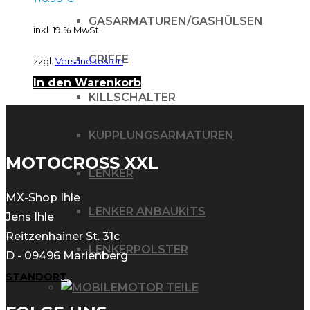
GASARMATUREN/GASHÜLSEN
inkl. 19 % MwSt.
GRIFFE
zzgl.
Versandkosten
In den Warenkorb
KILLSCHALTER
KUPPLUNGSARMATUREN
MOTOCROSS XXL
LENKER
MX-Shop Ihle
LENKER ANBAUKITS
Jens Ihle
Reitzenhainer St. 31c
LENKERPOLSTER
D - 09496 Marienberg
STANDORT
MOTOR TEILE