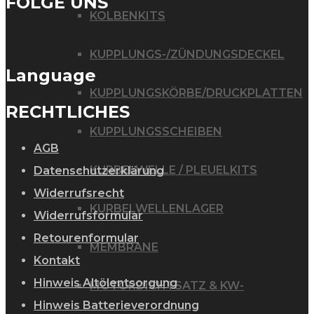
FOLGE UNS
KOLBENKITS
KUPPLUNGS-/ZÜNDUNGSDECKEL
Language
KUPPLUNGSKÖRBE/DRUCKPLATTEN
RECHTLICHES
KUPPLUNGSSCHEIBEN
AGB
KURBELWELLE / PLEUELKITS
Datenschutzerklärung
Widerrufsrecht
KURBELWELLENLAGER
Widerrufsformular
Retourenformular
MEMBRANE
Kontakt
Hinweis Altölentsorgung
MOTORDICHTSATZ & KW-
Hinweis Batterieverordnung