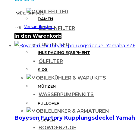
FILTER
inkl. 19 % MwSt.
DAMEN
zzgl.
Versandkosten
BENZINFILTER
In den Warenkorb
HERREN
LUFTFILTER
IHLE RACING EQUIPMENT
ÖLFILTER
KIDS
KÜHLER & WAPU KITS
MÜTZEN
WASSERPUMPENKITS
PULLOVER
LENKER & ARMATUREN
Boyesen Factory Kupplungsdeckel Yamah
SOCKEN
BOWDENZÜGE