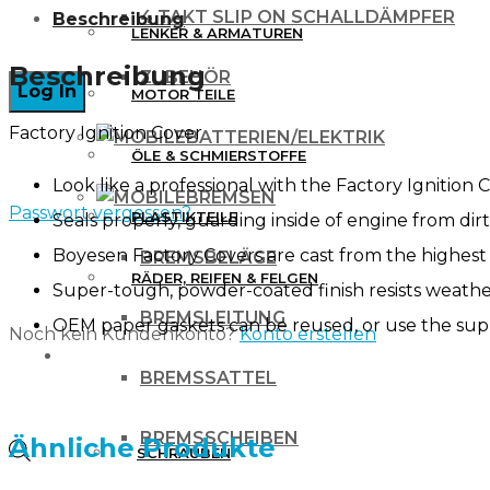
4 TAKT SLIP ON SCHALLDÄMPFER
Beschreibung
für
LENKER & ARMATUREN
Husqvarna
Beschreibung
ZUBEHÖR
MOTOR TEILE
TC
Factory Ignition Cover
für
BATTERIEN/ELEKTRIK
ÖLE & SCHMIERSTOFFE
KTM
Look like a professional with the Factory Ignition 
BREMSEN
SX
Passwort vergessen?
PLASTIKTEILE
Seals properly, guarding inside of engine from dir
125
Boyesen Factory Covers are cast from the highest
BREMSBELÄGE
13-
RÄDER, REIFEN & FELGEN
Super-tough, powder-coated finish resists weath
15
BREMSLEITUNG
OEM paper gaskets can be reused, or use the sup
Noch kein Kundenkonto?
Konto erstellen
SCHWARZ
WERKZEUG & ZUBEHÖR
BREMSSATTEL
Menge
BREMSSCHEIBEN
Ähnliche Produkte
Products
SCHRAUBEN