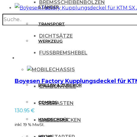
BREMSSCHEIBENBOLZEN
STÄNDER
search
BREMSSCHEIBENSCHUTZ
TRANSPORT
DICHTSÄTZE
WERKZEUG
FUSSBREMSHEBEL
MX BEKLEIDUNG
CHASSIS
Boyesen Factory Kupplungsdeckel für KT
BRILLEN & ZUBEHÖR
CARBONTEILE
COMBOS
FUSSRASTEN
130.95
€
HANDSCHUHE
GABELBRÜCKEN
inkl. 19 % MwSt.
HELME
KICKSTARTER