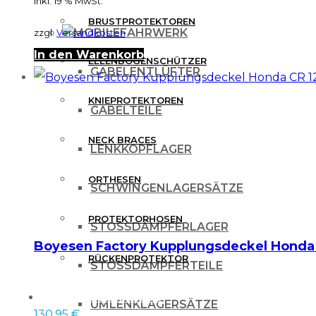
inkl. 19 % MwSt.
BRUSTPROTEKTOREN
FAHRWERK
zzgl.
Versandkosten
In den Warenkorb
ELLENBOGENSCHÜTZER
GABELENTLÜFTER
KNIEPROTEKTOREN
GABELTEILE
NECK BRACES
LENKKOPFLAGER
ORTHESEN
SCHWINGENLAGERSÄTZE
PROTEKTORHOSEN
STOSSDÄMPFERLAGER
Boyesen Factory Kupplungsdeckel Honda
RÜCKENPROTEKTOR
STOSSDÄMPFERTEILE
FREIZEITBEKLEIDUNG
UMLENKLAGERSÄTZE
130.95
€