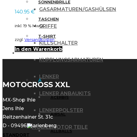
SONNENBRILLE
GASARMATUREN/GASHÜLSEN
140.95
€
TASCHEN
GRIFFE
inkl. 19 % MwSt.
T-SHIRT
zzgl.
Versandkosten
KILLSCHALTER
In den Warenkorb
MARKEN
KUPPLUNGSARMATUREN
LENKER
A
MOTOCROSS XXL
LENKER ANBAUKITS
ACERBIS
MX-Shop Ihle
Jens Ihle
LENKERPOLSTER
AIRSAL
Reitzenhainer St. 31c
D - 09496 Marienberg
MOTOR TEILE
ALLBALLS
STANDORT