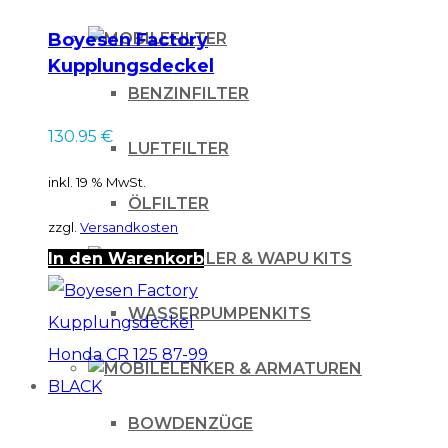
Boyesen Factory
FILTER
Kupplungsdeckel
für KTM / HVA TC TE
BENZINFILTER
125 150 16-20
130.95
€
SCHWARZ BLACK
LUFTFILTER
inkl. 19 % MwSt.
ÖLFILTER
zzgl.
Versandkosten
In den Warenkorb
KÜHLER & WAPU KITS
WASSERPUMPENKITS
LENKER & ARMATUREN
BOWDENZÜGE