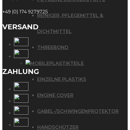
+49 (0) 174 9279725
REINIGER, PFLEGEMITTEL &
VERSAND
DICHTMITTEL
THREEBOND
PLASTIKTEILE
ZAHLUNG
EINZELNE PLASTIKS
ENGINE COVER
GABEL-/SCHWINGENPROTEKTOR
HANDSCHÜTZER