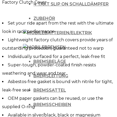
Factory Clutch Cover
01
4 TAKT SLIP ON SCHALLDÄMPFER
BLACK
ZUBEHÖR
Menge
Set your ride apart from the rest with the ultimate
look in race performance
BATTERIEN/ELEKTRIK
Lightweight factory clutch covers provide years of
BREMSEN
outstanding protection; guaranteed not to warp
Individually surfaced for a perfect, leak-free fit
BREMSBELÄGE
Super-tough, powder-coated finish resists
weathering and wear and tear
BREMSLEITUNG
Asbestos-free gasket is bound with nitrile for tight,
leak-free seal
BREMSSATTEL
OEM paper gaskets can be reused, or use the
BREMSSCHEIBEN
supplied O-ring
Available in silver/black, black or magnesium