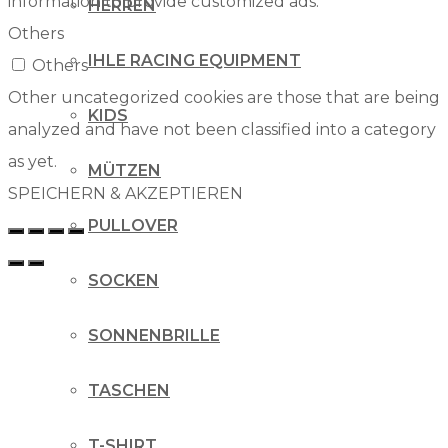
information to provide customized ads.
HERREN
Others
IHLE RACING EQUIPMENT
Others
Other uncategorized cookies are those that are being
KIDS
analyzed and have not been classified into a category
as yet.
MÜTZEN
SPEICHERN & AKZEPTIEREN
PULLOVER
SOCKEN
SONNENBRILLE
TASCHEN
T-SHIRT