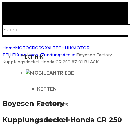
Products
search
Home
MOTOCROSS XXL
TECHNIK
MOTOR
TEILE
Kupplungs-/Zündungsdeckel
Boyesen Factory
TECHNIK
Kupplungsdeckel Honda CR 250 87-01 BLACK
ANTRIEBE
KETTEN
Boyesen Factory
KETTENKITS
Kupplungsdeckel Honda CR 250
KETTENRÄDER