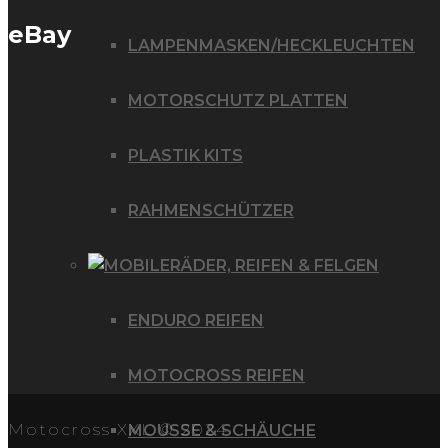
eBay
LAMPENMASKEN/HECKLEUCHTEN
MOTORSCHUTZ PLATTEN
PLASTIK KITS
RAHMENSCHÜTZER
RÄDER, REIFEN & FELGEN
ENDURO REIFEN
MOTOCROSS REIFEN
Motocross XXL © 2024
MOUSSE & SCHÄUCHE