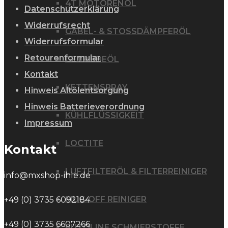
4T MOTORENÖL
Datenschutzerklärung
Widerrufsrecht
GABEL- & STOSSDÄMPFERÖL
Widerrufsformular
Retourenformular
GETRIEBEÖL
Kontakt
KETTENSPRAY
Hinweis Altölentsorgung
Hinweis Batterieverordnung
KÜHLFLÜSSIGKEIT
Impressum
LOCTITE
Kontakt
LUFTFILTERÖL & FILTERREINIGER
info@mxshop-ihle.de
MUC-OFF REINIGER
+49 (0) 3735 6092184
+49 (0) 3735 6607266
PUTOLINE SCHMIERSTOFFE