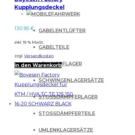
Kupplungsdeckel
FAHRWERK
für KTM SX / HVA
TC/TE 125 150 16-20
130.95
€
MAGNESIUM
GABELENTLÜFTER
inkl. 19 % MwSt.
GABELTEILE
zzgl.
Versandkosten
LENKKOPFLAGER
In den Warenkorb
SCHWINGENLAGERSÄTZE
STOSSDÄMPFERLAGER
STOSSDÄMPFERTEILE
UMLENKLAGERSÄTZE