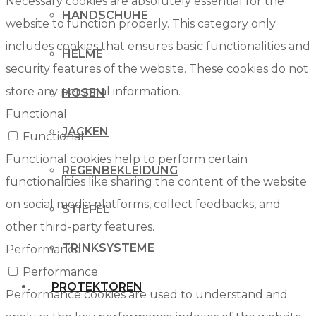
Necessary cookies are absolutely essential for the
HANDSCHUHE
website to function properly. This category only
includes cookies that ensures basic functionalities and
HELME
security features of the website. These cookies do not
store any personal information.
HOSEN
Functional
JACKEN
Functional
Functional cookies help to perform certain
REGENBEKLEIDUNG
functionalities like sharing the content of the website
on social media platforms, collect feedbacks, and
STIEFEL
other third-party features.
TRINKSYSTEME
Performance
Performance
PROTEKTOREN
Performance cookies are used to understand and