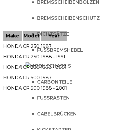
BREMSSCHEIBENBOLZEN
BREMSSCHEIBENSCHUTZ
DICHTSÄTZE
Make
Model
Year
HONDA
CR 250
1987
FUSSBREMSHEBEL
HONDA
CR 250
1988 - 1991
CHASSIS
HONDA
CR 250
1992 - 2001
HONDA
CR 500
1987
CARBONTEILE
HONDA
CR 500
1988 - 2001
FUSSRASTEN
GABELBRÜCKEN
KICKSTARTER