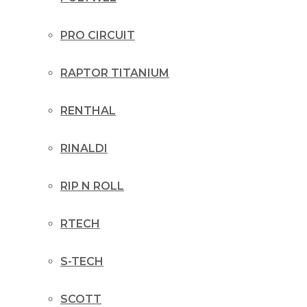
PRO CIRCUIT
RAPTOR TITANIUM
RENTHAL
RINALDI
RIP N ROLL
RTECH
S-TECH
SCOTT