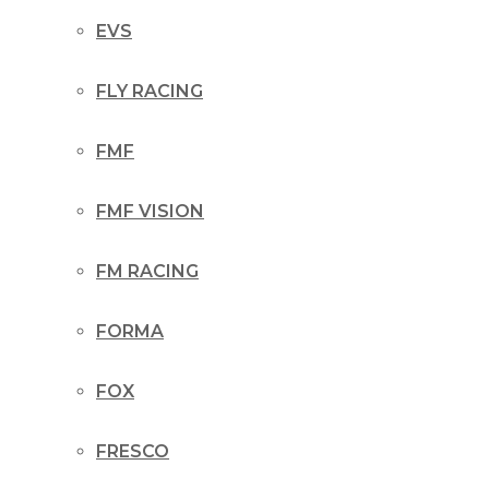
EVS
FLY RACING
FMF
FMF VISION
FM RACING
FORMA
FOX
FRESCO