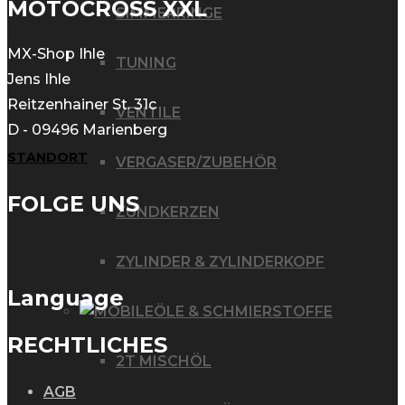
MOTOCROSS XXL
SIMMERRINGE
MX-Shop Ihle
TUNING
Jens Ihle
Reitzenhainer St. 31c
VENTILE
D - 09496 Marienberg
STANDORT
VERGASER/ZUBEHÖR
FOLGE UNS
ZÜNDKERZEN
ZYLINDER & ZYLINDERKOPF
Language
ÖLE & SCHMIERSTOFFE
RECHTLICHES
2T MISCHÖL
AGB