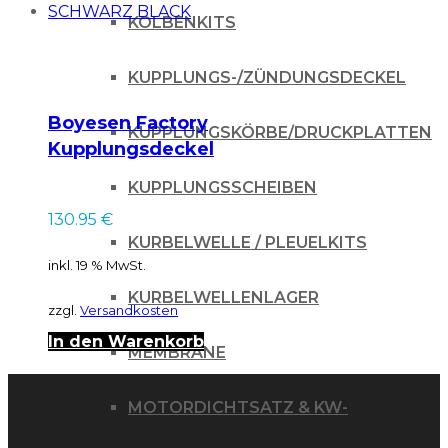
KOLBENKITS
KUPPLUNGS-/ZÜNDUNGSDECKEL
Boyesen Factory
KUPPLUNGSKÖRBE/DRUCKPLATTEN
Kupplungsdeckel
für KTM SXF / HVA
KUPPLUNGSSCHEIBEN
FC FE 250 350 16-20
130.95
€
SCHWARZ BLACK
KURBELWELLE / PLEUELKITS
inkl. 19 % MwSt.
KURBELWELLENLAGER
zzgl.
Versandkosten
In den Warenkorb
MEMBRANE
MOTORDICHTSATZ & KW-