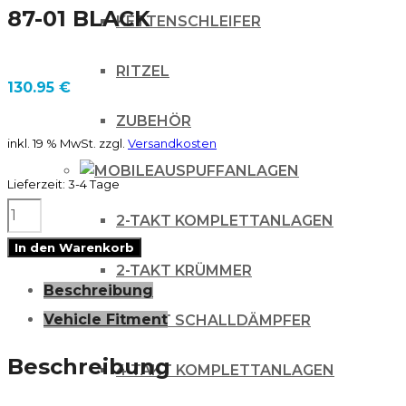
87-01 BLACK
KETTENSCHLEIFER
RITZEL
130.95
€
ZUBEHÖR
inkl. 19 % MwSt.
zzgl.
Versandkosten
AUSPUFFANLAGEN
Lieferzeit:
3-4 Tage
Boyesen
2-TAKT KOMPLETTANLAGEN
Factory
In den Warenkorb
Kupplungsdeckel
2-TAKT KRÜMMER
Beschreibung
Honda
Vehicle Fitment
2-TAKT SCHALLDÄMPFER
CR
250
Beschreibung
4 TAKT KOMPLETTANLAGEN
87-