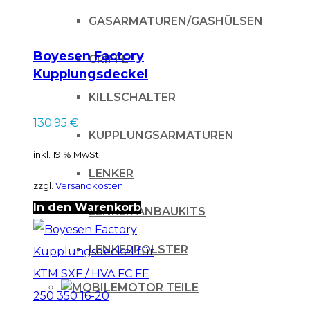
GASARMATUREN/GASHÜLSEN
Boyesen Factory
GRIFFE
Kupplungsdeckel
Honda CR 125 87-99
KILLSCHALTER
BLACK
130.95
€
KUPPLUNGSARMATUREN
inkl. 19 % MwSt.
LENKER
zzgl.
Versandkosten
In den Warenkorb
LENKER ANBAUKITS
LENKERPOLSTER
MOTOR TEILE