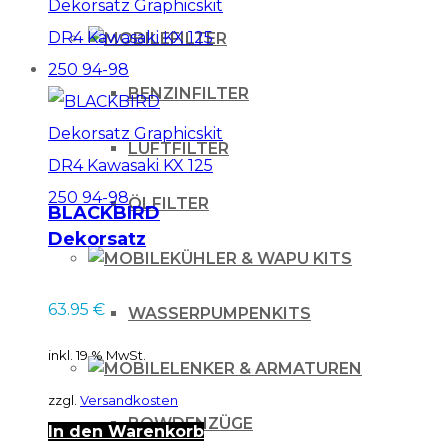
FILTER
BENZINFILTER
LUFTFILTER
ÖLFILTER
BLACKBIRD
Dekorsatz
KÜHLER & WAPU KITS
Graphicskit DR4
Kawasaki KX 125 250
63.95
€
WASSERPUMPENKITS
94-98
inkl. 19 % MwSt.
LENKER & ARMATUREN
zzgl.
Versandkosten
BOWDENZÜGE
In den Warenkorb