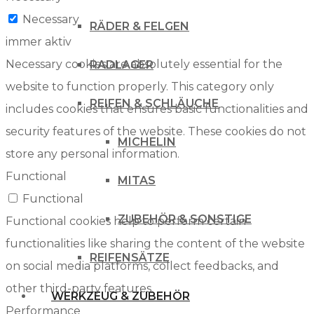
Necessary
RÄDER & FELGEN
immer aktiv
Necessary cookies are absolutely essential for the
RADLAGER
website to function properly. This category only
REIFEN & SCHLÄUCHE
includes cookies that ensures basic functionalities and
security features of the website. These cookies do not
MICHELIN
store any personal information.
Functional
MITAS
Functional
ZUBEHÖR & SONSTIGE
Functional cookies help to perform certain
functionalities like sharing the content of the website
REIFENSÄTZE
on social media platforms, collect feedbacks, and
other third-party features.
WERKZEUG & ZUBEHÖR
Performance