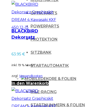
OPTIK PARTS
POWERPARTS
BLACKBIRD
Dekorsatz
PROTEKTION
Graphicskit DREAM
4 Kawasaki KXF 450
SITZBANK
63.95
€
12-15
inkl. 19 % MwSt.
STARTAUTOMATIK
zzgl.
Versandkosten
DEKORE & FOLIEN
In den Warenkorb
IHLE-RACING
STARTNUMMERN & FOLIEN