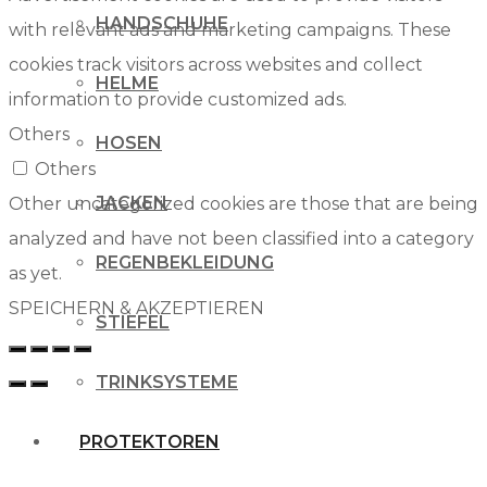
HANDSCHUHE
with relevant ads and marketing campaigns. These
cookies track visitors across websites and collect
HELME
information to provide customized ads.
Others
HOSEN
Others
JACKEN
Other uncategorized cookies are those that are being
analyzed and have not been classified into a category
REGENBEKLEIDUNG
as yet.
SPEICHERN & AKZEPTIEREN
STIEFEL
TRINKSYSTEME
PROTEKTOREN