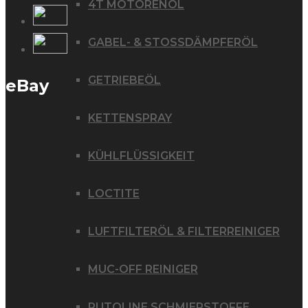
4T MOTORENÖL
GABEL- & STOSSDÄMPFERÖL
GETRIEBEÖL
eBay
KETTENSPRAY
KÜHLFLÜSSIGKEIT
LOCTITE
LUFTFILTERÖL & FILTERREINIGER
MUC-OFF REINIGER
PUTOLINE SCHMIERSTOFFE