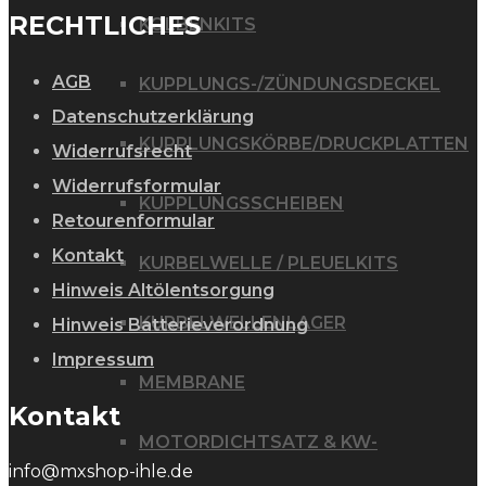
RECHTLICHES
KOLBENKITS
AGB
KUPPLUNGS-/ZÜNDUNGSDECKEL
Datenschutzerklärung
KUPPLUNGSKÖRBE/DRUCKPLATTEN
Widerrufsrecht
Widerrufsformular
KUPPLUNGSSCHEIBEN
Retourenformular
Kontakt
KURBELWELLE / PLEUELKITS
Hinweis Altölentsorgung
KURBELWELLENLAGER
Hinweis Batterieverordnung
Impressum
MEMBRANE
Kontakt
MOTORDICHTSATZ & KW-
info@mxshop-ihle.de