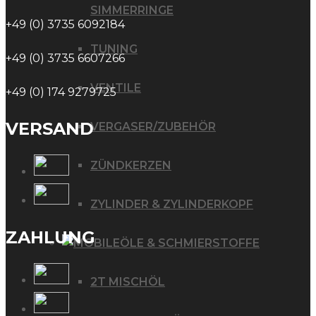
SIMMERRINGE
+49 (0) 3735 6092184
TUNING
+49 (0) 3735 6607266
VENTILE
+49 (0) 174 9279725
VERSAND
VERGASER/ZUBEHÖR
ZÜNDKERZEN
ZYLINDER & ZYLINDERKOPF
ZAHLUNG
ÖLE & SCHMIERSTOFFE
2T MISCHÖL