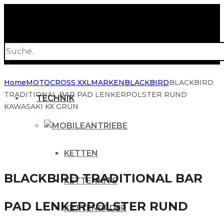
Products
search
Home
MOTOCROSS XXL
MARKEN
BLACKBIRD
BLACKBIRD
TRADITIONAL BAR PAD LENKERPOLSTER RUND
TECHNIK
KAWASAKI KX GRÜN
ANTRIEBE
KETTEN
BLACKBIRD TRADITIONAL BAR
KETTENKITS
PAD LENKERPOLSTER RUND
KETTENRÄDER