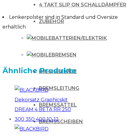
KX
4 TAKT SLIP ON SCHALLDÄMPFER
GRÜN
Lenkerpolster sind in Standard und Oversize
ZUBEHÖR
Menge
erhältlich
BATTERIEN/ELEKTRIK
BREMSEN
Ähnliche Produkte
BREMSBELÄGE
BREMSLEITUNG
BREMSSATTEL
BREMSSCHEIBEN