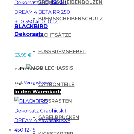
BREMSSCHEIBENBOLZEN
BREMSSCHEIBENSCHUTZ
BLACKBIRD
Dekorsatz
DICHTSÄTZE
Graphicskit DREAM
4 BETA RR 250 300
FUSSBREMSHEBEL
63.95
€
350 400 10-12
CHASSIS
inkl. 19 % MwSt.
zzgl.
Versandkosten
CARBONTEILE
In den Warenkorb
FUSSRASTEN
GABELBRÜCKEN
KICKSTARTER