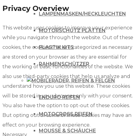
Privacy Overview
LAMPENMASKEN/HECKLEUCHTEN
This website uses cookies to improve your experience
MOTORSCHUTZ PLATTEN
while you navigate through the website. Out of these
cookies, the cookies that are categorized as necessary
PLASTIK KITS
are stored on your browser as they are essential for
RAHMENSCHÜTZER
the working of basic functionalities of the website. We
also use third-party cookies that help us analyze and
RÄDER, REIFEN & FELGEN
understand how you use this website. These cookies
will be stored in your browser only with your consent.
ENDURO REIFEN
You also have the option to opt-out of these cookies.
MOTOCROSS REIFEN
But opting out of some of these cookies may have an
effect on your browsing experience.
MOUSSE & SCHÄUCHE
Necessary