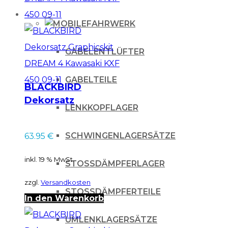
FAHRWERK
GABELENTLÜFTER
GABELTEILE
BLACKBIRD
Dekorsatz
LENKKOPFLAGER
Graphicskit DREAM
4 Kawasaki KXF 450
SCHWINGENLAGERSÄTZE
63.95
€
09-11
inkl. 19 % MwSt.
STOSSDÄMPFERLAGER
zzgl.
Versandkosten
STOSSDÄMPFERTEILE
In den Warenkorb
UMLENKLAGERSÄTZE