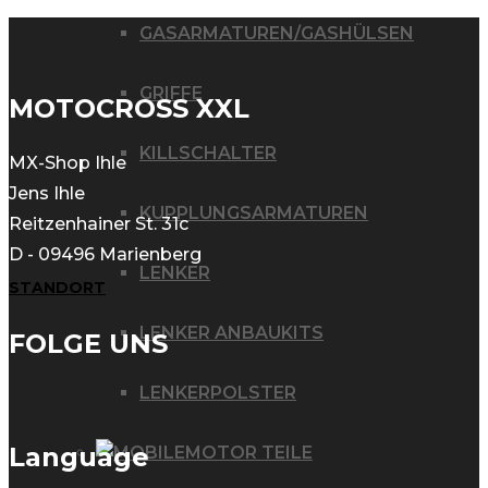
GASARMATUREN/GASHÜLSEN
GRIFFE
MOTOCROSS XXL
KILLSCHALTER
MX-Shop Ihle
Jens Ihle
KUPPLUNGSARMATUREN
Reitzenhainer St. 31c
D - 09496 Marienberg
LENKER
STANDORT
LENKER ANBAUKITS
FOLGE UNS
LENKERPOLSTER
Language
MOTOR TEILE