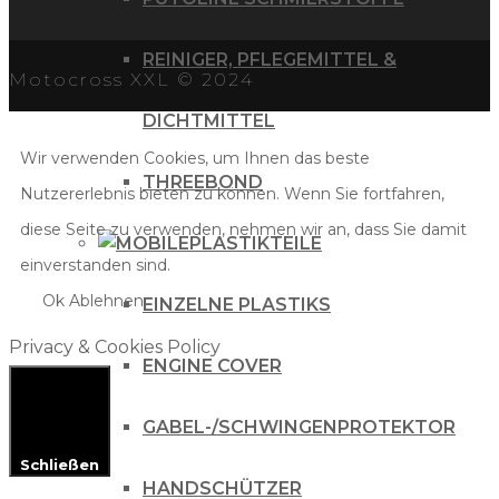
REINIGER, PFLEGEMITTEL &
Motocross XXL © 2024
DICHTMITTEL
Wir verwenden Cookies, um Ihnen das beste
THREEBOND
Nutzererlebnis bieten zu können. Wenn Sie fortfahren,
diese Seite zu verwenden, nehmen wir an, dass Sie damit
PLASTIKTEILE
einverstanden sind.
Ok
Ablehnen
EINZELNE PLASTIKS
Privacy & Cookies Policy
ENGINE COVER
GABEL-/SCHWINGENPROTEKTOR
Schließen
HANDSCHÜTZER