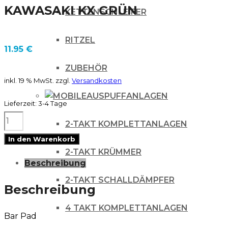
KAWASAKI KX GRÜN
KETTENSCHLEIFER
RITZEL
11.95
€
ZUBEHÖR
inkl. 19 % MwSt.
zzgl.
Versandkosten
AUSPUFFANLAGEN
Lieferzeit:
3-4 Tage
BLACKBIRD
2-TAKT KOMPLETTANLAGEN
TRADITIONAL
In den Warenkorb
BAR
2-TAKT KRÜMMER
Beschreibung
PAD
2-TAKT SCHALLDÄMPFER
LENKERPOLSTER
Beschreibung
RUND
4 TAKT KOMPLETTANLAGEN
Bar Pad
KAWASAKI