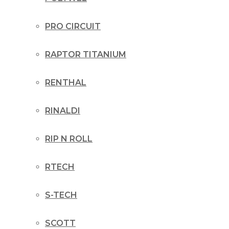
PRO CIRCUIT
RAPTOR TITANIUM
RENTHAL
RINALDI
RIP N ROLL
RTECH
S-TECH
SCOTT