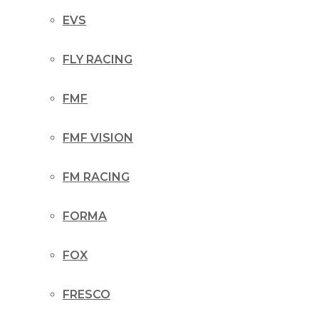
EVS
FLY RACING
FMF
FMF VISION
FM RACING
FORMA
FOX
FRESCO