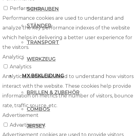
Performance
SCHRAUBEN
Performance cookies are used to understand and
STÄNDER
analyze the key performance indexes of the website
which helps in delivering a better user experience for
TRANSPORT
the visitors.
Analytics
WERKZEUG
Analytics
MX BEKLEIDUNG
Analytical cookies are used to understand how visitors
interact with the website. These cookies help provide
BRILLEN & ZUBEHÖR
information on metrics the number of visitors, bounce
rate, traffic source, etc.
COMBOS
Advertisement
Advertisement
JERSEY
Advertisement cookies are used to provide visitors