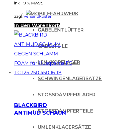
inkl. 19 % MwSt.
FAHRWERK
zzgl.
Versandkosten
In den Warenkorb
GABELENTLÜFTER
GABELTEILE
LENKKOPFLAGER
SCHWINGENLAGERSÄTZE
STOSSDÄMPFERLAGER
BLACKBIRD
STOSSDÄMPFERTEILE
ANTIMUD SCHAUM
GEGEN SCHLAMM
UMLENKLAGERSÄTZE
FOAM für