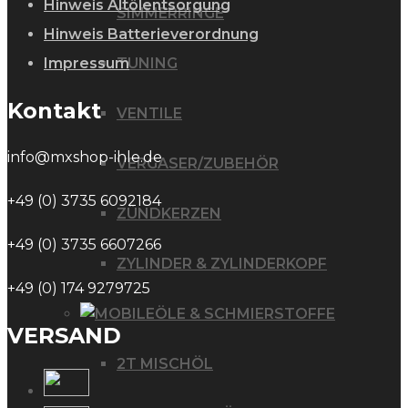
Hinweis Altölentsorgung
SIMMERRINGE
Hinweis Batterieverordnung
Impressum
TUNING
Kontakt
VENTILE
info@mxshop-ihle.de
VERGASER/ZUBEHÖR
+49 (0) 3735 6092184
ZÜNDKERZEN
+49 (0) 3735 6607266
ZYLINDER & ZYLINDERKOPF
+49 (0) 174 9279725
ÖLE & SCHMIERSTOFFE
VERSAND
2T MISCHÖL