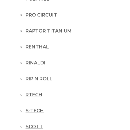
PRO CIRCUIT
RAPTOR TITANIUM
RENTHAL
RINALDI
RIP N ROLL
RTECH
S-TECH
SCOTT