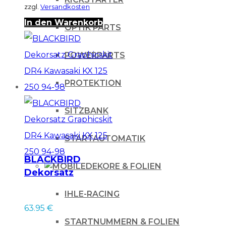
zzgl.
Versandkosten
In den Warenkorb
OPTIK PARTS
POWERPARTS
PROTEKTION
SITZBANK
STARTAUTOMATIK
BLACKBIRD
DEKORE & FOLIEN
Dekorsatz
Graphicskit DR4
IHLE-RACING
Kawasaki KX 125 250
63.95
€
94-98
STARTNUMMERN & FOLIEN