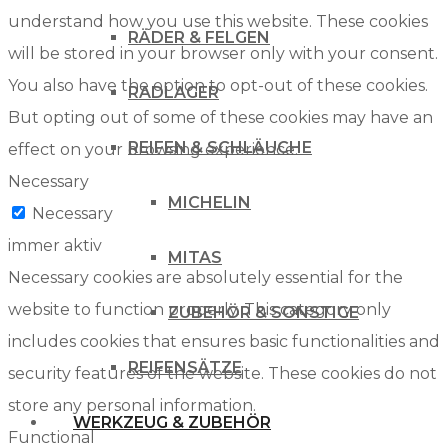
understand how you use this website. These cookies
RÄDER & FELGEN
will be stored in your browser only with your consent.
You also have the option to opt-out of these cookies.
RADLAGER
But opting out of some of these cookies may have an
REIFEN & SCHLÄUCHE
effect on your browsing experience.
Necessary
MICHELIN
Necessary
immer aktiv
MITAS
Necessary cookies are absolutely essential for the
website to function properly. This category only
ZUBEHÖR & SONSTIGE
includes cookies that ensures basic functionalities and
REIFENSÄTZE
security features of the website. These cookies do not
store any personal information.
WERKZEUG & ZUBEHÖR
Functional