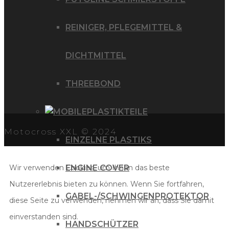
REINIGER, PFLEGEMITTEL &
DICHTMITTEL
THREEBOND
PLASTIKTEILE
Motocross XXL © 2024
EINZELNE PLASTIKS
Wir verwenden Cookies, um Ihnen das beste
ENGINE COVER
Nutzererlebnis bieten zu können. Wenn Sie fortfahren,
GABEL-/SCHWINGENPROTEKTOR
diese Seite zu verwenden, nehmen wir an, dass Sie damit
einverstanden sind.
HANDSCHÜTZER