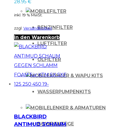
28.95
€
Husqvarna FC TC 125
250 450 16-18
FILTER
inkl. 19 % MwSt.
BENZINFILTER
zzgl.
Versandkosten
In den Warenkorb
LUFTFILTER
ÖLFILTER
KÜHLER & WAPU KITS
WASSERPUMPENKITS
LENKER & ARMATUREN
BLACKBIRD
BOWDENZÜGE
ANTIMUD SCHAUM