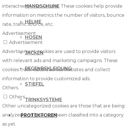
interact with the website. These cookies help provide
HANDSCHUHE
information on metrics the number of visitors, bounce
HELME
rate, traffic source, etc.
Advertisement
HOSEN
Advertisement
Advertisement cookies are used to provide visitors
JACKEN
with relevant ads and marketing campaigns. These
REGENBEKLEIDUNG
cookies track visitors across websites and collect
information to provide customized ads.
STIEFEL
Others
Others
TRINKSYSTEME
Other uncategorized cookies are those that are being
analyzed and have not been classified into a category
PROTEKTOREN
as yet.