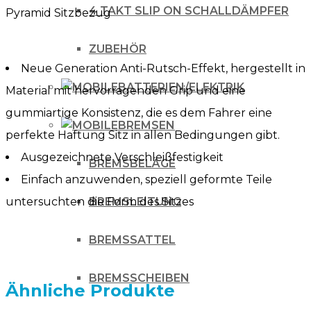
4 TAKT SLIP ON SCHALLDÄMPFER
Pyramid Sitzbezug
ZUBEHÖR
Neue Generation Anti-Rutsch-Effekt, hergestellt in
BATTERIEN/ELEKTRIK
Material mit hervorragenden Grip und eine
gummiartige Konsistenz, die es dem Fahrer eine
BREMSEN
perfekte Haftung Sitz in allen Bedingungen gibt.
Ausgezeichnete Verschleißfestigkeit
BREMSBELÄGE
Einfach anzuwenden, speziell geformte Teile
untersuchten die Form des Sitzes
BREMSLEITUNG
BREMSSATTEL
BREMSSCHEIBEN
Ähnliche Produkte