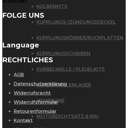
STANDORT
KOLBENKITS
FOLGE UNS
KUPPLUNGS-/ZÜNDUNGSDECKEL
KUPPLUNGSKÖRBE/DRUCKPLATTEN
Language
KUPPLUNGSSCHEIBEN
RECHTLICHES
KURBELWELLE / PLEUELKITS
AGB
Datenschutzerklärung
KURBELWELLENLAGER
Widerrufsrecht
MEMBRANE
Widerrufsformular
Retourenformular
MOTORDICHTSATZ & KW-
Kontakt