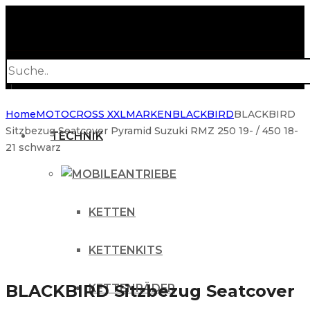
Products
search
Home
MOTOCROSS XXL
MARKEN
BLACKBIRD
BLACKBIRD
Sitzbezug Seatcover Pyramid Suzuki RMZ 250 19- / 450 18-
TECHNIK
21 schwarz
ANTRIEBE
KETTEN
KETTENKITS
BLACKBIRD Sitzbezug Seatcover
KETTENRÄDER