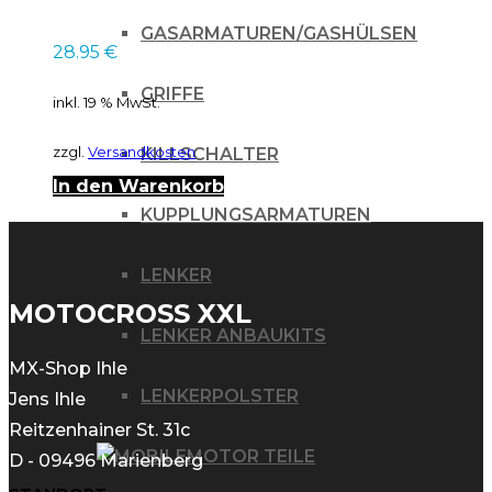
GEGEN SCHLAMM
FOAM für KTM SX
GASARMATUREN/GASHÜLSEN
28.95
€
SXF 125 250 450 19-
GRIFFE
inkl. 19 % MwSt.
zzgl.
Versandkosten
KILLSCHALTER
In den Warenkorb
KUPPLUNGSARMATUREN
LENKER
MOTOCROSS XXL
LENKER ANBAUKITS
MX-Shop Ihle
LENKERPOLSTER
Jens Ihle
Reitzenhainer St. 31c
MOTOR TEILE
D - 09496 Marienberg