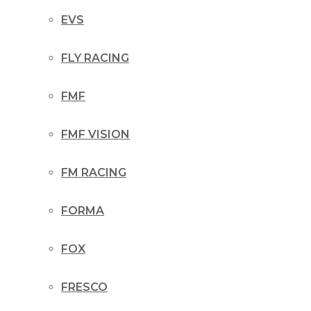
EVS
FLY RACING
FMF
FMF VISION
FM RACING
FORMA
FOX
FRESCO