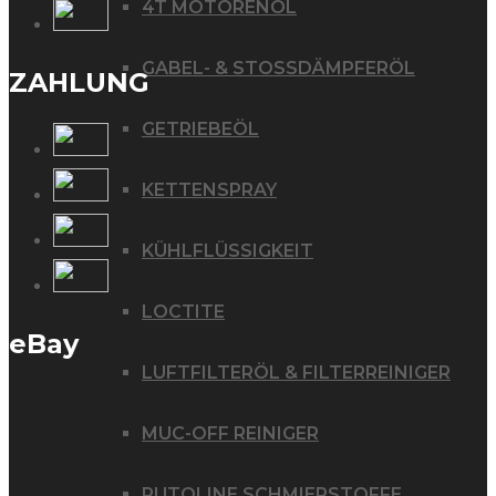
4T MOTORENÖL
GABEL- & STOSSDÄMPFERÖL
ZAHLUNG
GETRIEBEÖL
KETTENSPRAY
KÜHLFLÜSSIGKEIT
LOCTITE
eBay
LUFTFILTERÖL & FILTERREINIGER
MUC-OFF REINIGER
PUTOLINE SCHMIERSTOFFE