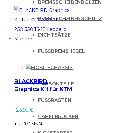
BREMSSCHEIBENBOLZEN
BREMSSCHEIBENSCHUTZ
DICHTSÄTZE
FUSSBREMSHEBEL
CHASSIS
BLACKBIRD
CARBONTEILE
Graphics Kit für KTM
SX SXF 125 250 350
FUSSRASTEN
16-18 Leopard
123.95
€
Marchetti
GABELBRÜCKEN
inkl. 19 % MwSt.
KICKSTARTER