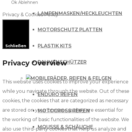
Ok
Ablehnen
LAMPENMASKEN/HECKLEUCHTEN
Privacy & Cookies Policy
MOTORSCHUTZ PLATTEN
PLASTIK KITS
Schließen
Privacy Overview
RAHMENSCHÜTZER
RÄDER, REIFEN & FELGEN
This website uses cookies to improve your experience
while you navigate through the website. Out of these
ENDURO REIFEN
cookies, the cookies that are categorized as necessary
are stored on your browser as they are essential for
MOTOCROSS REIFEN
the working of basic functionalities of the website. We
MOUSSE & SCHÄUCHE
also use third-party cookies that help us analyze and