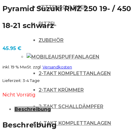
KETTENSCHLEIFER
Pyramid Suzuki RMZ 250 19- / 450
RITZEL
18-21 schwarz
ZUBEHÖR
45.95
€
AUSPUFFANLAGEN
inkl. 19 % MwSt.
zzgl.
Versandkosten
2-TAKT KOMPLETTANLAGEN
Lieferzeit:
3-4 Tage
2-TAKT KRÜMMER
Nicht Vorrätig
2-TAKT SCHALLDÄMPFER
Beschreibung
4 TAKT KOMPLETTANLAGEN
Beschreibung