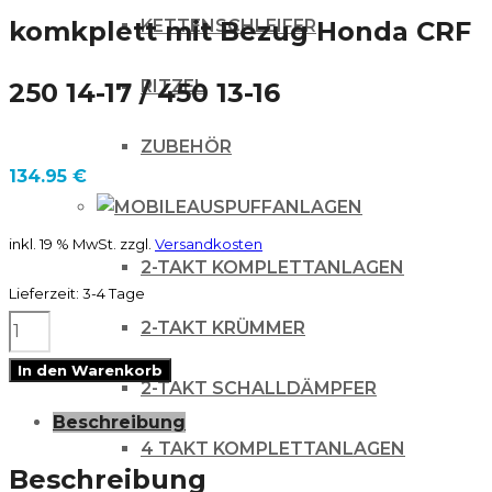
KETTENSCHLEIFER
komkplett mit Bezug Honda CRF
RITZEL
250 14-17 / 450 13-16
ZUBEHÖR
134.95
€
AUSPUFFANLAGEN
inkl. 19 % MwSt.
zzgl.
Versandkosten
2-TAKT KOMPLETTANLAGEN
Lieferzeit:
3-4 Tage
BLACKBIRD
2-TAKT KRÜMMER
Sitzbank
In den Warenkorb
2-TAKT SCHALLDÄMPFER
Seat
Beschreibung
komkplett
4 TAKT KOMPLETTANLAGEN
mit
Beschreibung