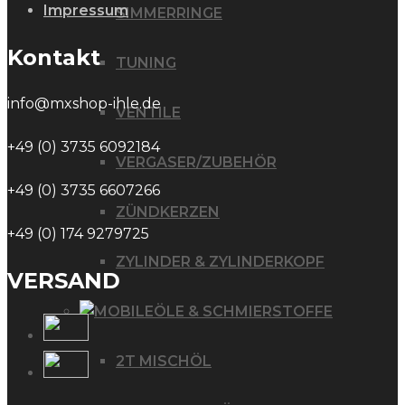
Impressum
SIMMERRINGE
Kontakt
TUNING
info@mxshop-ihle.de
VENTILE
+49 (0) 3735 6092184
VERGASER/ZUBEHÖR
+49 (0) 3735 6607266
ZÜNDKERZEN
+49 (0) 174 9279725
ZYLINDER & ZYLINDERKOPF
VERSAND
ÖLE & SCHMIERSTOFFE
2T MISCHÖL