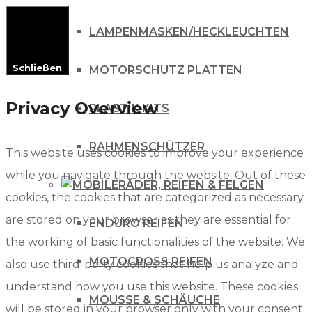
LAMPENMASKEN/HECKLEUCHTEN
Schließen
MOTORSCHUTZ PLATTEN
Privacy Overview
PLASTIK KITS
RAHMENSCHÜTZER
This website uses cookies to improve your experience
while you navigate through the website. Out of these
RÄDER, REIFEN & FELGEN
cookies, the cookies that are categorized as necessary
are stored on your browser as they are essential for
ENDURO REIFEN
the working of basic functionalities of the website. We
MOTOCROSS REIFEN
also use third-party cookies that help us analyze and
understand how you use this website. These cookies
MOUSSE & SCHÄUCHE
will be stored in your browser only with your consent.