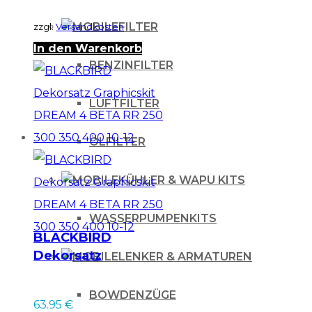
FILTER
zzgl.
Versandkosten
In den Warenkorb
BENZINFILTER
LUFTFILTER
ÖLFILTER
KÜHLER & WAPU KITS
WASSERPUMPENKITS
BLACKBIRD
Dekorsatz
LENKER & ARMATUREN
Graphicskit DREAM
4 BETA RR 250 300
BOWDENZÜGE
63.95
€
350 400 10-12