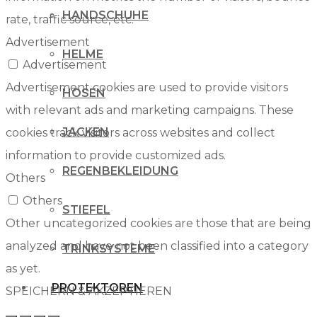
HANDSCHUHE
rate, traffic source, etc.
Advertisement
HELME
Advertisement
Advertisement cookies are used to provide visitors
HOSEN
with relevant ads and marketing campaigns. These
JACKEN
cookies track visitors across websites and collect
information to provide customized ads.
REGENBEKLEIDUNG
Others
Others
STIEFEL
Other uncategorized cookies are those that are being
analyzed and have not been classified into a category
TRINKSYSTEME
as yet.
PROTEKTOREN
SPEICHERN & AKZEPTIEREN