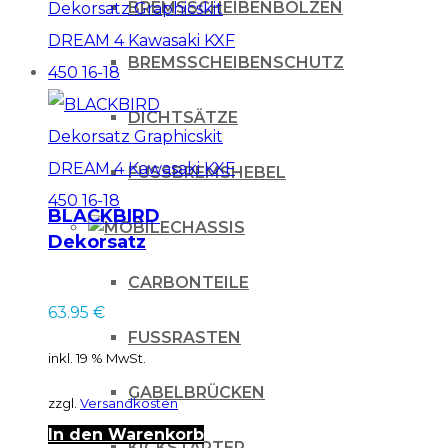
BREMSSCHEIBENBOLZEN
BREMSSCHEIBENSCHUTZ
DICHTSÄTZE
FUSSBREMSHEBEL
BLACKBIRD
CHASSIS
Dekorsatz
Graphicskit DREAM
CARBONTEILE
4 Kawasaki KXF 450
63.95
€
16-18
FUSSRASTEN
inkl. 19 % MwSt.
GABELBRÜCKEN
zzgl.
Versandkosten
In den Warenkorb
KICKSTARTER