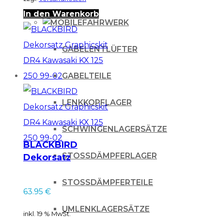
In den Warenkorb
FAHRWERK
GABELENTLÜFTER
GABELTEILE
LENKKOPFLAGER
SCHWINGENLAGERSÄTZE
BLACKBIRD
STOSSDÄMPFERLAGER
Dekorsatz
Graphicskit DR4
Kawasaki KX 125 250
STOSSDÄMPFERTEILE
63.95
€
99-02
UMLENKLAGERSÄTZE
inkl. 19 % MwSt.