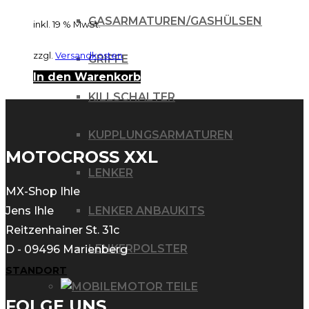
GASARMATUREN/GASHÜLSEN
inkl. 19 % MwSt.
zzgl.
Versandkosten
GRIFFE
In den Warenkorb
KILLSCHALTER
KUPPLUNGSARMATUREN
MOTOCROSS XXL
LENKER
MX-Shop Ihle
LENKER ANBAUKITS
Jens Ihle
Reitzenhainer St. 31c
LENKERPOLSTER
D - 09496 Marienberg
STANDORT
MOTOR TEILE
FOLGE UNS