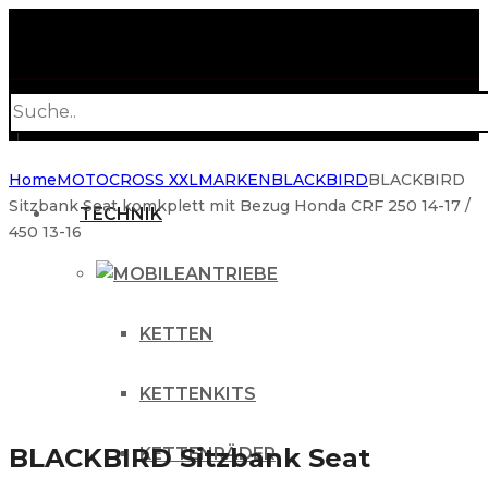
Products
search
Home
MOTOCROSS XXL
MARKEN
BLACKBIRD
BLACKBIRD
Sitzbank Seat komkplett mit Bezug Honda CRF 250 14-17 /
TECHNIK
450 13-16
ANTRIEBE
KETTEN
KETTENKITS
BLACKBIRD Sitzbank Seat
KETTENRÄDER