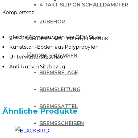
Bezug
4 TAKT SLIP ON SCHALLDÄMPFER
Komplettsitz
Honda
ZUBEHÖR
CRF
250
gleiche Abmessungen wie OEM Sitze
BATTERIEN/ELEKTRIK
14-
Kunststoff-Boden aus Polypropylen
17
BREMSEN
Unterwassersitzschaum
/
Anti-Rutsch Sitzbezug
450
BREMSBELÄGE
13-
BREMSLEITUNG
16
Menge
BREMSSATTEL
Ähnliche Produkte
BREMSSCHEIBEN