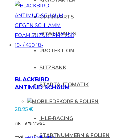
OPTIK PARTS
POWERPARTS
PROTEKTION
SITZBANK
BLACKBIRD
STARTAUTOMATIK
ANTIMUD SCHAUM
GEGEN SCHLAMM
DEKORE & FOLIEN
FOAM SUZUKI RMZ
28.95
€
250 19- / 450 18-
IHLE-RACING
inkl. 19 % MwSt.
STARTNUMMERN & FOLIEN
zzgl.
Versandkosten