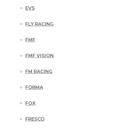
EVS
FLY RACING
FMF
FMF VISION
FM RACING
FORMA
FOX
FRESCO