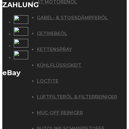
4T MOTORENÖL
ZAHLUNG
GABEL- & STOSSDÄMPFERÖL
GETRIEBEÖL
KETTENSPRAY
KÜHLFLÜSSIGKEIT
eBay
LOCTITE
LUFTFILTERÖL & FILTERREINIGER
MUC-OFF REINIGER
PUTOLINE SCHMIERSTOFFE