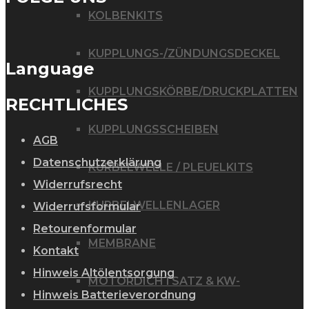
KOLBENKITS
KUPPLUNGS-/ZÜNDUNGSDECKEL
Language
KUPPLUNGSKÖRBE/DRUCKPLATTEN
RECHTLICHES
KUPPLUNGSSCHEIBEN
AGB
Datenschutzerklärung
KURBELWELLE / PLEUELKITS
Widerrufsrecht
KURBELWELLENLAGER
Widerrufsformular
Retourenformular
MEMBRANE
Kontakt
Hinweis Altölentsorgung
MOTORDICHTSATZ & KW-
Hinweis Batterieverordnung