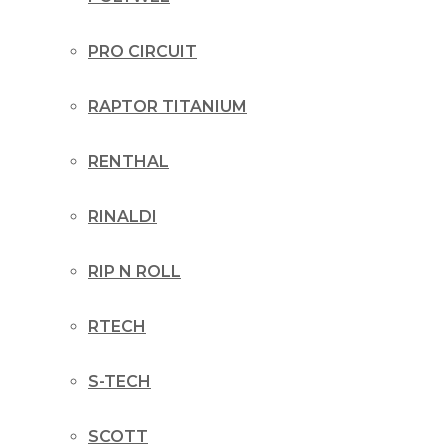
PRO CIRCUIT
RAPTOR TITANIUM
RENTHAL
RINALDI
RIP N ROLL
RTECH
S-TECH
SCOTT