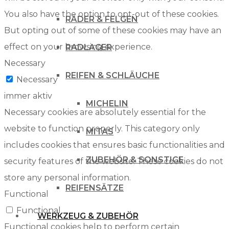
You also have the option to opt-out of these cookies.
RÄDER & FELGEN
But opting out of some of these cookies may have an
effect on your browsing experience.
RADLAGER
Necessary
REIFEN & SCHLÄUCHE
Necessary
immer aktiv
MICHELIN
Necessary cookies are absolutely essential for the
website to function properly. This category only
MITAS
includes cookies that ensures basic functionalities and
ZUBEHÖR & SONSTIGE
security features of the website. These cookies do not
store any personal information.
REIFENSÄTZE
Functional
Functional
WERKZEUG & ZUBEHÖR
Functional cookies help to perform certain