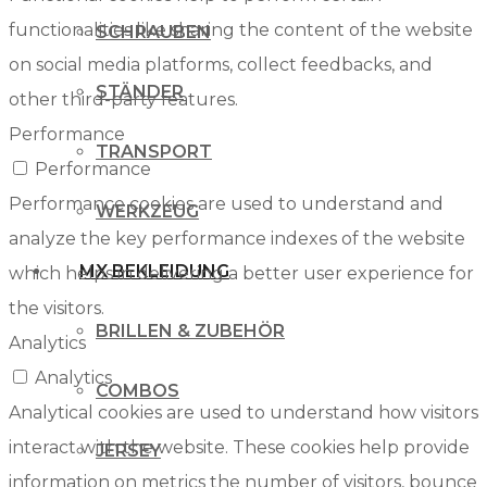
functionalities like sharing the content of the website
SCHRAUBEN
on social media platforms, collect feedbacks, and
STÄNDER
other third-party features.
Performance
TRANSPORT
Performance
Performance cookies are used to understand and
WERKZEUG
analyze the key performance indexes of the website
MX BEKLEIDUNG
which helps in delivering a better user experience for
the visitors.
BRILLEN & ZUBEHÖR
Analytics
Analytics
COMBOS
Analytical cookies are used to understand how visitors
interact with the website. These cookies help provide
JERSEY
information on metrics the number of visitors, bounce