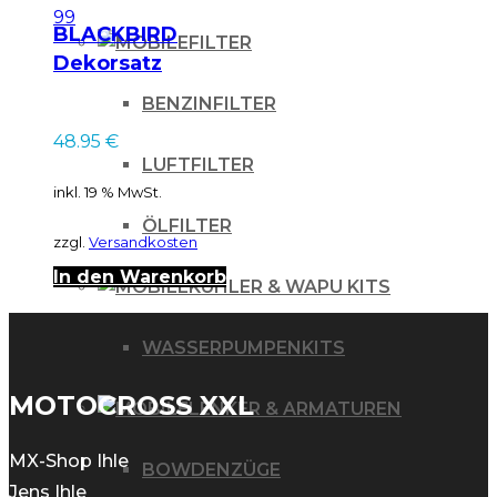
BLACKBIRD
FILTER
Dekorsatz
Graphicskit DR4
BENZINFILTER
Honda XR600 88-99
48.95
€
LUFTFILTER
inkl. 19 % MwSt.
ÖLFILTER
zzgl.
Versandkosten
In den Warenkorb
KÜHLER & WAPU KITS
WASSERPUMPENKITS
MOTOCROSS XXL
LENKER & ARMATUREN
MX-Shop Ihle
BOWDENZÜGE
Jens Ihle