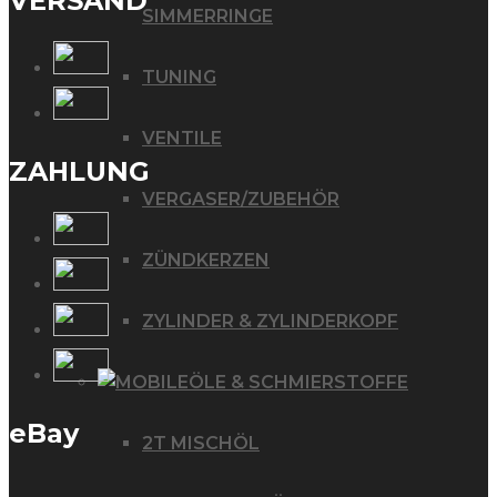
VERSAND
SIMMERRINGE
TUNING
VENTILE
ZAHLUNG
VERGASER/ZUBEHÖR
ZÜNDKERZEN
ZYLINDER & ZYLINDERKOPF
ÖLE & SCHMIERSTOFFE
eBay
2T MISCHÖL