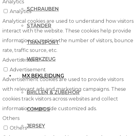
Analytics
SCHRAUBEN
Analytics
Analytical cookies are used to understand how visitors
STÄNDER
interact with the website. These cookies help provide
information on metrics the number of visitors, bounce
TRANSPORT
rate, traffic source, etc.
WERKZEUG
Advertisement
Advertisement
MX BEKLEIDUNG
Advertisement cookies are used to provide visitors
with relevant ads and marketing campaigns. These
BRILLEN & ZUBEHÖR
cookies track visitors across websites and collect
information to provide customized ads.
COMBOS
Others
JERSEY
Others