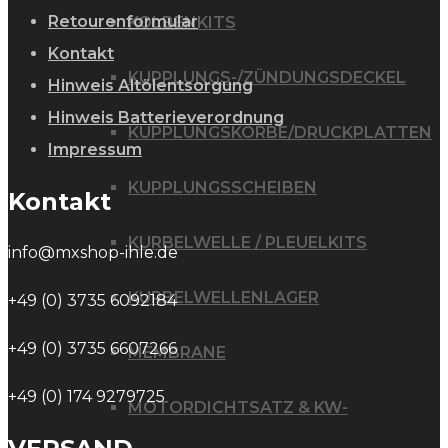
Retourenformular
KOLBENKITS
Kontakt
KUPPLUNGS-/ZÜNDUNGSDECKEL
Hinweis Altölentsorgung
Hinweis Batterieverordnung
KUPPLUNGSKÖRBE/DRUCKPLATTEN
Impressum
KUPPLUNGSSCHEIBEN
Kontakt
KURBELWELLE / PLEUELKITS
info@mxshop-ihle.de
KURBELWELLENLAGER
+49 (0) 3735 6092184
+49 (0) 3735 6607266
MEMBRANE
+49 (0) 174 9279725
MOTORDICHTSATZ & KW-