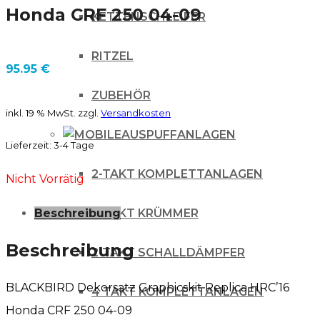
Honda CRF 250 04-09
KETTENSCHLEIFER
RITZEL
95.95
€
ZUBEHÖR
inkl. 19 % MwSt.
zzgl.
Versandkosten
AUSPUFFANLAGEN
Lieferzeit:
3-4 Tage
2-TAKT KOMPLETTANLAGEN
Nicht Vorrätig
2-TAKT KRÜMMER
Beschreibung
Beschreibung
2-TAKT SCHALLDÄMPFER
BLACKBIRD Dekorsatz Graphicskit Replica HRC’16
4 TAKT KOMPLETTANLAGEN
Honda CRF 250 04-09