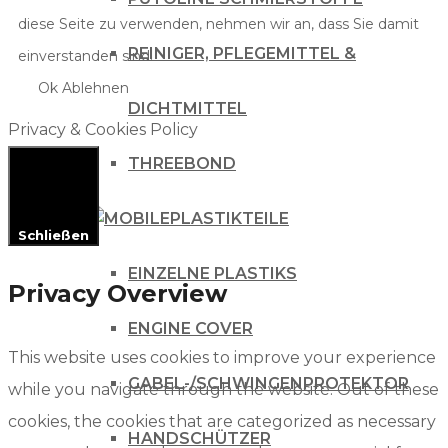
diese Seite zu verwenden, nehmen wir an, dass Sie damit
REINIGER, PFLEGEMITTEL &
einverstanden sind.
Ok
Ablehnen
DICHTMITTEL
Privacy & Cookies Policy
THREEBOND
PLASTIKTEILE
Schließen
EINZELNE PLASTIKS
Privacy Overview
ENGINE COVER
This website uses cookies to improve your experience
GABEL-/SCHWINGENPROTEKTOR
while you navigate through the website. Out of these
cookies, the cookies that are categorized as necessary
HANDSCHÜTZER