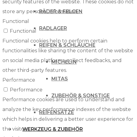
security features of the website. These cookies do not
store any personal information.
RÄDER & FELGEN
Functional
RADLAGER
Functional
Functional cookies help to perform certain
REIFEN & SCHLÄUCHE
functionalities like sharing the content of the website
on social media platforms, collect feedbacks, and
MICHELIN
other third-party features.
MITAS
Performance
Performance
ZUBEHÖR & SONSTIGE
Performance cookies are used to understand and
analyze the key performance indexes of the website
REIFENSÄTZE
which helps in delivering a better user experience for
the visitors.
WERKZEUG & ZUBEHÖR