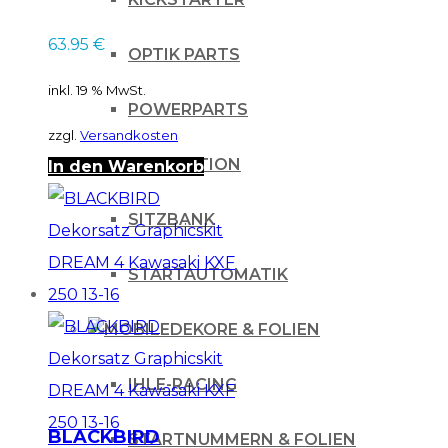
Kawasaki KXF 250
63.95
€
04-05
OPTIK PARTS
inkl. 19 % MwSt.
POWERPARTS
zzgl.
Versandkosten
PROTEKTION
In den Warenkorb
SITZBANK
STARTAUTOMATIK
DEKORE & FOLIEN
IHLE-RACING
BLACKBIRD
STARTNUMMERN & FOLIEN