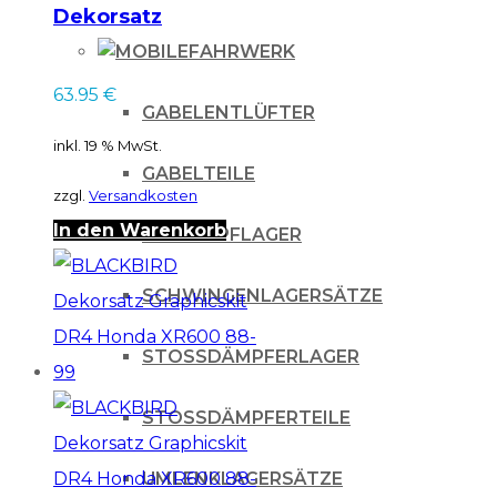
Dekorsatz
Graphicskit DREAM
FAHRWERK
4 Kawasaki KXF 250
63.95
€
13-16
GABELENTLÜFTER
inkl. 19 % MwSt.
GABELTEILE
zzgl.
Versandkosten
In den Warenkorb
LENKKOPFLAGER
SCHWINGENLAGERSÄTZE
STOSSDÄMPFERLAGER
STOSSDÄMPFERTEILE
UMLENKLAGERSÄTZE