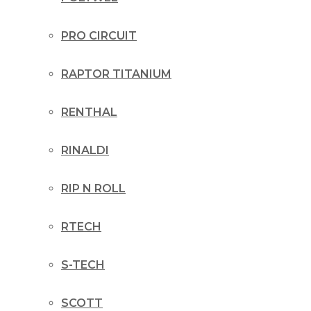
PRO CIRCUIT
RAPTOR TITANIUM
RENTHAL
RINALDI
RIP N ROLL
RTECH
S-TECH
SCOTT