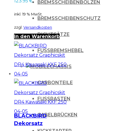
123.95
€
BREMSSCHEIBENBOLZEN
Marchetti
inkl. 19 % MwSt.
BREMSSCHEIBENSCHUTZ
zzgl.
Versandkosten
DICHTSÄTZE
In den Warenkorb
FUSSBREMSHEBEL
CHASSIS
CARBONTEILE
FUSSRASTEN
GABELBRÜCKEN
BLACKBIRD
Dekorsatz
Graphicskit DR4
KICKSTARTER