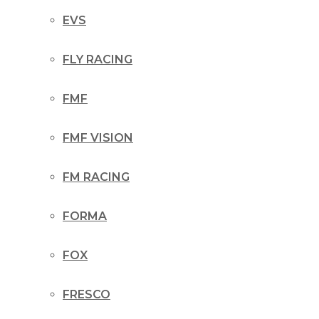
EVS
FLY RACING
FMF
FMF VISION
FM RACING
FORMA
FOX
FRESCO