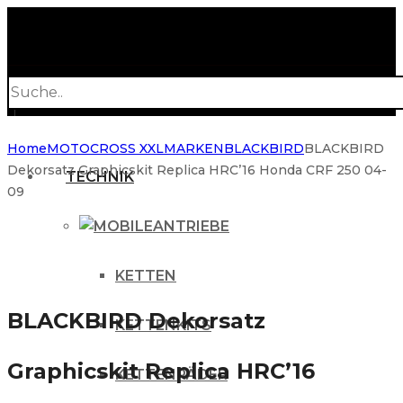
Products
search
Home
MOTOCROSS XXL
MARKEN
BLACKBIRD
BLACKBIRD
Dekorsatz Graphicskit Replica HRC’16 Honda CRF 250 04-
TECHNIK
09
ANTRIEBE
KETTEN
BLACKBIRD Dekorsatz
KETTENKITS
Graphicskit Replica HRC’16
KETTENRÄDER