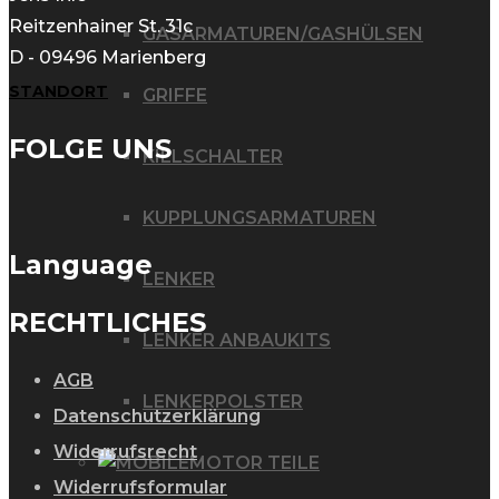
Reitzenhainer St. 31c
GASARMATUREN/GASHÜLSEN
D - 09496 Marienberg
STANDORT
GRIFFE
FOLGE UNS
KILLSCHALTER
KUPPLUNGSARMATUREN
Language
LENKER
RECHTLICHES
LENKER ANBAUKITS
AGB
LENKERPOLSTER
Datenschutzerklärung
Widerrufsrecht
MOTOR TEILE
Widerrufsformular