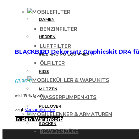
FILTER
DAMEN
BENZINFILTER
HERREN
LUFTFILTER
BLACKBIRD Dekorsatz Graphicskit DR4 für
IHLE RACING EQUIPMENT
ÖLFILTER
KIDS
KÜHLER & WAPU KITS
63.95
€
MÜTZEN
inkl. 19 % MwSt.
WASSERPUMPENKITS
PULLOVER
zzgl.
Versandkosten
LENKER & ARMATUREN
In den Warenkorb
SOCKEN
BOWDENZÜGE