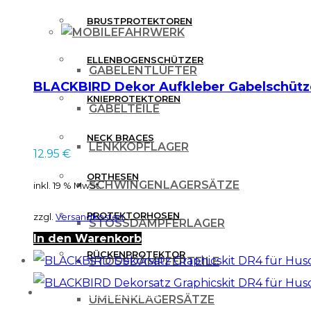
BRUSTPROTEKTOREN
FAHRWERK
ELLENBOGENSCHÜTZER
GABELENTLÜFTER
BLACKBIRD Dekor Aufkleber Gabelschütz
KNIEPROTEKTOREN
GABELTEILE
NECK BRACES
LENKKOPFLAGER
12.95
€
ORTHESEN
SCHWINGENLAGERSÄTZE
inkl. 19 % MwSt.
PROTEKTORHOSEN
zzgl.
Versandkosten
STOSSDÄMPFERLAGER
In den Warenkorb
RÜCKENPROTEKTOR
STOSSDÄMPFERTEILE
FREIZEITBEKLEIDUNG
UMLENKLAGERSÄTZE