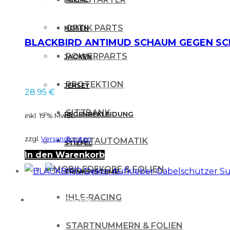
OPTIK PARTS
HOSEN
BLACKBIRD ANTIMUD SCHAUM GEGEN SCHL
POWERPARTS
JACKEN
PROTEKTION
JERSEY
28.95
€
SITZBANK
REGENBEKLEIDUNG
inkl. 19 % MwSt.
zzgl.
Versandkosten
STARTAUTOMATIK
STIEFEL
In den Warenkorb
DEKORE & FOLIEN
TRINKSYSTEME
IHLE-RACING
PROTEKTOREN
STARTNUMMERN & FOLIEN