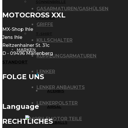
SONNENBRILLE
GASARMATUREN/GASHÜLSEN
MOTOCROSS XXL
TASCHEN
GRIFFE
MX-Shop Ihle
T-SHIRT
Jens Ihle
KILLSCHALTER
Reitzenhainer St. 31c
MARKEN
D - 09496 Marienberg
KUPPLUNGSARMATUREN
STANDORT
LENKER
A
FOLGE UNS
LENKER ANBAUKITS
ACERBIS
LENKERPOLSTER
Language
AIRSAL
MOTOR TEILE
RECHTLICHES
ALLBALLS