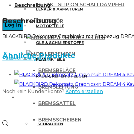
4 TAKT SLIP ON SCHALLDÄMPFER
Beschreibung
mit
LENKER & ARMATUREN
Sitzbezug
Beschreibung
ZUBEHÖR
MOTOR TEILE
DREAM
BLACKBIRD Dekorsatz Graphicskit mit Sitzbezug DREA
3
BATTERIEN/ELEKTRIK
ÖLE & SCHMIERSTOFFE
Kawasaki
BREMSEN
Ähnliche Produkte
KXF
Passwort vergessen?
PLASTIKTEILE
250
BREMSBELÄGE
450
RÄDER, REIFEN & FELGEN
06-
BREMSLEITUNG
Noch kein Kundenkonto?
Konto erstellen
08
WERKZEUG & ZUBEHÖR
BREMSSATTEL
Menge
BREMSSCHEIBEN
Products
SCHRAUBEN