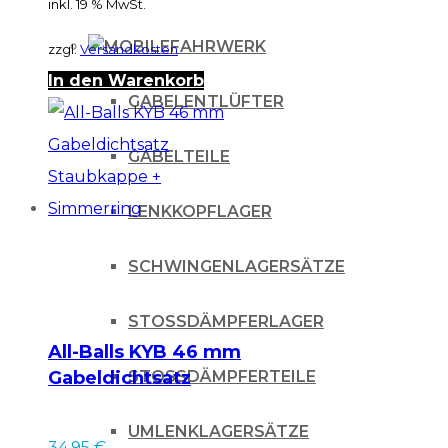
inkl. 19 % MwSt.
FAHRWERK
zzgl.
Versandkosten
In den Warenkorb
GABELENTLÜFTER
GABELTEILE
LENKKOPFLAGER
SCHWINGENLAGERSÄTZE
STOSSDÄMPFERLAGER
All-Balls KYB 46 mm
Gabeldichtsatz
STOSSDÄMPFERTEILE
Staubkappe +
Simmerring
UMLENKLAGERSÄTZE
34.95
€