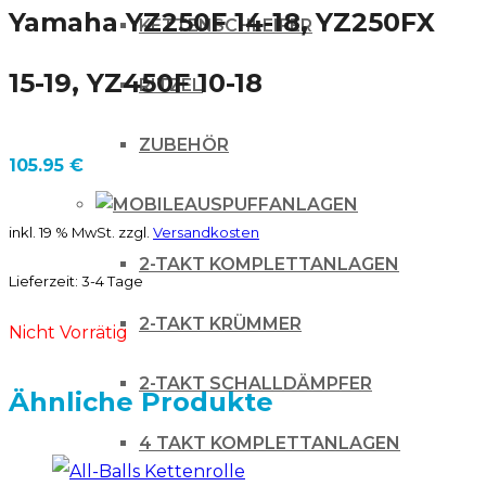
Yamaha YZ250F 14-18, YZ250FX
KETTENSCHLEIFER
15-19, YZ450F 10-18
RITZEL
ZUBEHÖR
105.95
€
AUSPUFFANLAGEN
inkl. 19 % MwSt.
zzgl.
Versandkosten
2-TAKT KOMPLETTANLAGEN
Lieferzeit:
3-4 Tage
2-TAKT KRÜMMER
Nicht Vorrätig
2-TAKT SCHALLDÄMPFER
Ähnliche Produkte
4 TAKT KOMPLETTANLAGEN