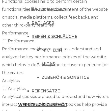
Functional cookies help to perform certain
functionalities like sharing the content of the website
RÄDER & FELGEN
on social media platforms, collect feedbacks, and
RADLAGER
other third-party features.
Performance
REIFEN & SCHLÄUCHE
Performance
Performance cookies are used to understand and
MICHELIN
analyze the key performance indexes of the website
MITAS
which helps in delivering a better user experience for
the visitors.
ZUBEHÖR & SONSTIGE
Analytics
Analytics
REIFENSÄTZE
Analytical cookies are used to understand how visitors
interact with the website. These cookies help provide
WERKZEUG & ZUBEHÖR