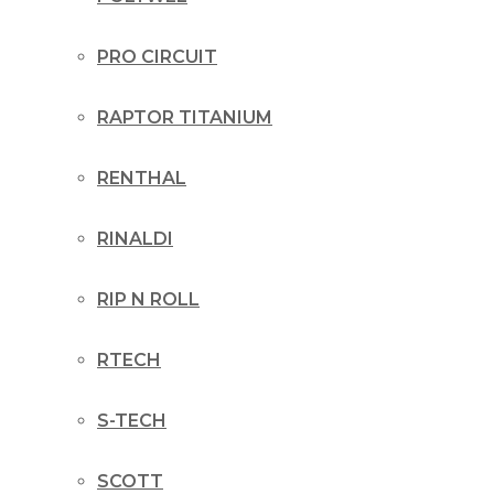
PRO CIRCUIT
RAPTOR TITANIUM
RENTHAL
RINALDI
RIP N ROLL
RTECH
S-TECH
SCOTT