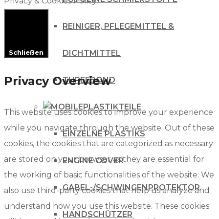
Privacy & Cookies Policy
REINIGER, PFLEGEMITTEL &
DICHTMITTEL
Schließen
Privacy Overview
THREEBOND
PLASTIKTEILE
This website uses cookies to improve your experience
while you navigate through the website. Out of these
EINZELNE PLASTIKS
cookies, the cookies that are categorized as necessary
are stored on your browser as they are essential for
ENGINE COVER
the working of basic functionalities of the website. We
GABEL-/SCHWINGENPROTEKTOR
also use third-party cookies that help us analyze and
understand how you use this website. These cookies
HANDSCHÜTZER