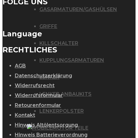
FOLGE UNS
GASARMATUREN/GASHÜLSEN
GRIFFE
Language
KILLSCHALTER
RECHTLICHES
KUPPLUNGSARMATUREN
AGB
Datenschutzerklärung
LENKER
Widerrufsrecht
LENKER ANBAUKITS
Widerrufsformular
Retourenformular
LENKERPOLSTER
Kontakt
Hinweis Altölentsorgung
MOTOR TEILE
Hinweis Batterieverordnung