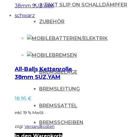
4 TAKT SLIP ON SCHALLDÄMPFER
ZUBEHÖR
BATTERIEN/ELEKTRIK
BREMSEN
All-Balls Kettenrolle
BREMSBELÄGE
38mm SUZ,YAM
schwarz
BREMSLEITUNG
18.95
€
BREMSSATTEL
inkl. 19 % MwSt.
BREMSSCHEIBEN
zzgl.
Versandkosten
In den Warenkorb