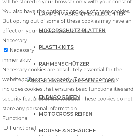
will be stored in your browser only with your consent.
You also have the option to opt-out of these cookies.
LAMPENMASKEN/HECKLEUCHTEN
But opting out of some of these cookies may have an
MOTORSCHUTZ PLATTEN
effect on your browsing experience.
Necessary
PLASTIK KITS
Necessary
immer aktiv
RAHMENSCHÜTZER
Necessary cookies are absolutely essential for the
website to function properly. This category only
RÄDER, REIFEN & FELGEN
includes cookies that ensures basic functionalities and
ENDURO REIFEN
security features of the website. These cookies do not
store any personal information.
MOTOCROSS REIFEN
Functional
Functional
MOUSSE & SCHÄUCHE