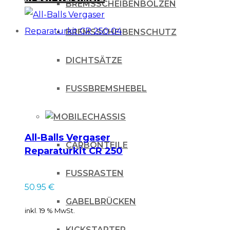
BREMSSCHEIBENBOLZEN
BREMSSCHEIBENSCHUTZ
DICHTSÄTZE
FUSSBREMSHEBEL
CHASSIS
All-Balls Vergaser
CARBONTEILE
Reparaturkit CR 250
04
FUSSRASTEN
50.95
€
GABELBRÜCKEN
inkl. 19 % MwSt.
KICKSTARTER