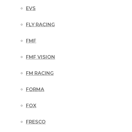
EVS
FLY RACING
FMF
FMF VISION
FM RACING
FORMA
FOX
FRESCO