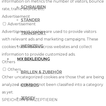
information on metrics the number of visitors, bounce
SCHRAUBEN
rate, traffic source, etc.
Advertisement
STÄNDER
Advertisement
Advertisement cookies are used to provide visitors
TRANSPORT
with relevant ads and marketing campaigns. These
WERKZEUG
cookies track visitors across websites and collect
information to provide customized ads.
MX BEKLEIDUNG
Others
Others
BRILLEN & ZUBEHÖR
Other uncategorized cookies are those that are being
analyzed and have not been classified into a category
COMBOS
as yet.
JERSEY
SPEICHERN & AKZEPTIEREN