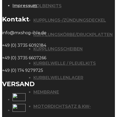
Impressum
KOLBENKITS
Kontakt
KUPPLUNGS-/ZÜNDUNGSDECKEL
info@mxshop-ihle.de
KUPPLUNGSKÖRBE/DRUCKPLATTEN
+49 (0) 3735 6092184
KUPPLUNGSSCHEIBEN
+49 (0) 3735 6607266
KURBELWELLE / PLEUELKITS
+49 (0) 174 9279725
KURBELWELLENLAGER
VERSAND
MEMBRANE
MOTORDICHTSATZ & KW-