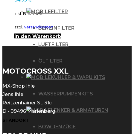
FILTER
inkl. 19 % MwSt.
zzgl.
Versandkosten
BENZINFILTER
In den Warenkorb
LUFTFILTER
ÖLFILTER
MOTOCROSS XXL
KÜHLER & WAPU KITS
MX-Shop Ihle
WASSERPUMPENKITS
Jens Ihle
Reitzenhainer St. 31c
LENKER & ARMATUREN
D - 09496 Marienberg
STANDORT
BOWDENZÜGE