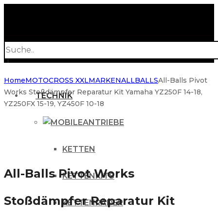
Products
search
Home
MOTOCROSS XXL
MARKEN
ALLBALLS
All-Balls Pivot
Works Stoßdämpfer Reparatur Kit Yamaha YZ250F 14-18,
TECHNIK
YZ250FX 15-19, YZ450F 10-18
ANTRIEBE
KETTEN
All-Balls Pivot Works
KETTENKITS
Stoßdämpfer Reparatur Kit
KETTENRÄDER