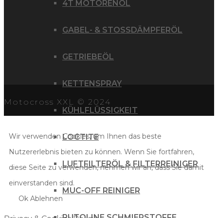
4T MOTORENÖL
GABEL- & STOSSDÄMPFERÖL
GETRIEBEÖL
KETTENSPRAY
Motocross XXL © 2024
KÜHLFLÜSSIGKEIT
Wir verwenden Cookies, um Ihnen das beste
LOCTITE
Nutzererlebnis bieten zu können. Wenn Sie fortfahren,
LUFTFILTERÖL & FILTERREINIGER
diese Seite zu verwenden, nehmen wir an, dass Sie damit
einverstanden sind.
MUC-OFF REINIGER
Ok
Ablehnen
PUTOLINE SCHMIERSTOFFE