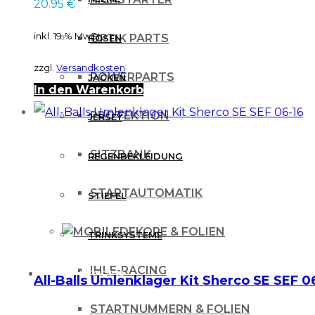
20.95
€
inkl. 19 % MwSt.
OPTIK PARTS
HOSEN
zzgl.
Versandkosten
POWERPARTS
JACKEN
In den Warenkorb
PROTEKTION
JERSEY
SITZBANK
REGENBEKLEIDUNG
STARTAUTOMATIK
STIEFEL
DEKORE & FOLIEN
TRINKSYSTEME
IHLE-RACING
PROTEKTOREN
All-Balls Umlenklager Kit Sherco SE SEF 0
STARTNUMMERN & FOLIEN