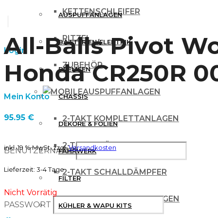
KETTENSCHLEIFER
AUSPUFFANLAGEN
All-Balls Pivot 
RITZEL
BATTERIEN/ELEKTRIK
Login
Honda CR250R 00
ZUBEHÖR
BREMSEN
AUSPUFFANLAGEN
Mein Konto
CHASSIS
95.95
€
2-TAKT KOMPLETTANLAGEN
DEKORE & FOLIEN
2-TAKT KRÜMMER
inkl. 19 % MwSt.
zzgl.
Versandkosten
BENUTZERNAME
FAHRWERK
Lieferzeit:
3-4 Tage
2-TAKT SCHALLDÄMPFER
FILTER
Nicht Vorrätig
4 TAKT KOMPLETTANLAGEN
PASSWORT
KÜHLER & WAPU KITS