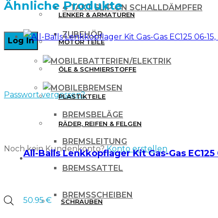
Ähnliche Produkte
4 TAKT SLIP ON SCHALLDÄMPFER
LENKER & ARMATUREN
ZUBEHÖR
MOTOR TEILE
BATTERIEN/ELEKTRIK
ÖLE & SCHMIERSTOFFE
BREMSEN
Passwort vergessen?
PLASTIKTEILE
BREMSBELÄGE
RÄDER, REIFEN & FELGEN
BREMSLEITUNG
Noch kein Kundenkonto?
Konto erstellen
All-Balls Lenkkopflager Kit Gas-Gas EC125 
WERKZEUG & ZUBEHÖR
BREMSSATTEL
BREMSSCHEIBEN
50.95
€
Products
SCHRAUBEN