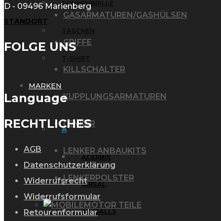
SONNENBRILLE
D - 09496 Marienberg
GASARMATUREN/GASHÜLSEN
STANDORT
TASCHEN
GRIFFE
FOLGE UNS
T-SHIRT
KILLSCHALTER
MARKEN
Language
KUPPLUNGSARMATUREN
RECHTLICHES
LENKER
A
AGB
LENKER ANBAUKITS
ACERBIS
Datenschutzerklärung
LENKERPOLSTER
Widerrufsrecht
AIRSAL
Widerrufsformular
MOTOR TEILE
ALLBALLS
Retourenformular