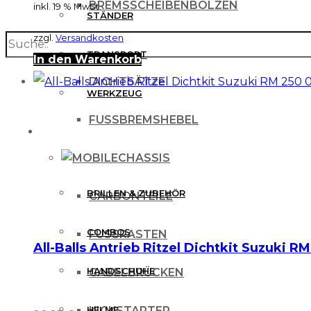
BREMSSCHEIBENBOLZEN
inkl. 19 % MwSt.
STÄNDER
zzgl.
Versandkosten
search
BREMSSCHEIBENSCHUTZ
TRANSPORT
In den Warenkorb
DICHTSÄTZE
WERKZEUG
FUSSBREMSHEBEL
MX BEKLEIDUNG
CHASSIS
BRILLEN & ZUBEHÖR
CARBONTEILE
COMBOS
FUSSRASTEN
All-Balls Antrieb Ritzel Dichtkit Suzuki R
HANDSCHUHE
GABELBRÜCKEN
HELME
KICKSTARTER