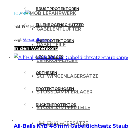
BRUSTPROTEKTOREN
FAHRWERK
102.95
€
ELLENBOGENSCHÜTZER
inkl. 19 % MwSt.
GABELENTLÜFTER
zzgl.
Versandkosten
KNIEPROTEKTOREN
GABELTEILE
In den Warenkorb
NECK BRACES
LENKKOPFLAGER
ORTHESEN
SCHWINGENLAGERSÄTZE
PROTEKTORHOSEN
STOSSDÄMPFERLAGER
RÜCKENPROTEKTOR
STOSSDÄMPFERTEILE
FREIZEITBEKLEIDUNG
UMLENKLAGERSÄTZE
All-Balls KYB 48 mm Gabeldichtsatz Sta