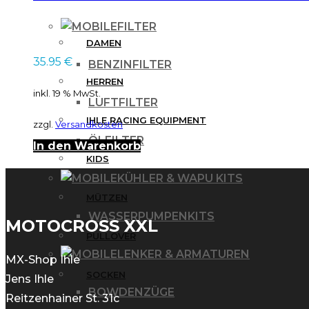
FILTER
DAMEN
35.95
€
BENZINFILTER
HERREN
inkl. 19 % MwSt.
LUFTFILTER
IHLE RACING EQUIPMENT
zzgl.
Versandkosten
ÖLFILTER
In den Warenkorb
KIDS
KÜHLER & WAPU KITS
MÜTZEN
WASSERPUMPENKITS
MOTOCROSS XXL
PULLOVER
LENKER & ARMATUREN
MX-Shop Ihle
SOCKEN
Jens Ihle
BOWDENZÜGE
Reitzenhainer St. 31c