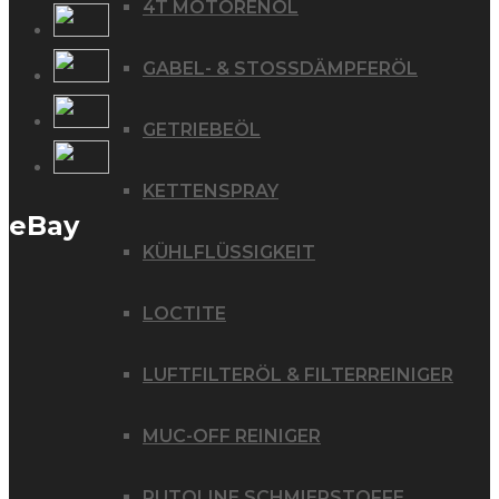
4T MOTORENÖL
GABEL- & STOSSDÄMPFERÖL
GETRIEBEÖL
KETTENSPRAY
eBay
KÜHLFLÜSSIGKEIT
LOCTITE
LUFTFILTERÖL & FILTERREINIGER
MUC-OFF REINIGER
PUTOLINE SCHMIERSTOFFE