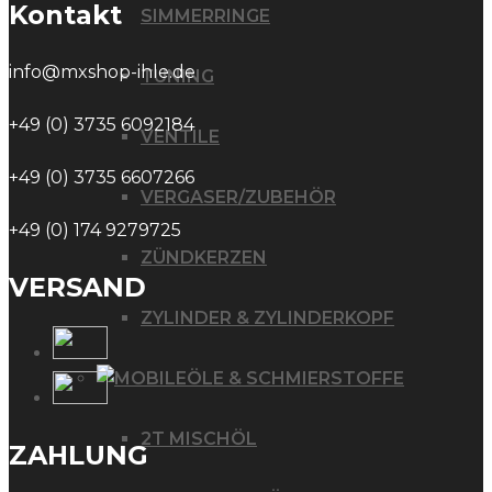
Kontakt
SIMMERRINGE
info@mxshop-ihle.de
TUNING
+49 (0) 3735 6092184
VENTILE
+49 (0) 3735 6607266
VERGASER/ZUBEHÖR
+49 (0) 174 9279725
ZÜNDKERZEN
VERSAND
ZYLINDER & ZYLINDERKOPF
ÖLE & SCHMIERSTOFFE
2T MISCHÖL
ZAHLUNG