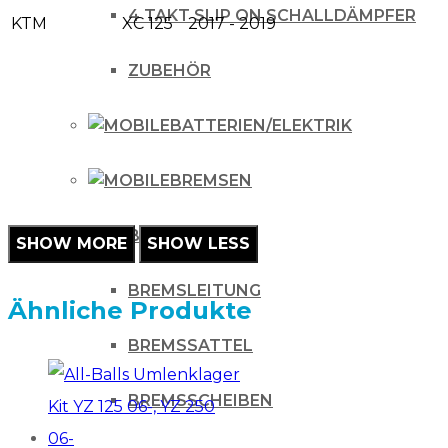
4 TAKT SLIP ON SCHALLDÄMPFER
KTM
XC 125
2017 - 2019
98-
Menge
ZUBEHÖR
BATTERIEN/ELEKTRIK
BREMSEN
BREMSBELÄGE
BREMSLEITUNG
Ähnliche Produkte
BREMSSATTEL
BREMSSCHEIBEN