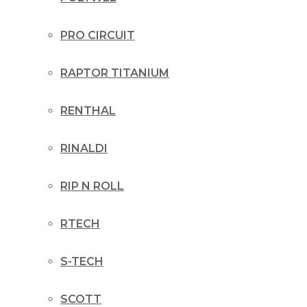
PRO CIRCUIT
RAPTOR TITANIUM
RENTHAL
RINALDI
RIP N ROLL
RTECH
S-TECH
SCOTT