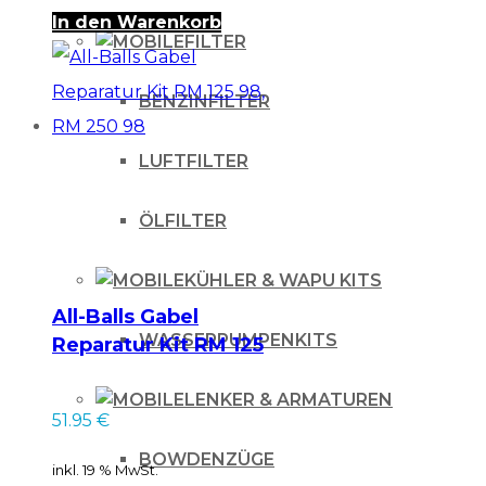
In den Warenkorb
FILTER
BENZINFILTER
LUFTFILTER
ÖLFILTER
KÜHLER & WAPU KITS
All-Balls Gabel
WASSERPUMPENKITS
Reparatur Kit RM 125
98, RM 250 98
LENKER & ARMATUREN
51.95
€
BOWDENZÜGE
inkl. 19 % MwSt.