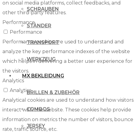
on social media platforms, collect feedbacks, and
SCHRAUBEN
other third-party features.
Performance
STÄNDER
Performance
Performance cookies are used to understand and
TRANSPORT
analyze the key performance indexes of the website
WERKZEUG
which helps in delivering a better user experience for
the visitors.
MX BEKLEIDUNG
Analytics
Analytics
BRILLEN & ZUBEHÖR
Analytical cookies are used to understand how visitors
COMBOS
interact with the website. These cookies help provide
information on metrics the number of visitors, bounce
JERSEY
rate, traffic source, etc.