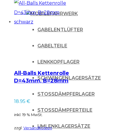
FAHRWERK
GABELENTLÜFTER
GABELTEILE
LENKKOPFLAGER
All-Balls Kettenrolle
SCHWINGENLAGERSÄTZE
D=43mm, B=28mm
schwarz
STOSSDÄMPFERLAGER
18.95
€
STOSSDÄMPFERTEILE
inkl. 19 % MwSt.
UMLENKLAGERSÄTZE
zzgl.
Versandkosten