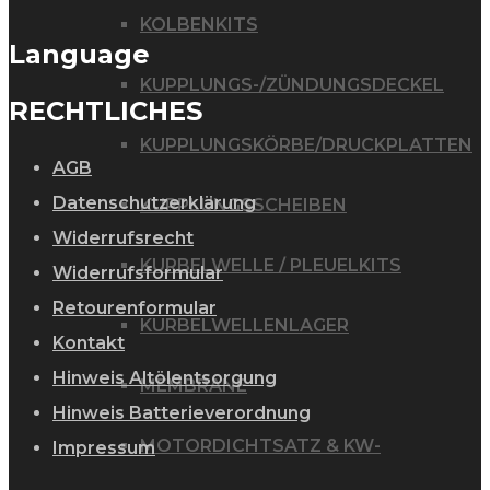
KOLBENKITS
Language
KUPPLUNGS-/ZÜNDUNGSDECKEL
RECHTLICHES
KUPPLUNGSKÖRBE/DRUCKPLATTEN
AGB
Datenschutzerklärung
KUPPLUNGSSCHEIBEN
Widerrufsrecht
KURBELWELLE / PLEUELKITS
Widerrufsformular
Retourenformular
KURBELWELLENLAGER
Kontakt
Hinweis Altölentsorgung
MEMBRANE
Hinweis Batterieverordnung
MOTORDICHTSATZ & KW-
Impressum