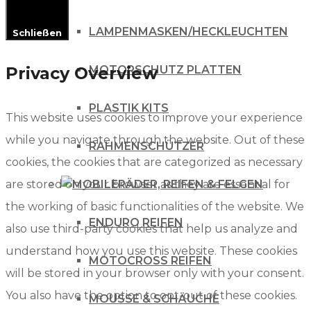
LAMPENMASKEN/HECKLEUCHTEN
Schließen
Privacy Overview
MOTORSCHUTZ PLATTEN
PLASTIK KITS
This website uses cookies to improve your experience
while you navigate through the website. Out of these
RAHMENSCHÜTZER
cookies, the cookies that are categorized as necessary
are stored on your browser as they are essential for
RÄDER, REIFEN & FELGEN
the working of basic functionalities of the website. We
ENDURO REIFEN
also use third-party cookies that help us analyze and
understand how you use this website. These cookies
MOTOCROSS REIFEN
will be stored in your browser only with your consent.
You also have the option to opt-out of these cookies.
MOUSSE & SCHÄUCHE