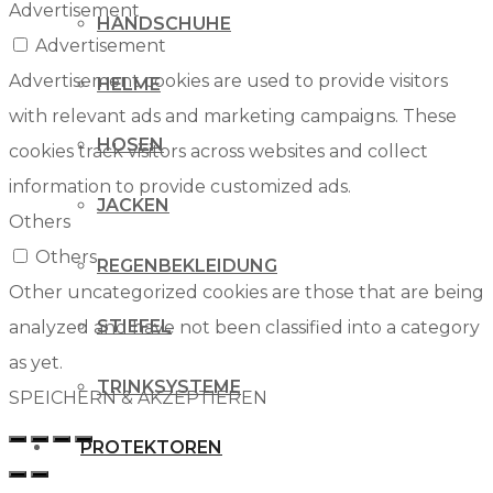
Advertisement
HANDSCHUHE
Advertisement
Advertisement cookies are used to provide visitors
HELME
with relevant ads and marketing campaigns. These
HOSEN
cookies track visitors across websites and collect
information to provide customized ads.
JACKEN
Others
Others
REGENBEKLEIDUNG
Other uncategorized cookies are those that are being
STIEFEL
analyzed and have not been classified into a category
as yet.
TRINKSYSTEME
SPEICHERN & AKZEPTIEREN
PROTEKTOREN