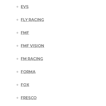
EVS
FLY RACING
FMF
FMF VISION
FM RACING
FORMA
FOX
FRESCO