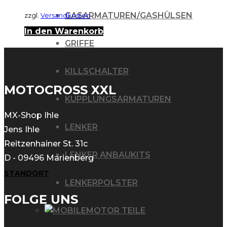
GASARMATUREN/GASHÜLSEN
zzgl.
Versandkosten
In den Warenkorb
GRIFFE
KILLSCHALTER
MOTOCROSS XXL
KUPPLUNGSARMATUREN
MX-Shop Ihle
LENKER
Jens Ihle
Reitzenhainer St. 31c
LENKER ANBAUKITS
D - 09496 Marienberg
STANDORT
LENKERPOLSTER
FOLGE UNS
MOTOR TEILE