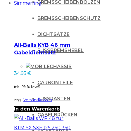
BREMSSCHEIBENBOLZEN
BREMSSCHEIBENSCHUTZ
DICHTSÄTZE
All-Balls KYB 46 mm
FUSSBREMSHEBEL
Gabeldichtsatz
Staubkappe +
CHASSIS
Simmerring
34.95
€
CARBONTEILE
inkl. 19 % MwSt.
FUSSRASTEN
zzgl.
Versandkosten
In den Warenkorb
GABELBRÜCKEN
KICKSTARTER