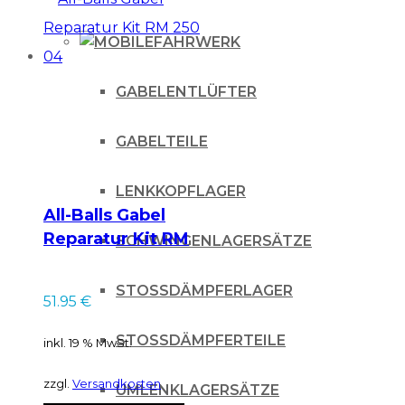
FAHRWERK
GABELENTLÜFTER
GABELTEILE
LENKKOPFLAGER
All-Balls Gabel
Reparatur Kit RM
SCHWINGENLAGERSÄTZE
250 04
STOSSDÄMPFERLAGER
51.95
€
STOSSDÄMPFERTEILE
inkl. 19 % MwSt.
zzgl.
Versandkosten
UMLENKLAGERSÄTZE