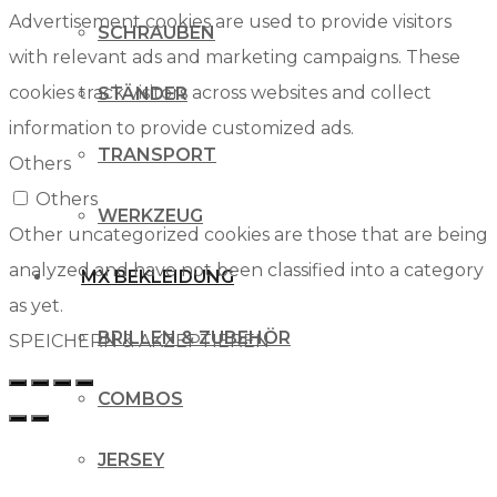
Advertisement cookies are used to provide visitors
SCHRAUBEN
with relevant ads and marketing campaigns. These
cookies track visitors across websites and collect
STÄNDER
information to provide customized ads.
TRANSPORT
Others
Others
WERKZEUG
Other uncategorized cookies are those that are being
analyzed and have not been classified into a category
MX BEKLEIDUNG
as yet.
BRILLEN & ZUBEHÖR
SPEICHERN & AKZEPTIEREN
COMBOS
JERSEY