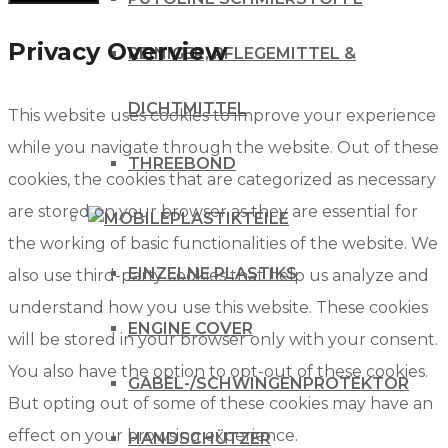
Privacy Overview
REINIGER, PFLEGEMITTEL &
DICHTMITTEL
This website uses cookies to improve your experience
while you navigate through the website. Out of these
THREEBOND
cookies, the cookies that are categorized as necessary
are stored on your browser as they are essential for
PLASTIKTEILE
the working of basic functionalities of the website. We
EINZELNE PLASTIKS
also use third-party cookies that help us analyze and
understand how you use this website. These cookies
ENGINE COVER
will be stored in your browser only with your consent.
You also have the option to opt-out of these cookies.
GABEL-/SCHWINGENPROTEKTOR
But opting out of some of these cookies may have an
effect on your browsing experience.
HANDSCHÜTZER