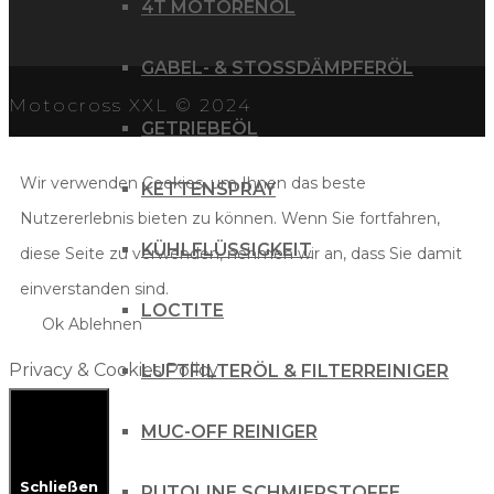
4T MOTORENÖL
GABEL- & STOSSDÄMPFERÖL
Motocross XXL © 2024
GETRIEBEÖL
Wir verwenden Cookies, um Ihnen das beste
KETTENSPRAY
Nutzererlebnis bieten zu können. Wenn Sie fortfahren,
KÜHLFLÜSSIGKEIT
diese Seite zu verwenden, nehmen wir an, dass Sie damit
einverstanden sind.
LOCTITE
Ok
Ablehnen
Privacy & Cookies Policy
LUFTFILTERÖL & FILTERREINIGER
MUC-OFF REINIGER
Schließen
PUTOLINE SCHMIERSTOFFE