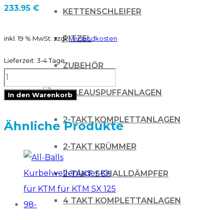
233.95
€
KETTENSCHLEIFER
RITZEL
inkl. 19 % MwSt.
zzgl.
Versandkosten
Lieferzeit:
3-4 Tage
ZUBEHÖR
AIRSAL
Zylinder
AUSPUFFANLAGEN
In den Warenkorb
Cylinder
2-TAKT KOMPLETTANLAGEN
für
Ähnliche Produkte
KTM
2-TAKT KRÜMMER
SX-
F
2-TAKT SCHALLDÄMPFER
250
4 TAKT KOMPLETTANLAGEN
2005-
2012