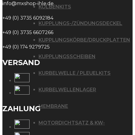
info@mxshop-ihle.de
KOLBENKITS
+49 (0) 3735 6092184
KUPPLUNGS-/ZÜNDUNGSDECKEL
+49 (0) 3735 6607266
KUPPLUNGSKÖRBE/DRUCKPLATTEN
+49 (0) 174 9279725
KUPPLUNGSSCHEIBEN
VERSAND
KURBELWELLE / PLEUELKITS
KURBELWELLENLAGER
MEMBRANE
ZAHLUNG
MOTORDICHTSATZ & KW-