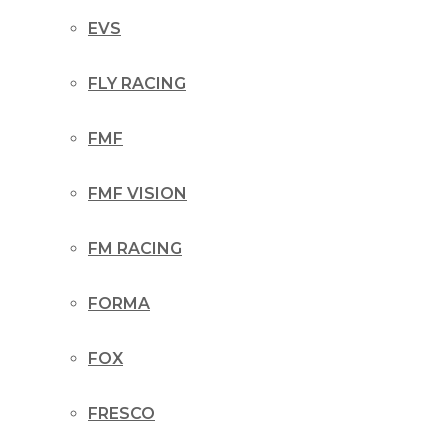
EVS
FLY RACING
FMF
FMF VISION
FM RACING
FORMA
FOX
FRESCO