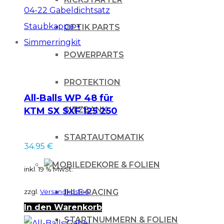
OPTIK PARTS
POWERPARTS
PROTEKTION
All-Balls WP 48 für
SITZBANK
KTM SX SXF 125 250
350 04-22
Gabeldichtsatz
STARTAUTOMATIK
34.95
€
Staubkappe +
Simmerringkit
DEKORE & FOLIEN
inkl. 19 % MwSt.
zzgl.
Versandkosten
IHLE-RACING
In den Warenkorb
STARTNUMMERN & FOLIEN