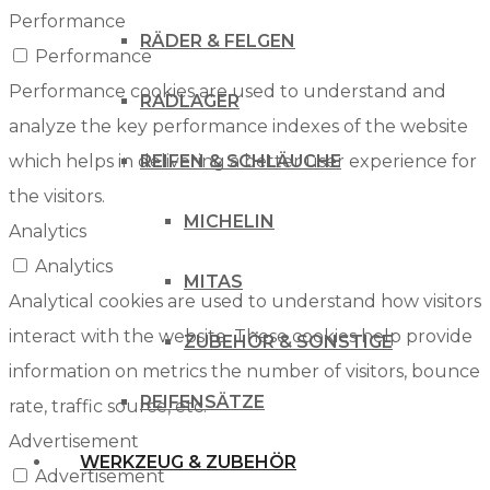
Performance
RÄDER & FELGEN
Performance
Performance cookies are used to understand and
RADLAGER
analyze the key performance indexes of the website
which helps in delivering a better user experience for
REIFEN & SCHLÄUCHE
the visitors.
MICHELIN
Analytics
Analytics
MITAS
Analytical cookies are used to understand how visitors
interact with the website. These cookies help provide
ZUBEHÖR & SONSTIGE
information on metrics the number of visitors, bounce
REIFENSÄTZE
rate, traffic source, etc.
Advertisement
WERKZEUG & ZUBEHÖR
Advertisement