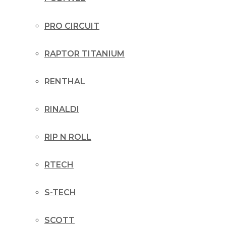
PRO CIRCUIT
RAPTOR TITANIUM
RENTHAL
RINALDI
RIP N ROLL
RTECH
S-TECH
SCOTT