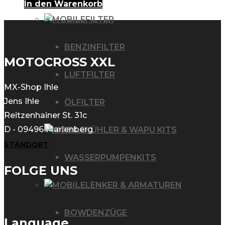
In den Warenkorb
FILTER
BENZINFILTER
MOTOCROSS XXL
LUFTFILTER
MX-Shop Ihle
Jens Ihle
ÖLFILTER
Reitzenhainer St. 31c
D - 09496 Marienberg
KÜHLER & WAPU KITS
STANDORT
WASSERPUMPENKITS
FOLGE UNS
LENKER & ARMATUREN
BOWDENZÜGE
Language