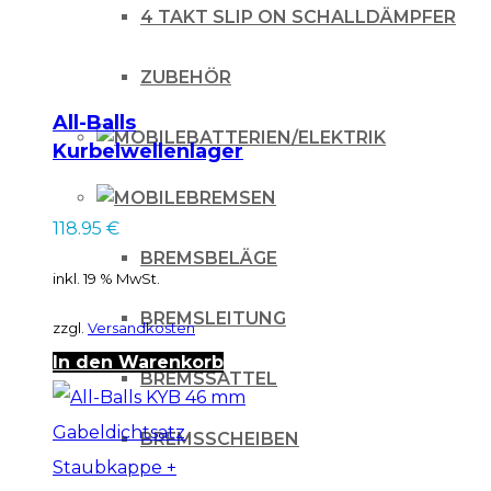
4 TAKT SLIP ON SCHALLDÄMPFER
Menge
ZUBEHÖR
All-Balls
BATTERIEN/ELEKTRIK
Kurbelwellenlager
Kit für KTM für KTM
BREMSEN
SX 125 98-
118.95
€
BREMSBELÄGE
inkl. 19 % MwSt.
BREMSLEITUNG
zzgl.
Versandkosten
In den Warenkorb
BREMSSATTEL
BREMSSCHEIBEN