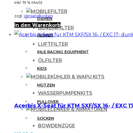
inkl. 19 % MwSt.
werden
FILTER
zzgl.
Versandkosten
DAMEN
In den Warenkorb
BENZINFILTER
HERREN
LUFTFILTER
IHLE RACING EQUIPMENT
ÖLFILTER
KIDS
KÜHLER & WAPU KITS
MÜTZEN
WASSERPUMPENKITS
PULLOVER
Acerbis X-Seat für KTM SXF/SX 16- / EXC 1
LENKER & ARMATUREN
SOCKEN
BOWDENZÜGE