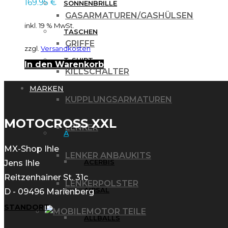
169.95
€
SONNENBRILLE
GASARMATUREN/GASHÜLSEN
inkl. 19 % MwSt.
TASCHEN
GRIFFE
zzgl.
Versandkosten
T-SHIRT
In den Warenkorb
KILLSCHALTER
MARKEN
KUPPLUNGSARMATUREN
MOTOCROSS XXL
LENKER
A
MX-Shop Ihle
LENKER ANBAUKITS
ACERBIS
Jens Ihle
Reitzenhainer St. 31c
LENKERPOLSTER
AIRSAL
D - 09496 Marienberg
STANDORT
MOTOR TEILE
ALLBALLS