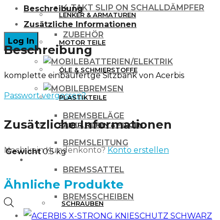
4 TAKT SLIP ON SCHALLDÄMPFER
Beschreibung
Kawasaki
LENKER & ARMATUREN
Zusätzliche Informationen
KXF
ZUBEHÖR
MOTOR TEILE
450
Beschreibung
16-
BATTERIEN/ELEKTRIK
ÖLE & SCHMIERSTOFFE
komplette einbaufertge Sitzbank von Acerbis
/
BREMSEN
KXF
Passwort vergessen?
PLASTIKTEILE
250
BREMSBELÄGE
Zusätzliche Informationen
17-
RÄDER, REIFEN & FELGEN
schwarz
BREMSLEITUNG
Noch kein Kundenkonto?
Konto erstellen
Gewicht
0.5 kg
hart
WERKZEUG & ZUBEHÖR
BREMSSATTEL
Menge
Ähnliche Produkte
BREMSSCHEIBEN
Products
SCHRAUBEN