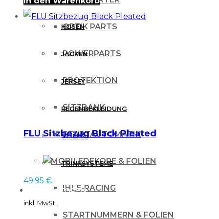
In den Warenkorb
OPTIK PARTS
HOSEN
POWERPARTS
JACKEN
PROTEKTION
JERSEY
SITZBANK
REGENBEKLEIDUNG
FLU Sitzbezug Black Pleated
STARTAUTOMATIK
STIEFEL
DEKORE & FOLIEN
TRINKSYSTEME
49.95
€
IHLE-RACING
PROTEKTOREN
inkl. MwSt.
STARTNUMMERN & FOLIEN