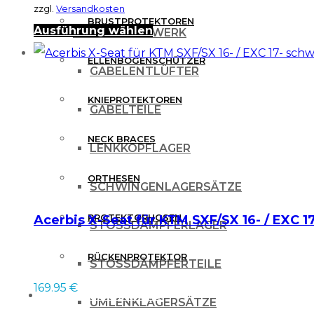
zzgl.
Versandkosten
BRUSTPROTEKTOREN
Dieses
Ausführung wählen
FAHRWERK
Produkt
ELLENBOGENSCHÜTZER
GABELENTLÜFTER
weist
mehrere
KNIEPROTEKTOREN
GABELTEILE
Varianten
NECK BRACES
auf.
LENKKOPFLAGER
Die
ORTHESEN
Optionen
SCHWINGENLAGERSÄTZE
können
PROTEKTORHOSEN
Acerbis X-Seat für KTM SXF/SX 16- / EXC 1
STOSSDÄMPFERLAGER
auf
der
RÜCKENPROTEKTOR
STOSSDÄMPFERTEILE
Produktseite
169.95
€
FREIZEITBEKLEIDUNG
gewählt
UMLENKLAGERSÄTZE