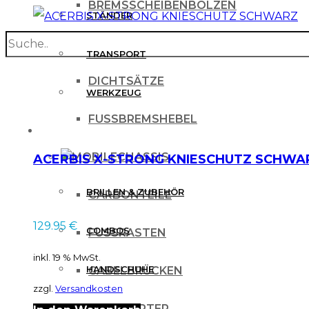
BREMSSCHEIBENBOLZEN
STÄNDER
search
BREMSSCHEIBENSCHUTZ
TRANSPORT
DICHTSÄTZE
WERKZEUG
FUSSBREMSHEBEL
MX BEKLEIDUNG
CHASSIS
ACERBIS X-STRONG KNIESCHUTZ SCHWA
BRILLEN & ZUBEHÖR
CARBONTEILE
129.95
€
COMBOS
FUSSRASTEN
inkl. 19 % MwSt.
HANDSCHUHE
GABELBRÜCKEN
zzgl.
Versandkosten
HELME
KICKSTARTER