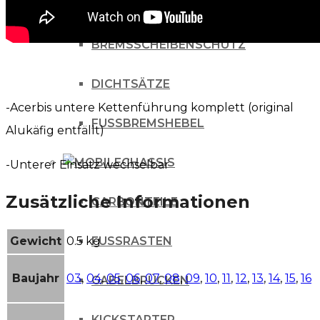
BREMSSCHEIBENBOLZEN
BREMSSCHEIBENSCHUTZ
DICHTSÄTZE
-Acerbis untere Kettenführung komplett (original
FUSSBREMSHEBEL
Alukäfig entfällt)
CHASSIS
-Unterer Einsatz wechselbar
Zusätzliche Informationen
CARBONTEILE
Gewicht
0.5 kg
FUSSRASTEN
Baujahr
03
,
04
,
05
,
06
,
07
,
08
,
09
,
10
,
11
,
12
,
13
,
14
,
15
,
16
GABELBRÜCKEN
KICKSTARTER