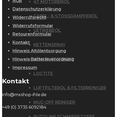
AGB
4T MOTORENÖL
Datenschutzerklärung
GABEL- & STOSSDÄMPFERÖL
Widerrufsrecht
Widerrufsformular
GETRIEBEÖL
Retourenformular
Kontakt
KETTENSPRAY
Hinweis Altölentsorgung
KÜHLFLÜSSIGKEIT
Hinweis Batterieverordnung
Impressum
LOCTITE
Kontakt
LUFTFILTERÖL & FILTERREINIGER
info@mxshop-ihle.de
MUC-OFF REINIGER
+49 (0) 3735 6092184
PUTOLINE SCHMIERSTOFFE