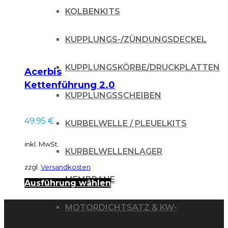
KOLBENKITS
KUPPLUNGS-/ZÜNDUNGSDECKEL
KUPPLUNGSKÖRBE/DRUCKPLATTEN
Acerbis
Kettenführung 2.0
KUPPLUNGSSCHEIBEN
für KTM SX/EXC 12-
49.95
€
KURBELWELLE / PLEUELKITS
inkl. MwSt.
KURBELWELLENLAGER
zzgl.
Versandkosten
MEMBRANE
Dieses
Ausführung wählen
Produkt
MOTORDICHTSATZ & KW-
weist