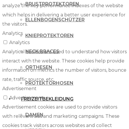
BRUSTPROTEKTOREN
analyze the key performance indexes of the website
which helps in delivering a better user experience for
ELLENBOGENSCHÜTZER
the visitors.
Analytics
KNIEPROTEKTOREN
Analytics
NECK BRACES
Analytical cookies are used to understand how visitors
interact with the website. These cookies help provide
ORTHESEN
information on metrics the number of visitors, bounce
rate, traffic source, etc.
PROTEKTORHOSEN
Advertisement
Advertisement
FREIZEITBEKLEIDUNG
Advertisement cookies are used to provide visitors
DAMEN
with relevant ads and marketing campaigns. These
cookies track visitors across websites and collect