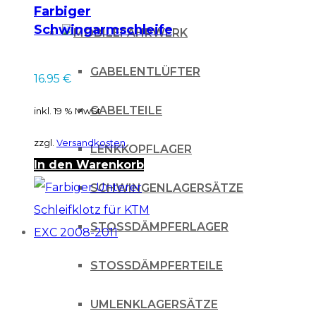
Farbiger
Schwingarmschleifer
FAHRWERK
Suzuki RMZ 250/450
05-
GABELENTLÜFTER
16.95
€
GABELTEILE
inkl. 19 % MwSt.
zzgl.
Versandkosten
LENKKOPFLAGER
In den Warenkorb
SCHWINGENLAGERSÄTZE
STOSSDÄMPFERLAGER
STOSSDÄMPFERTEILE
UMLENKLAGERSÄTZE