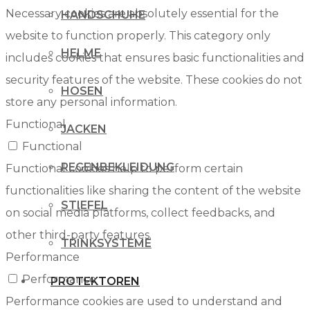
Necessary cookies are absolutely essential for the
HANDSCHUHE
website to function properly. This category only
HELME
includes cookies that ensures basic functionalities and
security features of the website. These cookies do not
HOSEN
store any personal information.
Functional
JACKEN
Functional
REGENBEKLEIDUNG
Functional cookies help to perform certain
functionalities like sharing the content of the website
STIEFEL
on social media platforms, collect feedbacks, and
other third-party features.
TRINKSYSTEME
Performance
Performance
PROTEKTOREN
Performance cookies are used to understand and