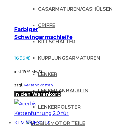
GASARMATUREN/GASHÜLSEN
GRIFFE
Farbiger
Schwingarmschleifer
KILLSCHALTER
Suzuki RMZ 250/450
10-
KUPPLUNGSARMATUREN
16.95
€
inkl. 19 % MwSt.
LENKER
zzgl.
Versandkosten
LENKER ANBAUKITS
In den Warenkorb
LENKERPOLSTER
MOTOR TEILE