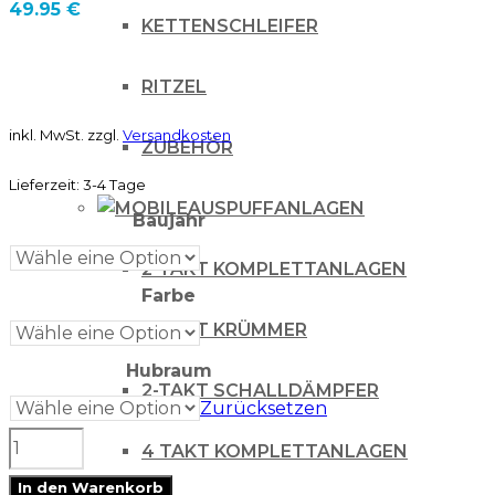
49.95
€
KETTENSCHLEIFER
RITZEL
inkl. MwSt.
zzgl.
Versandkosten
ZUBEHÖR
Lieferzeit:
3-4 Tage
AUSPUFFANLAGEN
Baujahr
2-TAKT KOMPLETTANLAGEN
Farbe
2-TAKT KRÜMMER
Hubraum
2-TAKT SCHALLDÄMPFER
Zurücksetzen
Acerbis
4 TAKT KOMPLETTANLAGEN
Kettenführung
In den Warenkorb