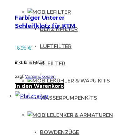
FILTER
Farbiger Unterer
Schleifklotz für KTM
BENZINFILTER
EXC 2008-2011
LUFTFILTER
16.95
€
inkl. 19 % MwSt.
ÖLFILTER
zzgl.
Versandkosten
KÜHLER & WAPU KITS
In den Warenkorb
WASSERPUMPENKITS
LENKER & ARMATUREN
BOWDENZÜGE