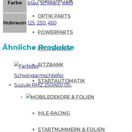
Farbe
blau
,
schwarz
,
weiß
OPTIK PARTS
Hubraum
125
,
250
,
450
POWERPARTS
Ähnliche Produkte
PROTEKTION
SITZBANK
STARTAUTOMATIK
DEKORE & FOLIEN
IHLE-RACING
STARTNUMMERN & FOLIEN