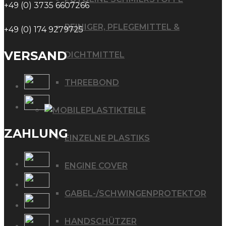
+49 (0) 3735 6607266
REINIGER, PFLEGEMITTEL &
+49 (0) 174 9279725
VERSAND
DICHTMITTEL
THREEBOND
PLASTIKTEILE
ZAHLUNG
EINZELNE PLASTIKS
ENGINE COVER
GABEL-/SCHWINGENPROTEKTOR
HANDSCHÜTZER