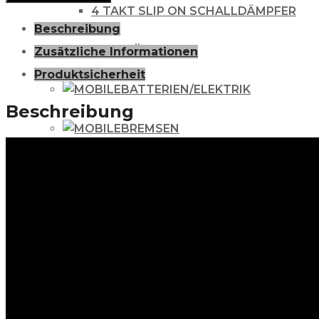
4 TAKT SLIP ON SCHALLDÄMPFER
2.0
Beschreibung
Yamaha
ZUBEHÖR
Zusätzliche Informationen
YZ
Produktsicherheit
/
BATTERIEN/ELEKTRIK
YZF
Beschreibung
03-
BREMSEN
Menge
BREMSBELÄGE
BREMSLEITUNG
BREMSSATTEL
BREMSSCHEIBEN