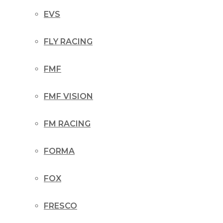
EVS
FLY RACING
FMF
FMF VISION
FM RACING
FORMA
FOX
FRESCO