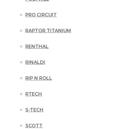
PRO CIRCUIT
RAPTOR TITANIUM
RENTHAL
RINALDI
RIP N ROLL
RTECH
S-TECH
SCOTT