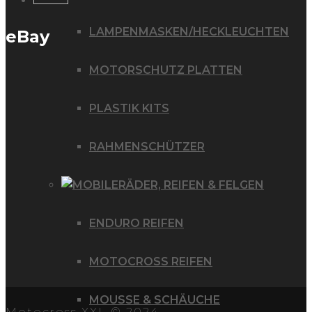
LAMPENMASKEN/HECKLEUCHTEN
eBay
MOTORSCHUTZ PLATTEN
PLASTIK KITS
RAHMENSCHÜTZER
RÄDER, REIFEN & FELGEN
ENDURO REIFEN
MOTOCROSS REIFEN
MOUSSE & SCHÄUCHE
Motocross XXL © 2024