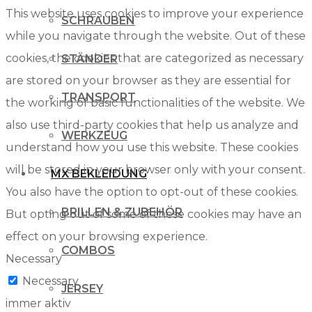
This website uses cookies to improve your experience
SCHRAUBEN
while you navigate through the website. Out of these
cookies, the cookies that are categorized as necessary
STÄNDER
are stored on your browser as they are essential for
TRANSPORT
the working of basic functionalities of the website. We
also use third-party cookies that help us analyze and
WERKZEUG
understand how you use this website. These cookies
will be stored in your browser only with your consent.
MX BEKLEIDUNG
You also have the option to opt-out of these cookies.
BRILLEN & ZUBEHÖR
But opting out of some of these cookies may have an
effect on your browsing experience.
COMBOS
Necessary
Necessary
JERSEY
immer aktiv