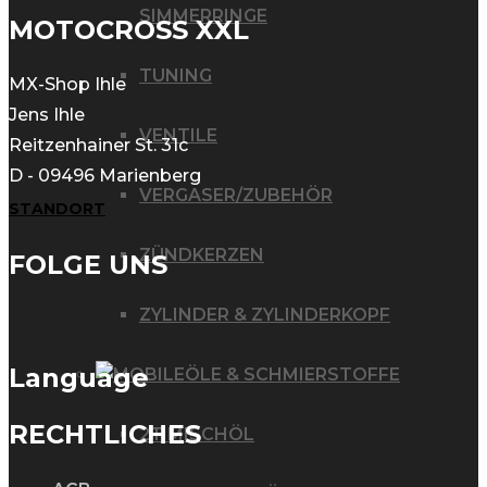
mehrere
SIMMERRINGE
MOTOCROSS XXL
Varianten
TUNING
auf.
MX-Shop Ihle
Die
Jens Ihle
VENTILE
Reitzenhainer St. 31c
Optionen
D - 09496 Marienberg
können
VERGASER/ZUBEHÖR
STANDORT
auf
der
ZÜNDKERZEN
FOLGE UNS
Produktseite
ZYLINDER & ZYLINDERKOPF
gewählt
werden
Language
ÖLE & SCHMIERSTOFFE
RECHTLICHES
2T MISCHÖL