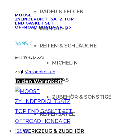
RÄDER & FELGEN
MOOSE
ZYLINDERDICHTSATZ TOP
END GASKET SET
OFFROAD HONDA CR 125
RADLAGER
05
34.95
€
REIFEN & SCHLÄUCHE
inkl. 19 % MwSt.
MICHELIN
zzgl.
Versandkosten
MITAS
In den Warenkorb
ZUBEHÖR & SONSTIGE
REIFENSÄTZE
WERKZEUG & ZUBEHÖR