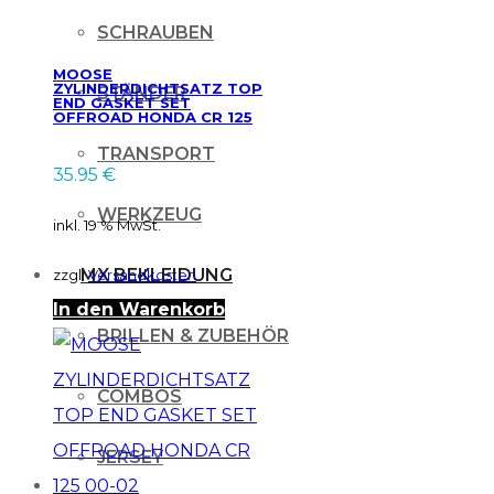
SCHRAUBEN
MOOSE
ZYLINDERDICHTSATZ TOP
STÄNDER
END GASKET SET
OFFROAD HONDA CR 125
03
TRANSPORT
35.95
€
WERKZEUG
inkl. 19 % MwSt.
MX BEKLEIDUNG
zzgl.
Versandkosten
In den Warenkorb
BRILLEN & ZUBEHÖR
COMBOS
JERSEY