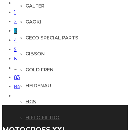
GALFER
1
2
GAOKI
3
GECO SPECIAL PARTS
4
5
GIBSON
6
…
GOLD FREN
83
HEIDENAU
84
HGS
HIFLO FILTRO
MOTOCROSS XXL