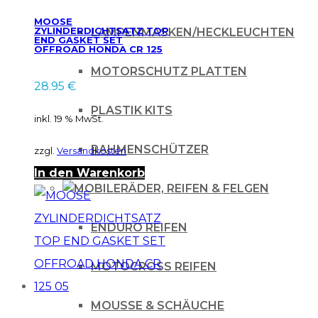
MOOSE
ZYLINDERDICHTSATZ TOP
LAMPENMASKEN/HECKLEUCHTEN
END GASKET SET
OFFROAD HONDA CR 125
90-97
MOTORSCHUTZ PLATTEN
28.95
€
PLASTIK KITS
inkl. 19 % MwSt.
RAHMENSCHÜTZER
zzgl.
Versandkosten
In den Warenkorb
RÄDER, REIFEN & FELGEN
ENDURO REIFEN
MOTOCROSS REIFEN
MOUSSE & SCHÄUCHE