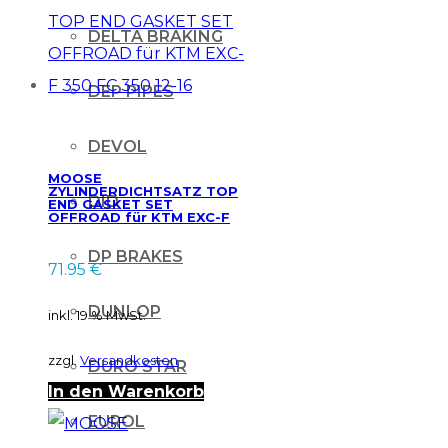
DELTA BRAKING
DEP PIPES
DEVOL
MOOSE
ZYLINDERDICHTSATZ TOP
DID
END GASKET SET
OFFROAD für KTM EXC-F
350 FC 350 12-16
DP BRAKES
71.95
€
DUNLOP
inkl. 19 % MwSt.
zzgl.
Versandkosten
DURO STAR
In den Warenkorb
EUROL