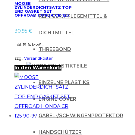
MOOSE
ZYLINDERDICHTSATZ TOP
END GASKET SET
OFFROAD HONDA CR 125
REINIGER, PFLEGEMITTEL &
98-99
30.95
€
DICHTMITTEL
inkl. 19 % MwSt.
THREEBOND
zzgl.
Versandkosten
PLASTIKTEILE
In den Warenkorb
EINZELNE PLASTIKS
ENGINE COVER
GABEL-/SCHWINGENPROTEKTOR
HANDSCHÜTZER