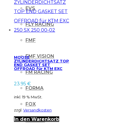
EVS
FLY RACING
FMF
FMF VISION
MOOSE
ZYLINDERDICHTSATZ TOP
END GASKET SET
OFFROAD für KTM EXC
FM RACING
250 SX 250 00-02
23.95
€
FORMA
inkl. 19 % MwSt.
FOX
zzgl.
Versandkosten
In den Warenkorb
FRESCO