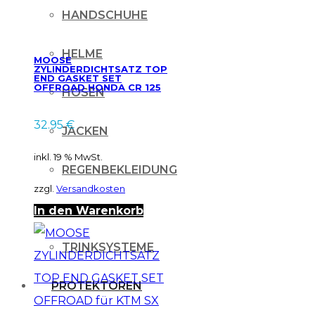
HANDSCHUHE
HELME
MOOSE
ZYLINDERDICHTSATZ TOP
END GASKET SET
OFFROAD HONDA CR 125
HOSEN
00-02
32.95
€
JACKEN
inkl. 19 % MwSt.
REGENBEKLEIDUNG
zzgl.
Versandkosten
STIEFEL
In den Warenkorb
TRINKSYSTEME
PROTEKTOREN