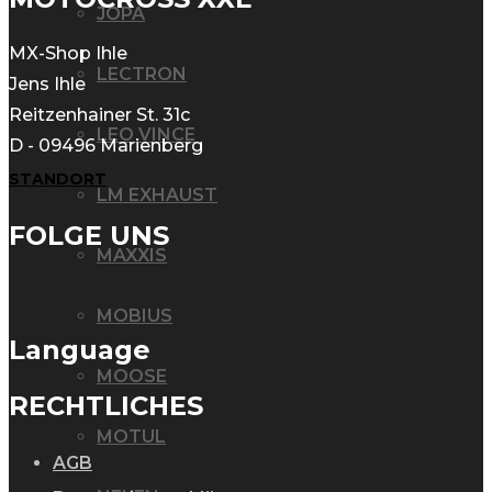
JOPA
MX-Shop Ihle
LECTRON
Jens Ihle
Reitzenhainer St. 31c
LEO VINCE
D - 09496 Marienberg
STANDORT
LM EXHAUST
FOLGE UNS
MAXXIS
MOBIUS
Language
MOOSE
RECHTLICHES
MOTUL
AGB