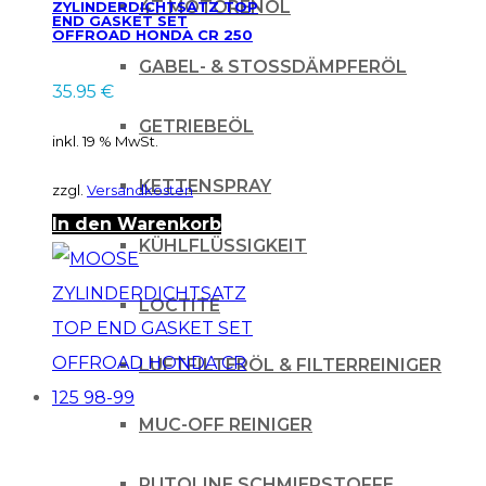
4T MOTORENÖL
ZYLINDERDICHTSATZ TOP
END GASKET SET
OFFROAD HONDA CR 250
02-03
GABEL- & STOSSDÄMPFERÖL
35.95
€
GETRIEBEÖL
inkl. 19 % MwSt.
KETTENSPRAY
zzgl.
Versandkosten
In den Warenkorb
KÜHLFLÜSSIGKEIT
LOCTITE
LUFTFILTERÖL & FILTERREINIGER
MUC-OFF REINIGER
PUTOLINE SCHMIERSTOFFE