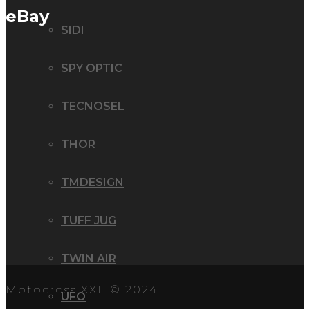
eBay
SIDI
SPY OPTIC
TECNOSEL
THOR
TMDESIGN
TUFF JUG
TWIN AIR
Motocross XXL © 2024
UFO