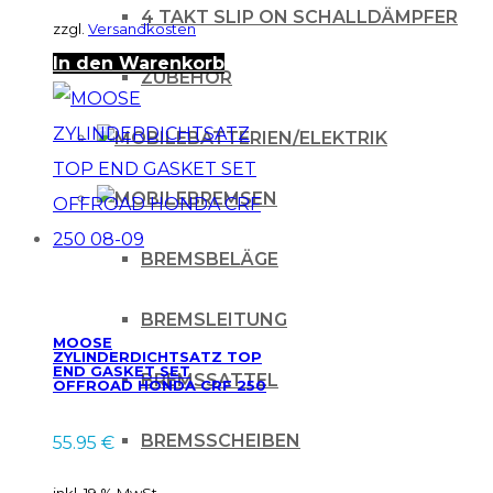
4 TAKT SLIP ON SCHALLDÄMPFER
zzgl.
Versandkosten
In den Warenkorb
ZUBEHÖR
BATTERIEN/ELEKTRIK
BREMSEN
BREMSBELÄGE
BREMSLEITUNG
MOOSE
ZYLINDERDICHTSATZ TOP
END GASKET SET
BREMSSATTEL
OFFROAD HONDA CRF 250
08-09
BREMSSCHEIBEN
55.95
€
inkl. 19 % MwSt.