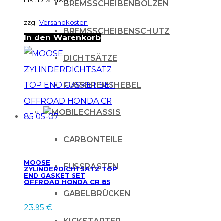
BREMSSCHEIBENBOLZEN
zzgl.
Versandkosten
BREMSSCHEIBENSCHUTZ
In den Warenkorb
DICHTSÄTZE
FUSSBREMSHEBEL
CHASSIS
CARBONTEILE
MOOSE
FUSSRASTEN
ZYLINDERDICHTSATZ TOP
END GASKET SET
OFFROAD HONDA CR 85
05-07
GABELBRÜCKEN
23.95
€
KICKSTARTER