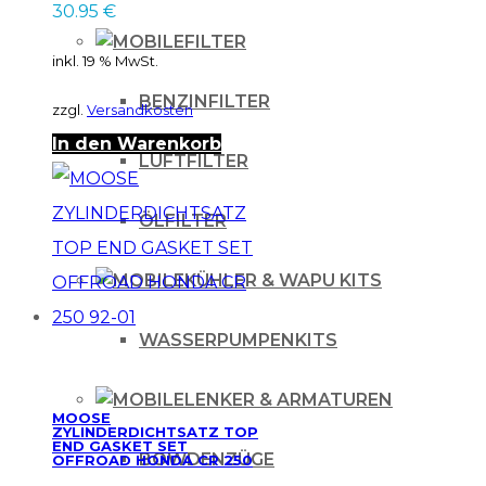
30.95
€
FILTER
inkl. 19 % MwSt.
BENZINFILTER
zzgl.
Versandkosten
In den Warenkorb
LUFTFILTER
ÖLFILTER
KÜHLER & WAPU KITS
WASSERPUMPENKITS
LENKER & ARMATUREN
MOOSE
ZYLINDERDICHTSATZ TOP
END GASKET SET
BOWDENZÜGE
OFFROAD HONDA CR 250
92-01