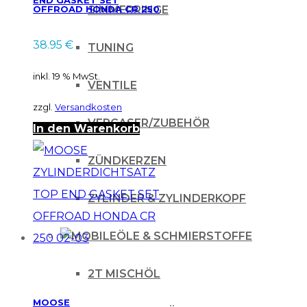
END GASKET SET
OFFROAD HONDA CR 250
SIMMERRINGE
05-07
38.95
€
TUNING
inkl. 19 % MwSt.
VENTILE
zzgl.
Versandkosten
VERGASER/ZUBEHÖR
In den Warenkorb
ZÜNDKERZEN
ZYLINDER & ZYLINDERKOPF
ÖLE & SCHMIERSTOFFE
2T MISCHÖL
MOOSE