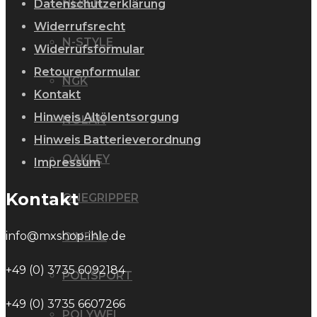
NEKEN
Datenschutzerklärung
Widerrufsrecht
N-STYLE
Widerrufsformular
Retourenformular
NGK
Kontakt
Hinweis Altölentsorgung
NOLAN
Hinweis Batterieverordnung
OAKLEY
Impressum
Kontakt
ONEGRIPPER
info@mxshop-ihle.de
O’NEAL
+49 (0) 3735 6092184
POLISPORT
+49 (0) 3735 6607266
POLYWEL