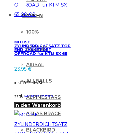
MARKEN
100%
MOOSE
ZYLINDERDICHTSATZ TOP
ACERBIS
END GASKET SET
OFFROAD für KTM SX 65
00-08
AIRSAL
23.95
€
ALLBALLS
inkl. 19 % MwSt.
zzgl.
Versandkosten
ALPINESTARS
In den Warenkorb
ATLAS BRACE
BLACKBIRD