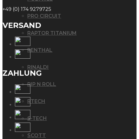
+49 (0) 174 9279725
PRO CIRCUIT
VERSAND
RAPTOR TITANIUM
RENTHAL
RINALDI
ZAHLUNG
RIP N ROLL
RTECH
S-TECH
SCOTT