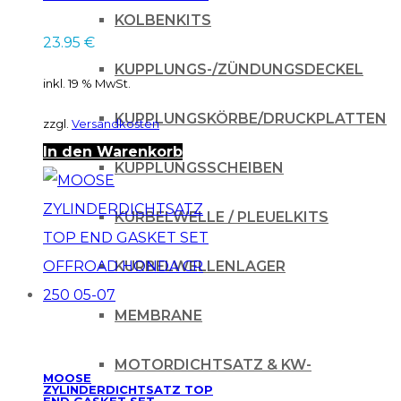
89-91
KOLBENKITS
23.95
€
KUPPLUNGS-/ZÜNDUNGSDECKEL
inkl. 19 % MwSt.
KUPPLUNGSKÖRBE/DRUCKPLATTEN
zzgl.
Versandkosten
In den Warenkorb
KUPPLUNGSSCHEIBEN
KURBELWELLE / PLEUELKITS
KURBELWELLENLAGER
MEMBRANE
MOTORDICHTSATZ & KW-
MOOSE
ZYLINDERDICHTSATZ TOP