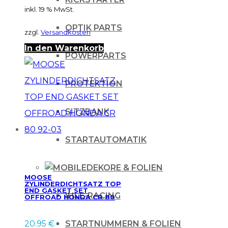
inkl. 19 % MwSt.
OPTIK PARTS
zzgl.
Versandkosten
In den Warenkorb
POWERPARTS
PROTEKTION
SITZBANK
STARTAUTOMATIK
DEKORE & FOLIEN
MOOSE
ZYLINDERDICHTSATZ TOP
END GASKET SET
IHLE-RACING
OFFROAD HONDA CR 80
92-03
STARTNUMMERN & FOLIEN
20.95
€