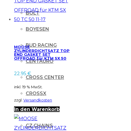
BOLT
BOYESEN
BUD RACING
MOOSE
ZYLINDERDICHTSATZ TOP
END GASKET SET
OFFROAD für KTM SX 50
CENTAURO
TC 50 11-17
22.95
€
CROSS CENTER
inkl. 19 % MwSt.
CROSSX
zzgl.
Versandkosten
In den Warenkorb
CYCRA
CZ CHAINS