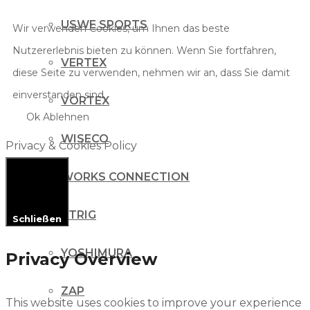
USWE SPORTS
Wir verwenden Cookies, um Ihnen das beste
Nutzererlebnis bieten zu können. Wenn Sie fortfahren,
VERTEX
diese Seite zu verwenden, nehmen wir an, dass Sie damit
einverstanden sind.
VORTEX
Ok
Ablehnen
WISECO
Privacy & Cookies Policy
WORKS CONNECTION
XTRIG
Schließen
YOSHIMURA
Privacy Overview
ZAP
This website uses cookies to improve your experience