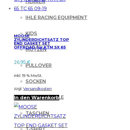
HERREN
IHLE RACING EQUIPMENT
KIDS
MOOSE
ZYLINDERDICHTSATZ TOP
END GASKET SET
OFFROAD für KTM SX 65
MÜTZEN
TC 65 09-19
26.95
€
PULLOVER
inkl. 19 % MwSt.
SOCKEN
zzgl.
Versandkosten
SONNENBRILLE
In den Warenkorb
TASCHEN
T-SHIRT