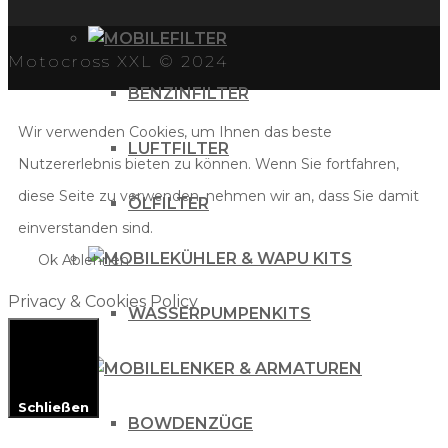
FILTER
Motocross XXL © 2024
BENZINFILTER
Wir verwenden Cookies, um Ihnen das beste
LUFTFILTER
Nutzererlebnis bieten zu können. Wenn Sie fortfahren,
diese Seite zu verwenden, nehmen wir an, dass Sie damit
ÖLFILTER
einverstanden sind.
KÜHLER & WAPU KITS
Ok
Ablehnen
Privacy & Cookies Policy
WASSERPUMPENKITS
LENKER & ARMATUREN
Schließen
BOWDENZÜGE