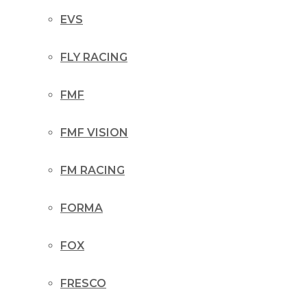
EVS
FLY RACING
FMF
FMF VISION
FM RACING
FORMA
FOX
FRESCO