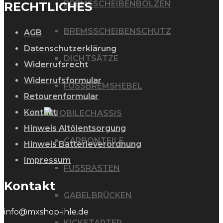
BREMSSCHEIBENBOLZEN
RECHTLICHES
BREMSSCHEIBENSCHUTZ
AGB
Datenschutzerklärung
DICHTSÄTZE
Widerrufsrecht
Widerrufsformular
FUSSBREMSHEBEL
Retourenformular
Kontakt
CHASSIS
Hinweis Altölentsorgung
CARBONTEILE
Hinweis Batterieverordnung
Impressum
FUSSRASTEN
Kontakt
GABELBRÜCKEN
info@mxshop-ihle.de
KICKSTARTER