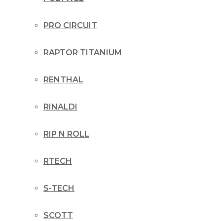
PRO CIRCUIT
RAPTOR TITANIUM
RENTHAL
RINALDI
RIP N ROLL
RTECH
S-TECH
SCOTT