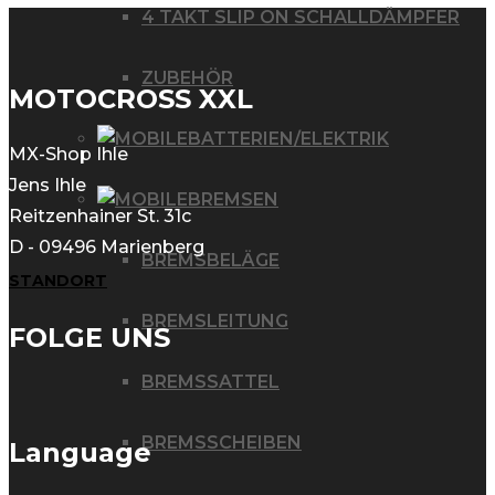
4 TAKT SLIP ON SCHALLDÄMPFER
ZUBEHÖR
MOTOCROSS XXL
BATTERIEN/ELEKTRIK
MX-Shop Ihle
Jens Ihle
BREMSEN
Reitzenhainer St. 31c
D - 09496 Marienberg
BREMSBELÄGE
STANDORT
BREMSLEITUNG
FOLGE UNS
BREMSSATTEL
BREMSSCHEIBEN
Language