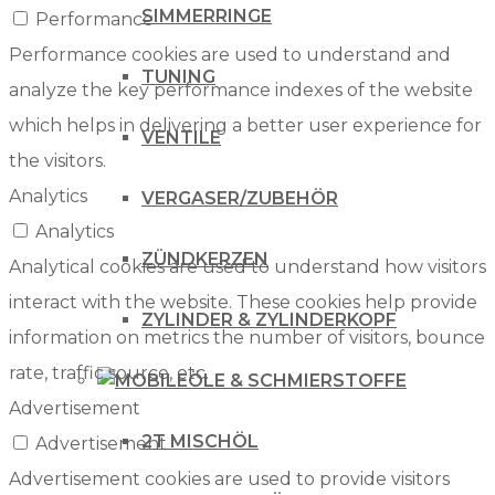
SIMMERRINGE
Performance
Performance cookies are used to understand and
TUNING
analyze the key performance indexes of the website
which helps in delivering a better user experience for
VENTILE
the visitors.
Analytics
VERGASER/ZUBEHÖR
Analytics
ZÜNDKERZEN
Analytical cookies are used to understand how visitors
interact with the website. These cookies help provide
ZYLINDER & ZYLINDERKOPF
information on metrics the number of visitors, bounce
rate, traffic source, etc.
ÖLE & SCHMIERSTOFFE
Advertisement
2T MISCHÖL
Advertisement
Advertisement cookies are used to provide visitors