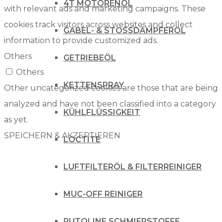
4T MOTORENÖL
with relevant ads and marketing campaigns. These
cookies track visitors across websites and collect
GABEL- & STOSSDÄMPFERÖL
information to provide customized ads.
Others
GETRIEBEÖL
Others
KETTENSPRAY
Other uncategorized cookies are those that are being
analyzed and have not been classified into a category
KÜHLFLÜSSIGKEIT
as yet.
SPEICHERN & AKZEPTIEREN
LOCTITE
LUFTFILTERÖL & FILTERREINIGER
MUC-OFF REINIGER
PUTOLINE SCHMIERSTOFFE