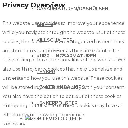
Privacy Overview
GASARMATUREN/GASHÜLSEN
This website uses cookies to improve your experience
GRIFFE
while you navigate through the website. Out of these
KILLSCHALTER
cookies, the cookies that are categorized as necessary
are stored on your browser as they are essential for
KUPPLUNGSARMATUREN
the working of basic functionalities of the website. We
also use third-party cookies that help us analyze and
LENKER
understand how you use this website. These cookies
will be stored in your browser only with your consent.
LENKER ANBAUKITS
You also have the option to opt-out of these cookies.
LENKERPOLSTER
But opting out of some of these cookies may have an
effect on your browsing experience.
MOTOR TEILE
Necessary