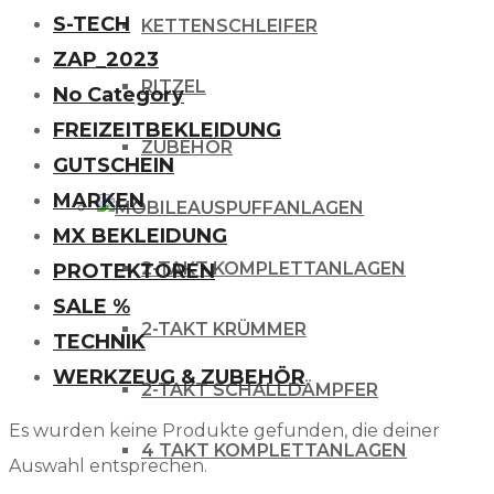
S-TECH
KETTENSCHLEIFER
ZAP_2023
RITZEL
No Category
FREIZEITBEKLEIDUNG
ZUBEHÖR
GUTSCHEIN
MARKEN
AUSPUFFANLAGEN
MX BEKLEIDUNG
2-TAKT KOMPLETTANLAGEN
PROTEKTOREN
SALE %
2-TAKT KRÜMMER
TECHNIK
WERKZEUG & ZUBEHÖR
2-TAKT SCHALLDÄMPFER
Es wurden keine Produkte gefunden, die deiner
4 TAKT KOMPLETTANLAGEN
Auswahl entsprechen.