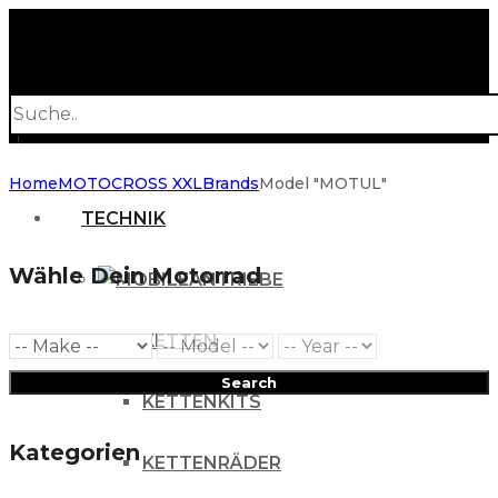
Products
search
Home
MOTOCROSS XXL
Brands
Model "MOTUL"
TECHNIK
Wähle Dein Motorrad
ANTRIEBE
KETTEN
Search
KETTENKITS
Kategorien
KETTENRÄDER