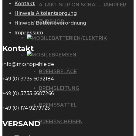
Kontakt
4 TAKT SLIP ON SCHALLDÄMPFER
Hinweis Altölentsorgung
ZUBEHÖR
Hinweis Batterieverordnung
Impressum
BATTERIEN/ELEKTRIK
Kontakt
BREMSEN
info@mxshop-ihle.de
BREMSBELÄGE
+49 (0) 3735 6092184
BREMSLEITUNG
+49 (0) 3735 6607266
BREMSSATTEL
+49 (0) 174 9279725
BREMSSCHEIBEN
VERSAND