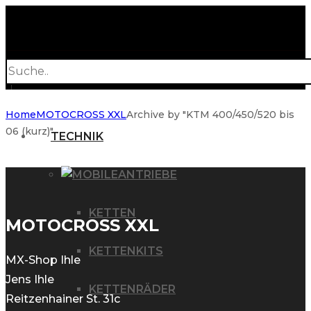
Products
search
Home
MOTOCROSS XXL
Archive by "KTM 400/450/520 bis
06 (kurz)"
TECHNIK
ANTRIEBE
KETTEN
MOTOCROSS XXL
KETTENKITS
MX-Shop Ihle
Jens Ihle
KETTENRÄDER
Reitzenhainer St. 31c