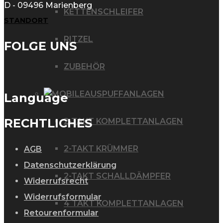
D - 09496 Marienberg
KETTENSCHLEIFER
STANDORT
RITZEL
FOLGE UNS
ZUBEHÖR
AUSPUFFANLAGEN
Language
RECHTLICHES
2-TAKT KOMPLETTANLAGEN
2-TAKT KRÜMMER
AGB
Datenschutzerklärung
2-TAKT SCHALLDÄMPFER
Widerrufsrecht
Widerrufsformular
4 TAKT KOMPLETTANLAGEN
Retourenformular