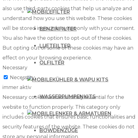
also use third-party cookies that help us analyze and
FILTER
understand how you use this website. These cookies
will be stored in your browser only with your consent.
BENZINFILTER
You also have the option to opt-out of these cookies.
LUFTFILTER
But opting out of some of these cookies may have an
effect on your browsing experience.
ÖLFILTER
Necessary
Necessary
KÜHLER & WAPU KITS
immer aktiv
WASSERPUMPENKITS
Necessary cookies are absolutely essential for the
website to function properly. This category only
LENKER & ARMATUREN
includes cookies that ensures basic functionalities and
security features of the website. These cookies do not
BOWDENZÜGE
store any personal information.