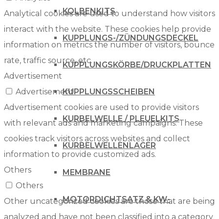
KOLBENKITS
Analytical cookies are used to understand how visitors
interact with the website. These cookies help provide
KUPPLUNGS-/ZÜNDUNGSDECKEL
information on metrics the number of visitors, bounce
rate, traffic source, etc.
KUPPLUNGSKÖRBE/DRUCKPLATTEN
Advertisement
KUPPLUNGSSCHEIBEN
Advertisement
Advertisement cookies are used to provide visitors
KURBELWELLE / PLEUELKITS
with relevant ads and marketing campaigns. These
cookies track visitors across websites and collect
KURBELWELLENLAGER
information to provide customized ads.
Others
MEMBRANE
Others
MOTORDICHTSATZ & KW-
Other uncategorized cookies are those that are being
analyzed and have not been classified into a category