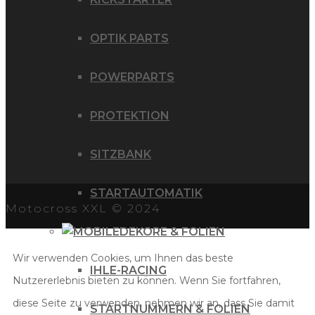
OPTIK PARTS
POWERPARTS
PROTEKTION
SITZBANK
STARTAUTOMATIK
Motocross XXL © 2024
DEKORE & FOLIEN
Wir verwenden Cookies, um Ihnen das beste
IHLE-RACING
Nutzererlebnis bieten zu können. Wenn Sie fortfahren,
diese Seite zu verwenden, nehmen wir an, dass Sie damit
STARTNUMMERN & FOLIEN