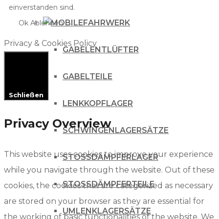
einverstanden sind.
FAHRWERK
Ok
Ablehnen
Privacy & Cookies Policy
GABELENTLÜFTER
GABELTEILE
Schließen
LENKKOPFLAGER
Privacy Overview
SCHWINGENLAGERSÄTZE
This website uses cookies to improve your experience
STOSSDÄMPFERLAGER
while you navigate through the website. Out of these
STOSSDÄMPFERTEILE
cookies, the cookies that are categorized as necessary
are stored on your browser as they are essential for
UMLENKLAGERSÄTZE
the working of basic functionalities of the website. We