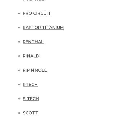
PRO CIRCUIT
RAPTOR TITANIUM
RENTHAL
RINALDI
RIP N ROLL
RTECH
S-TECH
SCOTT