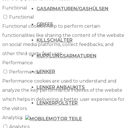
Functional
GASARMATUREN/GASHÜLSEN
Functional
GRIFFE
Functional cookies help to perform certain
functionalities like sharing the content of the website
KILLSCHALTER
on social media platforms, collect feedbacks, and
other third-party features.
KUPPLUNGSARMATUREN
Performance
LENKER
Performance
Performance cookies are used to understand and
LENKER ANBAUKITS
analyze the key performance indexes of the website
which helps in delivering a better user experience for
LENKERPOLSTER
the visitors.
Analytics
MOTOR TEILE
Analytics