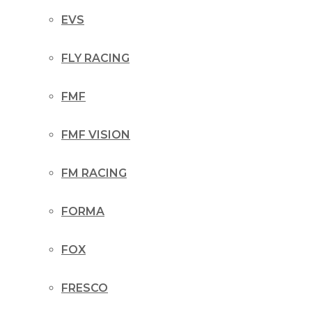
EVS
FLY RACING
FMF
FMF VISION
FM RACING
FORMA
FOX
FRESCO